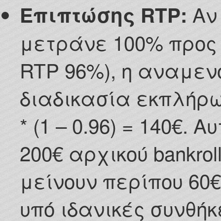
Αν 
Επιπτώσης RTP:
μετράνε 100% προς το
RTP 96%), η αναμεν
διαδικασία εκπλήρωσ
* (1 – 0.96) = 140€. 
200€ αρχικού bankro
μείνουν περίπου 60
υπό ιδανικές συνθήκ