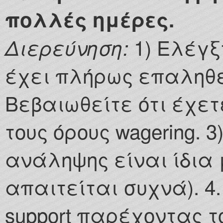
πολλές ημέρες.
Διερεύνηση:
1) Ελέγξ
έχει πλήρως επαληθευ
Βεβαιωθείτε ότι έχε
τους όρους wagering. 
ανάληψης είναι ίδια 
απαιτείται συχνά). 4
support παρέχοντας τ