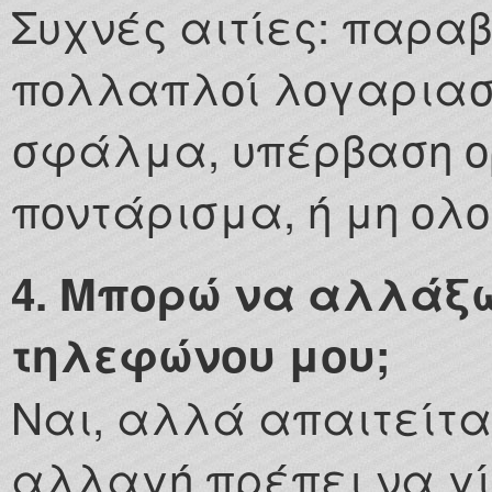
Συχνές αιτίες: παραβ
πολλαπλοί λογαριασμο
σφάλμα, υπέρβαση ορ
ποντάρισμα, ή μη ολ
4. Μπορώ να αλλάξω 
τηλεφώνου μου;
Ναι, αλλά απαιτείτα
αλλαγή πρέπει να γίν