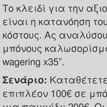
Το κλειδί για την αξ
είναι η κατανόηση το
κόστους. Ας αναλύσου
μπόνους καλωσορίσμα
wagering x35”.
Καταθέτετε
Σενάριο:
επιπλέον 100€ σε μπό
για παιχνίδι: 200€. Οι