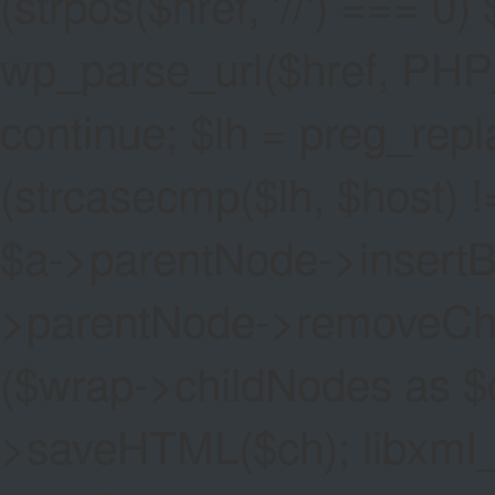
(strpos($href, '//') === 0) 
wp_parse_url($href, PHP
continue; $lh = preg_replac
(strcasecmp($lh, $host) !=
$a->parentNode->insertBef
>parentNode->removeChild(
($wrap->childNodes as $
>saveHTML($ch); libxml_cl