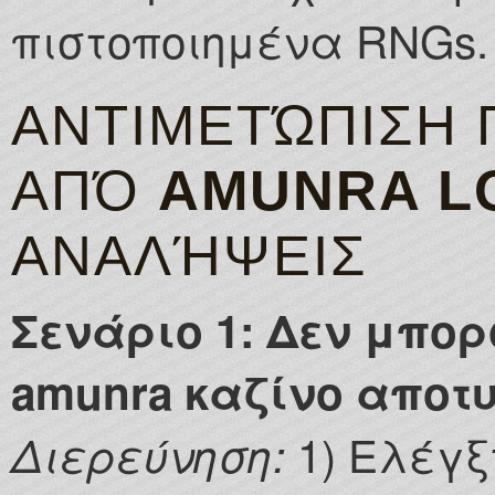
πιστοποιημένα RNGs.
ΑΝΤΙΜΕΤΏΠΙΣΗ
ΑΠΌ
AMUNRA L
ΑΝΑΛΉΨΕΙΣ
Σενάριο 1: Δεν μπορ
amunra καζίνο
αποτυ
Διερεύνηση:
1) Ελέγξ