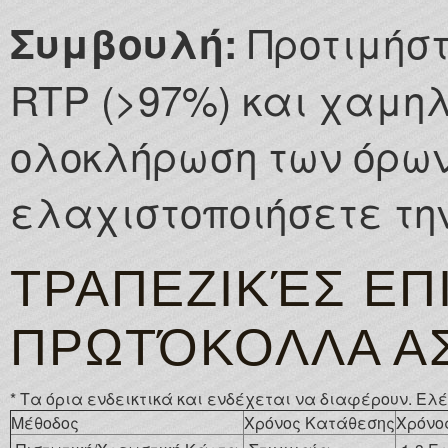
Προτιμήστ
Συμβουλή:
RTP (>97%) και χαμηλ
ολοκλήρωση των όρων 
ελαχιστοποιήσετε τ
ΤΡΑΠΕΖΙΚΈΣ ΕΠ
ΠΡΩΤΌΚΟΛΛΑ Α
* Τα όρια ενδεικτικά και ενδέχεται να διαφέρουν. Ελ
Μέθοδος
Χρόνος Κατάθεσης
Χρόνο