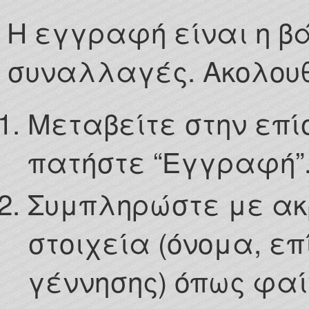
Η εγγραφή είναι η βά
συναλλαγές. Ακολουθ
Μεταβείτε στην επί
πατήστε “Εγγραφή”
Συμπληρώστε με ακ
στοιχεία (όνομα, επ
γέννησης) όπως φαί