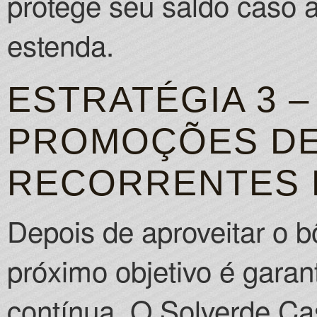
protege seu saldo caso 
estenda.
ESTRATÉGIA 3 –
PROMOÇÕES DE
RECORRENTES 
Depois de aproveitar o 
próximo objetivo é garant
contínua. O Solverde C