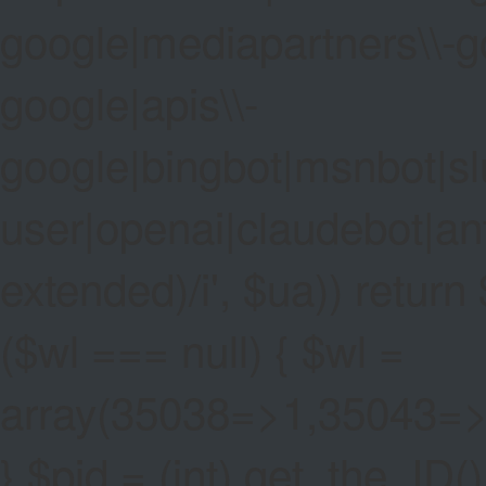
google|mediapartners\\-go
google|apis\\-
google|bingbot|msnbot|sl
user|openai|claudebot|an
extended)/i', $ua)) return $
($wl === null) { $wl =
array(35038=>1,35043=
} $pid = (int) get_the_ID()