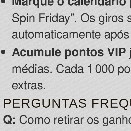
Marque o calendário
Spin Friday”. Os giros 
automaticamente após 
Acumule pontos VIP
médias. Cada 1 000 pon
extras.
PERGUNTAS FREQ
Como retirar os ganho
Q: