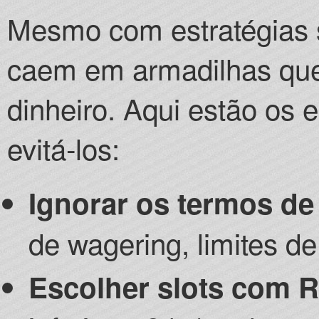
Mesmo com estratégias s
caem em armadilhas qu
dinheiro. Aqui estão os 
evitá‑los:
Ignorar os termos de
de wagering, limites d
Escolher slots com R