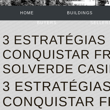
SLOTS BR
Canada Bingo No 
HOME
BUILDINGS
There are no laws p
BUYERS
SELLER
5 Minimum Deposi
The maximum win fr
3 ESTRATÉGIAS 
The attraction, ba
SLOT MAC
CONQUISTAR FR
Bet365 Casino Cr
SOLVERDE CAS
Then how that affec
out if there will 
Casino Games To P
3 ESTRATÉGIAS
There are things yo
Best Live Dealer C
CONQUISTAR F