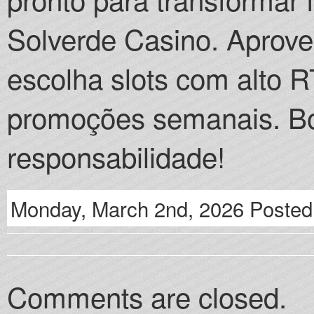
Solverde Casino. Aprove
escolha slots com alto R
promoções semanais. Bo
responsabilidade!
Monday, March 2nd, 2026 Posted
Comments are closed.