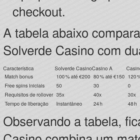
checkout.
A tabela abaixo compara
Solverde Casino com dua
Característica
Solverde Casino
Casino A
Casin
Match bonus
100 % até €200
80 % até €150
120 %
Free spins iniciais
50
30
0
Requisitos de rollover
35x
40x
30x
Tempo de liberação
Instantâneo
24 h
48 h
Observando a tabela, fic
Casino combina um matc