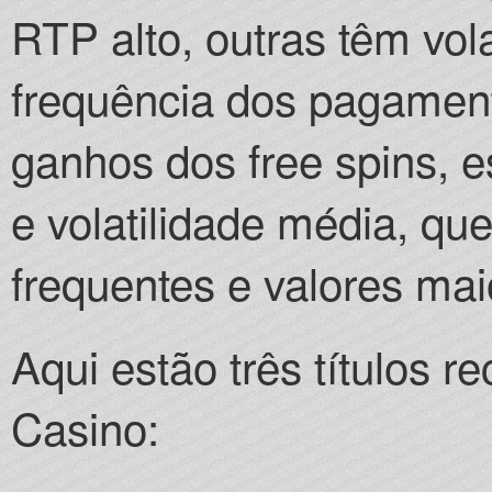
RTP alto, outras têm vol
frequência dos pagamen
ganhos dos free spins, 
e volatilidade média, q
frequentes e valores mai
Aqui estão três títulos
Casino: