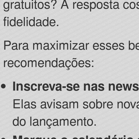
gratuitos? A resposta co
fidelidade.
Para maximizar esses be
recomendações:
Inscreva‑se nas news
Elas avisam sobre nov
do lançamento.