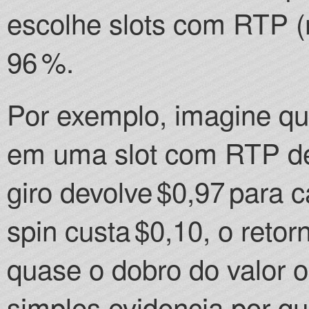
escolhe slots com RTP (
96 %.
Por exemplo, imagine qu
em uma slot com RTP de
giro devolve $0,97 para 
spin custa $0,10, o reto
quase o dobro do valor o
simples evidencia por qu