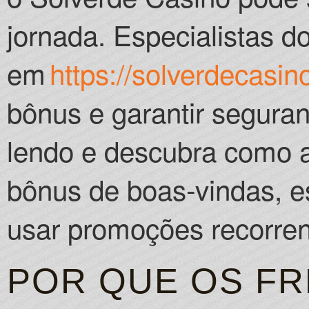
jornada. Especialistas d
em
https://solverdecasin
bônus e garantir segura
lendo e descubra como a
bônus de boas‑vindas, e
usar promoções recorren
POR QUE OS FR