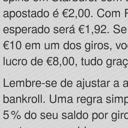
apostado é €2,00. Com R
esperado será €1,92. Se
€10 em um dos giros, v
lucro de €8,00, tudo gra
Lembre‑se de ajustar a 
bankroll. Uma regra sim
5 % do seu saldo por gir