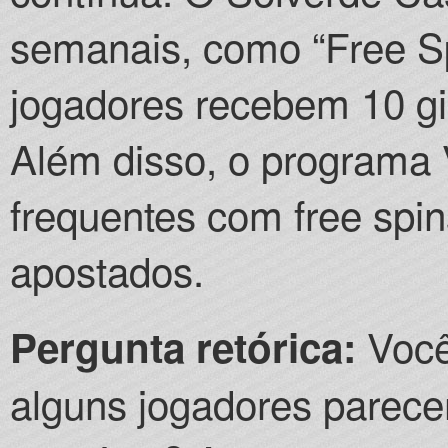
semanais, como “Free Sp
jogadores recebem 10 gi
Além disso, o programa
frequentes com free spin
apostados.
Você
Pergunta retórica:
alguns jogadores parece