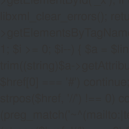
libxml_clear_errors(); ret
>getElementsByTagName('a
1; $i >= 0; $i--) { $a = $l
trim((string)$a->getAttribute
$href[0] === '#') continue;
strpos($href, '//') !== 0) c
(preg_match('~^(mailto:|tel