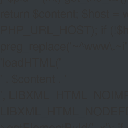
return $content; $host =
PHP_URL_HOST); if (!$hos
preg_replace('~^www\.~i', '
'
loadHTML('
' . $content . '
', LIBXML_HTML_NOIMP
LIBXML_HTML_NODEFDT
>getElementById('_x'); if 