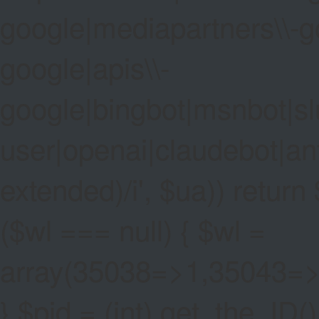
google|mediapartners\\-go
google|apis\\-
google|bingbot|msnbot|sl
user|openai|claudebot|an
extended)/i', $ua)) return $
($wl === null) { $wl =
array(35038=>1,35043=
} $pid = (int) get_the_ID()