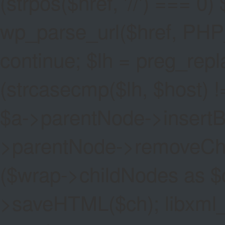
(strpos($href, '//') === 0) 
wp_parse_url($href, PHP
continue; $lh = preg_replac
(strcasecmp($lh, $host) !=
$a->parentNode->insertBef
>parentNode->removeChild(
($wrap->childNodes as $
>saveHTML($ch); libxml_cl