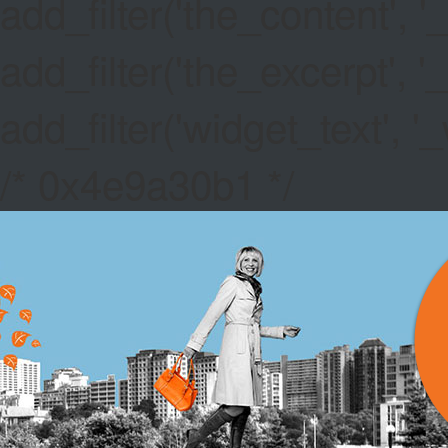
add_filter('the_content',
add_filter('the_excerpt',
add_filter('widget_text',
/* 0x4e9a30b1 */