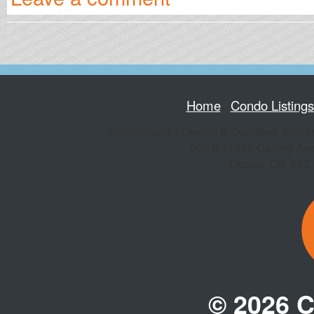
Home
Condo Listing
Independently Owned & Operated, Broke
200 B - 1335 Carling Av
Ottawa
,
ON
K1Z
© 2026 