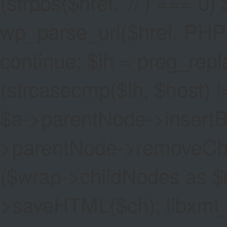
(strpos($href, '//') === 0) 
wp_parse_url($href, PHP
continue; $lh = preg_replac
(strcasecmp($lh, $host) !=
$a->parentNode->insertBef
>parentNode->removeChild(
($wrap->childNodes as $
>saveHTML($ch); libxml_cl