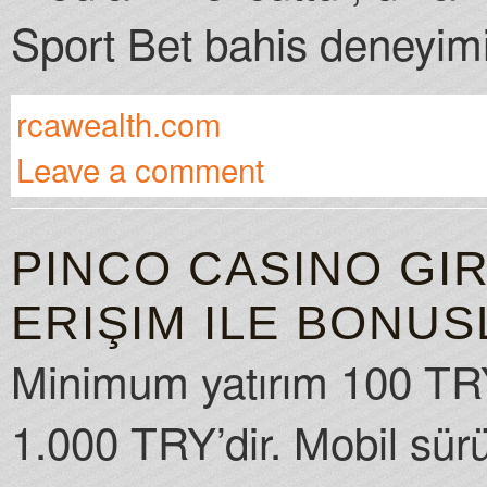
Sport Bet bahis deneyimi
rcawealth.com
Leave a comment
PINCO CASINO GIR
ERIŞIM ILE BONUS
Minimum yatırım 100 T
1.000 TRY’dir. Mobil sür