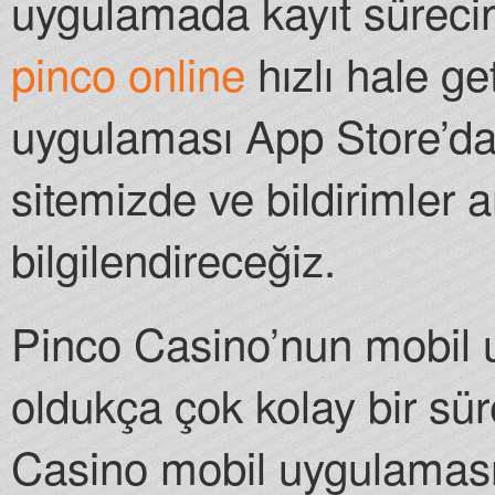
uygulamada kayıt sürec
pinco online
hızlı hale g
uygulaması App Store’da
sitemizde ve bildirimler ar
bilgilendireceğiz.
Pinco Casino’nun mobil 
oldukça çok kolay bir sür
Casino mobil uygulamasın