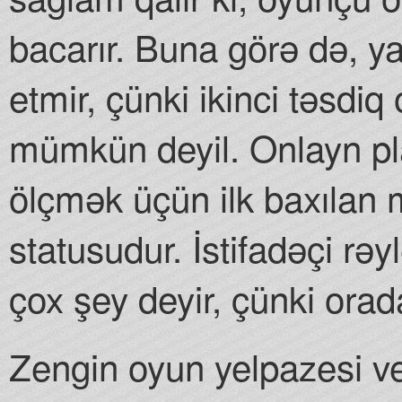
bacarır. Buna görə də, ya
etmir, çünki ikinci təsdi
mümkün deyil. Onlayn plat
ölçmək üçün ilk baxıla
statusudur. İstifadəçi rə
çox şey deyir, çünki orada
Zengin oyun yelpazesi ve 