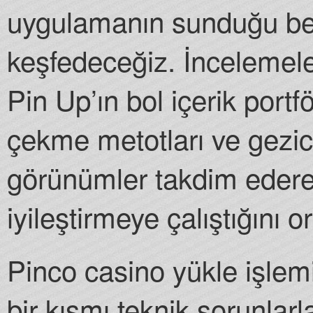
uygulamanın sunduğu ben
keşfedeceğiz. İncelemel
Pin Up’ın bol içerik portf
çekme metotları ve gezic
görünümler takdim edere
iyileştirmeye çalıştığını 
Pinco casino yükle işlemi
bir kısmı teknik sorunlarl