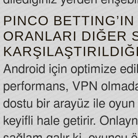
PINCO BETTING’I
ORANLARI DIĞER 
KARŞILAŞTIRILDIĞ
Android için optimize ed
performans, VPN olmadan 
dostu bir arayüz ile oyun
keyifli hale getirir. Onl
sağlam qalır ki, oyunçu 