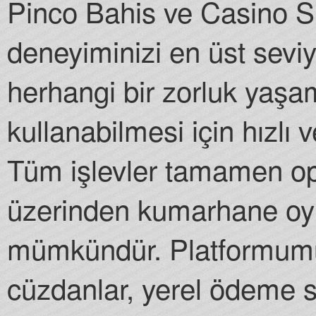
Pinco Bahis ve Casino Si
deneyiminizi en üst seviy
herhangi bir zorluk yaş
kullanabilmesi için hızlı 
Tüm işlevler tamamen op
üzerinden kumarhane oy
mümkündür. Platformumuz
cüzdanlar, yerel ödeme si