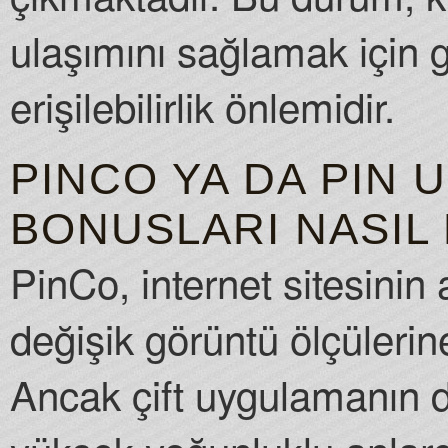
ulaşımını sağlamak için g
erişilebilirlik önlemidir.
PINCO YA DA PIN 
BONUSLARI NASIL 
PinCo, internet sitesinin 
değişik görüntü ölçülerin
Ancak çift uygulamanın d