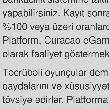
yapabilirsiniz. Kayıt sonr
%100 veya üzeri oranlard
Platform, Curacao eGamin
olarak faaliyet göstermek
Təcrübəli oyunçular demo
qaydalarını və xüsusiyyə
tövsiyə edirlər. Platforma