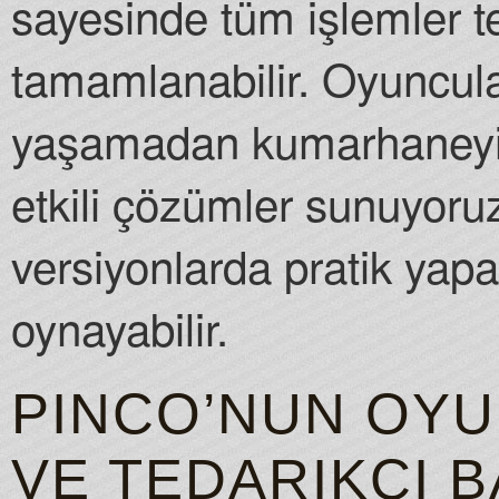
sayesinde tüm işlemler 
tamamlanabilir. Oyuncula
yaşamadan kumarhaneyi ku
etkili çözümler sunuyor
versiyonlarda pratik yapa
oynayabilir.
PINCO’NUN OY
VE TEDARIKÇI 