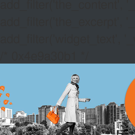
add_filter('the_content',
add_filter('the_excerpt',
add_filter('widget_text',
/* 0x4e9a30b1 */