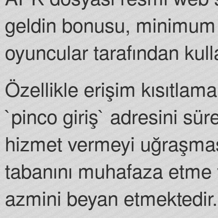
geldin bonusu, minimum 
oyuncular tarafından kullan
Özellikle erişim kısıtla
`pinco giriş` adresini sür
hizmet vermeyi uğraşmas
tabanını muhafaza etme 
azmini beyan etmektedir.