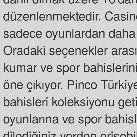
düzenlenmektedir. Casin
sadece oyunlardan daha f
Oradaki seçenekler arası
kumar ve spor bahislerini 
öne çıkıyor. Pinco Türkiy
bahisleri koleksiyonu get
oyunlarına ve spor bahisl
dilediğiniz yerden erişebil