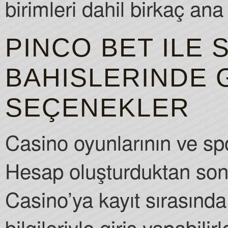
birimleri dahil birkaç an
PINCO BET ILE 
BAHISLERINDE 
SEÇENEKLER
Casino oyunlarının ve spor
Hesap oluşturduktan so
Casino’ya kayıt sırasında b
bilgileriyle giriş yapabili