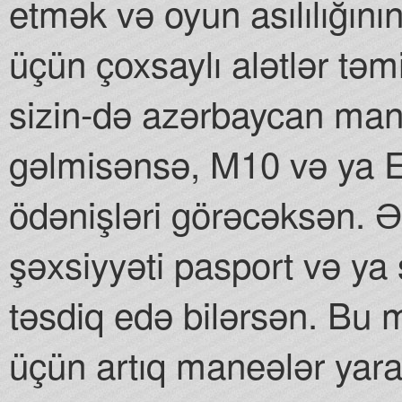
etmək və oyun asılılığının
üçün çoxsaylı alətlər təm
sizin-də azərbaycan man
gəlmisənsə, M10 və ya E-
ödənişləri görəcəksən. Ə
şəxsiyyəti pasport və ya 
təsdiq edə bilərsən. Bu m
üçün artıq maneələr yarat