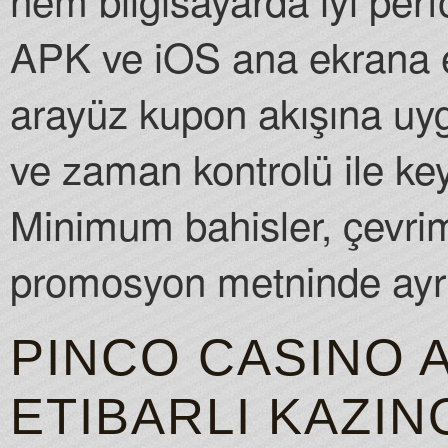
APK ve iOS ana ekrana e
arayüz kupon akışına uy
ve zaman kontrolü ile key
Minimum bahisler, çevrim 
promosyon metninde ayrınt
PINCO CASINO 
ETIBARLI KAZIN