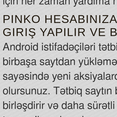
PINKO HESABINIZA 
GIRIŞ YAPILIR VE 
Android istifadəçiləri tət
birbaşa saytdan yükləməli
sayəsində yeni aksiyalar
olursunuz. Tətbiq saytın 
birləşdirir və daha sürətli