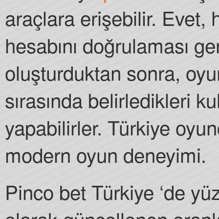
araçlara erişebilir. Evet,
hesabını doğrulaması ge
oluşturduktan sonra, oy
sırasında belirledikleri kul
yapabilirler. Türkiye oyun
modern oyun deneyimi.
Pinco bet Türkiye ‘de yü
olarak güncellenen oran