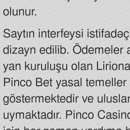
olunur.
Saytın interfeysi istifadə
dizayn edilib. Ödemeler an
yan kuruluşu olan Liriona 
Pinco Bet yasal temeller 
göstermektedir ve uluslar
uymaktadır. Pinco Casino 
için her zaman yardıma ha