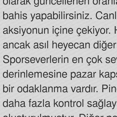
bahis yapabilirsiniz. Can
aksiyonun içine çekiyor. 
ancak asıl heyecan diğer
Sporseverlerin en çok sev
derinlemesine pazar kap
bir odaklanma vardır. Pin
daha fazla kontrol sağlay
oluşturulmuştur. Diğer p