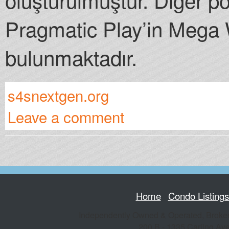
Pragmatic Play’in Mega
bulunmaktadır.
s4snextgen.org
Leave a comment
Home
Condo Listing
Independently Owned & Operated, Broke
200 B - 1335 Carling Av