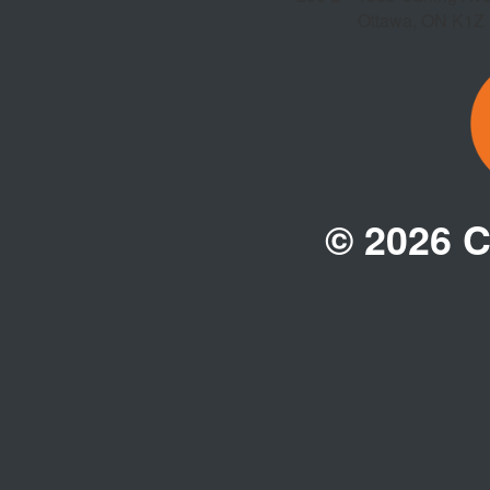
Ottawa
,
ON
K1Z
© 2026 