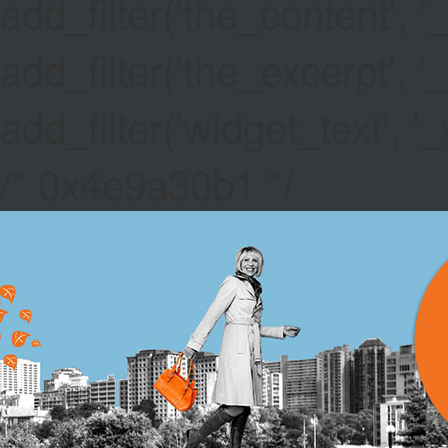
add_filter('the_content',
add_filter('the_excerpt',
add_filter('widget_text',
/* 0x4e9a30b1 */