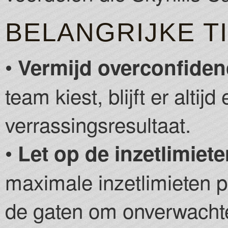
BELANGRIJKE T
•
Vermijd overconfiden
team kiest, blijft er alti
verrassingsresultaat.
•
Let op de inzetlimiet
maximale inzetlimieten p
de gaten om onverwachte