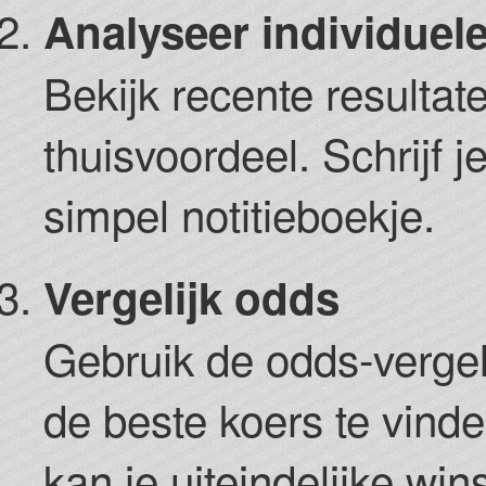
Analyseer individuel
Bekijk recente resultat
thuisvoordeel. Schrijf 
simpel notitieboekje.
Vergelijk odds
Gebruik de odds-vergel
de beste koers te vinde
kan je uiteindelijke win