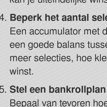
Beperk het aantal sel
Een accumulator met dri
een goede balans tusse
meer selecties, hoe kle
winst.
Stel een bankrollplan
Bepaal van tevoren hoe