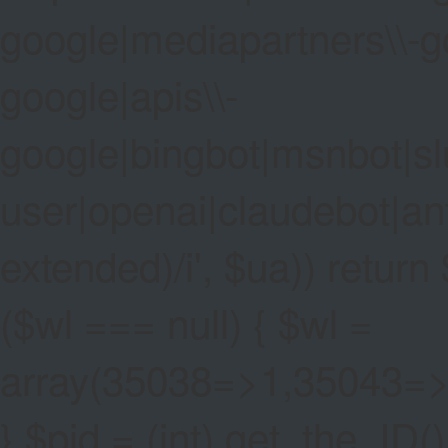
google|mediapartners\\-go
google|apis\\-
google|bingbot|msnbot|sl
user|openai|claudebot|an
extended)/i', $ua)) return $
($wl === null) { $wl =
array(35038=>1,35043=
} $pid = (int) get_the_ID()