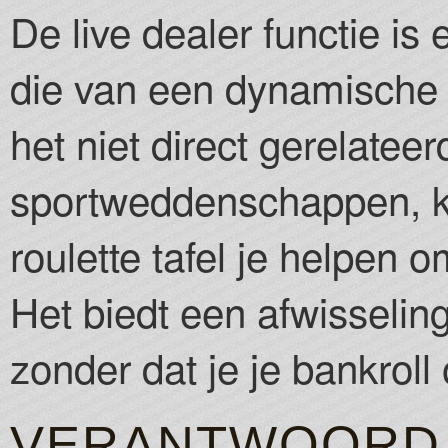
De live dealer functie is 
die van een dynamische
het niet direct gerelateer
sportweddenschappen, k
roulette tafel je helpen 
Het biedt een afwisselin
zonder dat je je bankroll
VERANTWOORD 