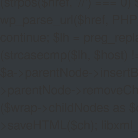
(strpos($href, '//') === 0) 
wp_parse_url($href, PHP
continue; $lh = preg_replac
(strcasecmp($lh, $host) !=
$a->parentNode->insertBef
>parentNode->removeChild(
($wrap->childNodes as $
>saveHTML($ch); libxml_cl