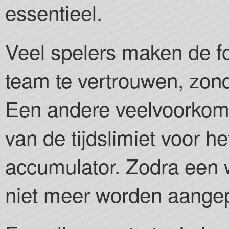
essentieel.
Veel spelers maken de fo
team te vertrouwen, zond
Een andere veelvoorkome
van de tijdslimiet voor h
accumulator. Zodra een we
niet meer worden aangep