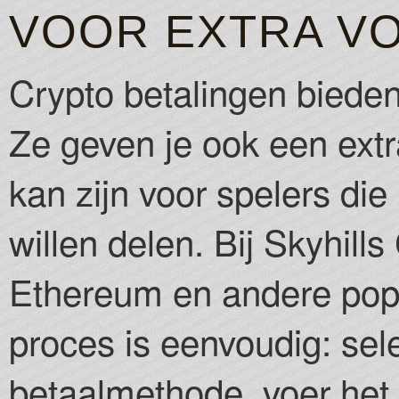
VOOR EXTRA V
Crypto betalingen bieden
Ze geven je ook een extra
kan zijn voor spelers die
willen delen. Bij Skyhills
Ethereum en andere popu
proces is eenvoudig: sele
betaalmethode, voer het