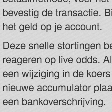
bevestig de transactie. 
het geld op je account.
Deze snelle stortingen be
reageren op live odds. A
een wijziging in de koers
nieuwe accumulator plaa
een bankoverschrijving.