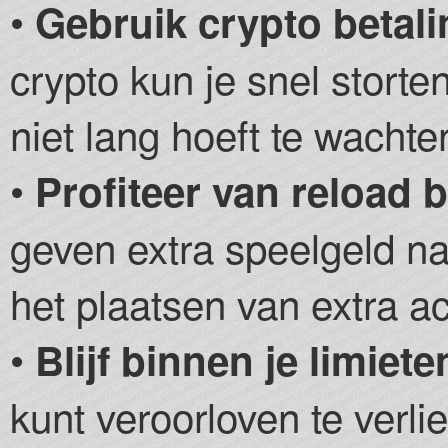
•
Gebruik crypto betal
crypto kun je snel stort
niet lang hoeft te wach
•
Profiteer van reload
geven extra speelgeld na 
het plaatsen van extra a
•
Blijf binnen je limiete
kunt veroorloven te verl