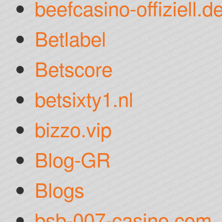
beefcasino-offiziell.d
Betlabel
Betscore
betsixty1.nl
bizzo.vip
Blog-GR
Blogs
bsb-007-casino.com