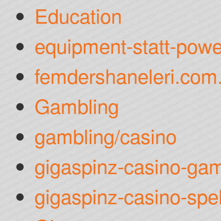
Education
equipment-statt-powe
femdershaneleri.com.
Gambling
gambling/casino
gigaspinz-casino-gam
gigaspinz-casino-spel