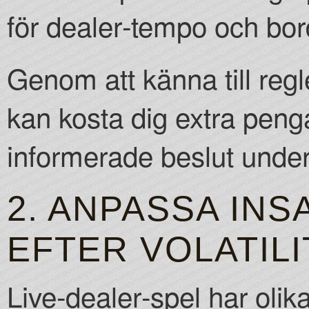
för dealer‑tempo och bor
Genom att känna till re
kan kosta dig extra peng
informerade beslut under
2. ANPASSA IN
EFTER VOLATILI
Live‑dealer‑spel har olika 