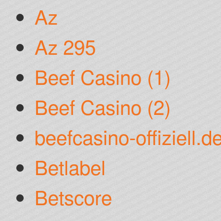
Az
Az 295
Beef Casino (1)
Beef Casino (2)
beefcasino-offiziell.d
Betlabel
Betscore