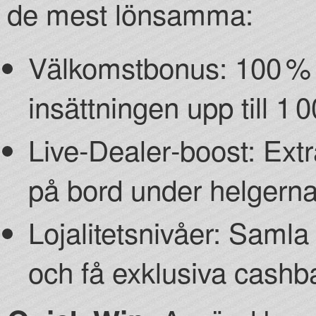
de mest lönsamma:
Välkomstbonus: 100 % 
insättningen upp till 1 0
Live‑Dealer‑boost: Extr
på bord under helgerna
Lojalitetsnivåer: Samla
och få exklusiva cashb