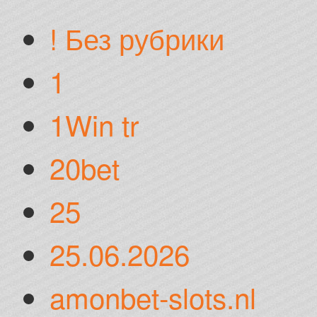
! Без рубрики
1
1Win tr
20bet
25
25.06.2026
amonbet-slots.nl