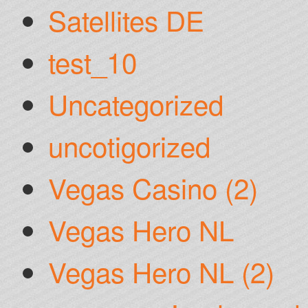
Satellites DE
test_10
Uncategorized
uncotigorized
Vegas Casino (2)
Vegas Hero NL
Vegas Hero NL (2)