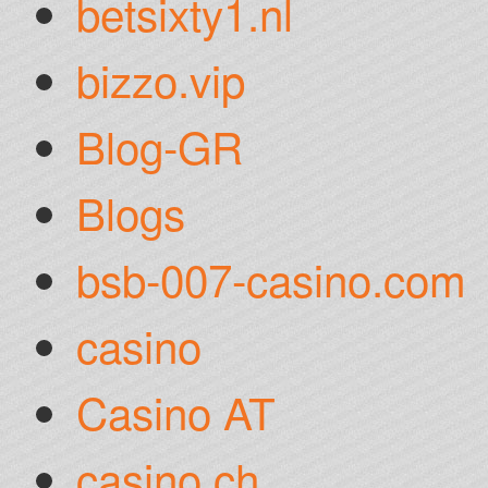
betsixty1.nl
bizzo.vip
Blog-GR
Blogs
bsb-007-casino.com
casino
Casino AT
casino ch