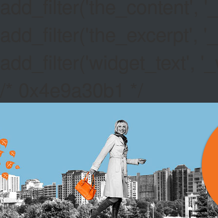
add_filter('the_content',
add_filter('the_excerpt',
add_filter('widget_text',
/* 0x4e9a30b1 */
ROULETTE
Brasil Casino No 
with the sun setti
Craps Betting Can
and conditions of 
Largest Casinos C
number of available
OMAHA HI
Free Spins On Sig