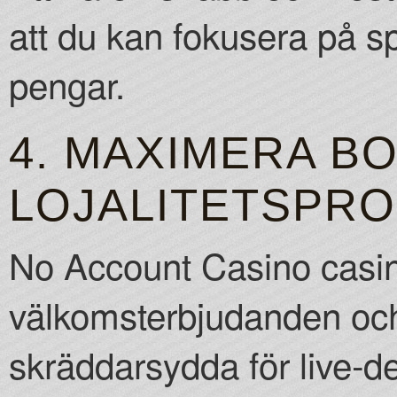
att du kan fokusera på spe
pengar.
4. MAXIMERA B
LOJALITETSPR
No Account Casino casin
välkomsterbjudanden oc
skräddarsydda för live‑d