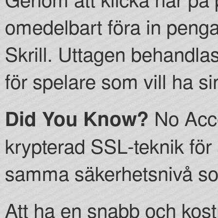
omedelbart föra in pengar
Skrill. Uttagen behandlas 
för spelare som vill ha si
No Acco
Did You Know?
krypterad SSL‑teknik för a
samma säkerhetsnivå so
Att ha en snabb och kost