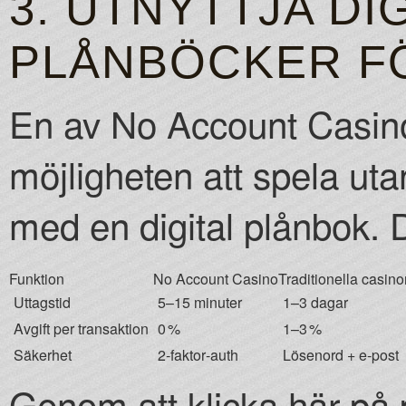
3. UTNYTTJA DI
PLÅNBÖCKER F
En av No Account Casino’
möjligheten att spela utan
med en digital plånbok. De
Funktion
No Account Casino
Traditionella casino
Uttagstid
5–15 minuter
1–3 dagar
Avgift per transaktion
0 %
1–3 %
Säkerhet
2‑faktor‑auth
Lösenord + e‑post
Genom att klicka här på 