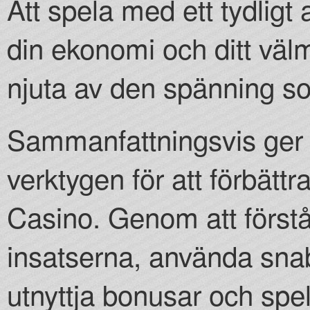
Att spela med ett tydlig
din ekonomi och ditt vä
njuta av den spänning so
Sammanfattningsvis ger 
verktygen för att förbätt
Casino. Genom att först
insatserna, använda snab
utnyttja bonusar och spel