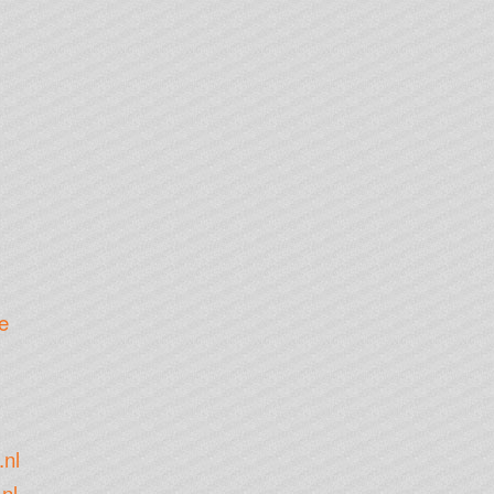
e
.nl
nl