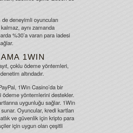
m de deneyimli oyuncuları
e kalmaz, aynı zamanda
ıplarda %30’a varan para iadesi
ağlar.
LAMA 1WIN
kayıt, çoklu ödeme yöntemleri,
denetim altındadır.
. PayPal, 1Win Casino’da bir
i ödeme yöntemlerini destekler.
dartlarına uygunluğu sağlar. 1Win
 sunar. Oyuncular, kredi kartları
lık ve güvenlik için kripto para
ler için uygun olan çeşitli