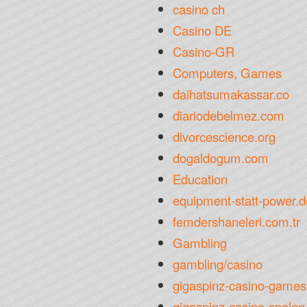
casino ch
Casino DE
Casino-GR
Computers, Games
daihatsumakassar.co
diariodebelmez.com
divorcescience.org
dogaldogum.com
Education
equipment-statt-power.d
femdershaneleri.com.tr
Gambling
gambling/casino
gigaspinz-casino-games
gigaspinz-casino-spelen.