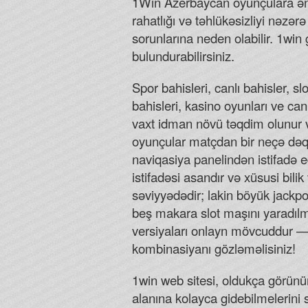
1Win Azerbaycan oyunçulara ən y
rahatlığı və təhlükəsizliyi nəzər
sorunlarına neden olabilir. 1win 
bulundurabilirsiniz.
Spor bahisleri, canlı bahisler, s
bahisleri, kasino oyunları ve can
vaxt idman növü təqdim olunur və
oyunçular matçdan bir neçə dəq
naviqasiya panelindən istifadə e
istifadəsi asandır və xüsusi bil
səviyyədədir; lakin böyük jackpo
beş makara slot maşını yaradıl
versiyaları onlayn mövcuddur —
kombinasiyanı gözləməlisiniz!
1win web sitesi, oldukça görünür 
alanına kolayca gidebilmelerini s