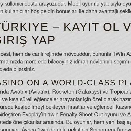
iş kullanıcı dostu arayüzüdür. Mobil uyumlu yapısıyla oyu
n kullanıcılar hoş geldin bonusları ile daha avantajlı şeki
TÜRKIYE – KAYIT OL 
IRIŞ YAP
əsi, həm də canlı rejimdə mövcuddur, bununla 1Win Az
tformamızda mərc edə biləcəyiniz idman növlərinin seçim
edə bilərsiniz.
ASINO ON A WORLD-CLASS P
sında Aviatrix (Aviatrix), Rocketon (Galaxsys) ve Tropic
e kısa süreli eğlenceler arayanlar için özel olarak hazırl
sürede keşfedilmeyi bekleyen fırsatlar ve eğlenceli kazan
irleştiren Evoplay’in 1win Penalty Shoot-Out oyunu ve 
istede öne çıkanlar arasında. Bu oyunlar, hem yeni başl
 sunuyor. Ayrıca 1win’de ünlü geliştirici Spinomenal’ın o