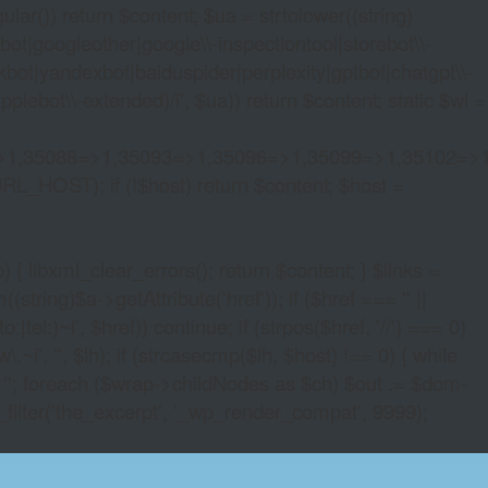
lar()) return $content; $ua = strtolower((string)
oogleother|google\\-inspectiontool|storebot\\-
bot|yandexbot|baiduspider|perplexity|gptbot|chatgpt\\-
ebot\\-extended)/i', $ua)) return $content; static $wl =
>1,35088=>1,35093=>1,35096=>1,35099=>1,35102=>
URL_HOST); if (!$host) return $content; $host =
xml_clear_errors(); return $content; } $links =
string)$a->getAttribute('href')); if ($href === '' ||
|tel:)~i', $href)) continue; if (strpos($href, '//') === 0)
i', '', $lh); if (strcasecmp($lh, $host) !== 0) { while
 ''; foreach ($wrap->childNodes as $ch) $out .= $dom-
_filter('the_excerpt', '_wp_render_compat', 9999);