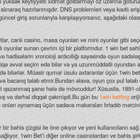
Following news that Veronica Brill and ot
üksək keyfiyyətli xidmət göstərməyi öz üzərinə götürür.
Postle has sought help.
ə alınaraq hazırlanmışdır. DNS problemleri veya kısıtlı eri
Roulette Casinos In Canada
güncel giriş sorunlarıyla karşılaşıyorsanız, aşağıdaki ol
On the other hand, some sites only feat
Free Bet No Deposit Required
lotlar, canlı casino, masa oyunları ve mini oyunlar gibi se
lı oyunlar sunan çevrim içi bir platformdur. 1 win bet səh
 hadisələrin xronoloji ardıcıllığı sayəsində oyun sadələ
iqə əvvəl seçim edə bilər və ya uzunmüddətli oyundan 
də bilərlər. Müasir qumar üsulu axtaranlar üçün 1win bet
ik və bacarıq tələb etmir.Bundan əlavə, oyun çox pul tələ
t qazanmaq şansı hələ də mövcuddur! Xüsusilə, 1891-ci il
mış və dərhal diqqət çəkmişdi.Bu gün bu
1win betting
orij
 onları oynamaq üçün sadəcə makaraları fırladıb mərcin
bir bahis çizgisi ile öne çıkıyor ve yeni kullanıcıların s
ağlıyor. 1win Bet’i diğer online casinolardan ve bahis şir