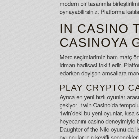
modern bir tasarımla birleştirilm
oynayabilirsiniz. Platforma katıla
IN CASINO 
CASINOYA G
Mərc seçimlərimiz həm matç önc
idman hadisəsi təklif edir. Pla
edərkən dəyişən əmsallara mərc 
PLAY CRYPTO C
Ayrıca en yeni hızlı oyunlar ara
çekiyor. 1win Casino’da tempolu v
1win’deki bu yeni oyunlar, kısa 
heyecanını casino deneyimiyle b
Daughter of the Nile oyunu da l
oyuncular için keyifli seçenekler