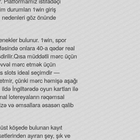
hers from the Australia poker club had filed a lawsuit,
 Platformamız istifadəçi
şim durumları 1win giriş
ası nedenleri göz önünde
ure a 10% house edge or less.
çenekler bulunur. 1win, spor
ifəsində onlara 40-a qədər real
şdirilir.Qısa müddətli mərc üçün
əvvəl mərc etmək üçün
s slots ideal seçimdir —
b etmir, çünki mərc həmişə aşağı
də İngiltərədə oyun kartları ilə
inal lotereyaların rəqəmsal
izə və əmsallara əsasən qalib
ağ üst köşede bulunan kayıt
ketlerinden ayıran şey, şık ve