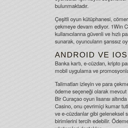
bulunmaktadır.
Çeşitli oyun kütüphanesi, cömer
çekmeye devam ediyor. 1Win Ca
kullanıcılarına güvenli ve hızlı
sunarak, oyuncuların şanssız oyu
ANDROID VE IOS
Banka kartı, e-cüzdan, kripto pa
mobil uygulama ve promosyonlardı
Talimatları izleyin ve para çekm
ödeme seçeneği olarak mevcut o
Bir Curaçao oyun lisansı altında
Casino, onu çevrimiçi kumar tutku
ve e-cüzdanlar gibi geleneksel s
birimlerini tercih edebilir. Öde