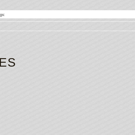
gs:
ES