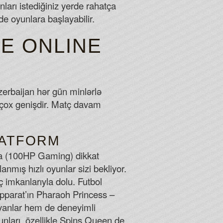
nları istediğiniz yerde rahatça
lde oyunlara başlayabilir.
VE ONLINE
erbaijan hər gün minlərlə
i çox genişdir. Matç davam
LATFORM
ana (100HP Gaming) dikkat
anmış hızlı oyunlar sizi bekliyor.
ç imkanlarıyla dolu. Futbol
Apparat’ın Pharaoh Princess –
ayanlar hem de deneyimli
yunları, özellikle Spins Queen de