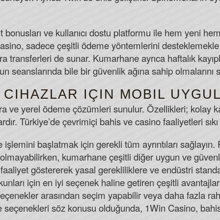
t bonusları ve kullanıcı dostu platformu ile hem yeni he
sino, sadece çeşitli ödeme yöntemlerini desteklemekl
 para transferleri de sunar. Kumarhane ayrıca haftalık kay
n seanslarında bile bir güvenlik ağına sahip olmalarını s
 CIHAZLAR IÇIN MOBIL UYGU
ra ve yerel ödeme çözümleri sunulur. Özellikleri; kolay 
r. Türkiye’de çevrimiçi bahis ve casino faaliyetleri sıkı 
e işlemini başlatmak için gerekli tüm ayrıntıları sağlayın
lmayabilirken, kumarhane çeşitli diğer uygun ve güvenl
 faaliyet göstererek yasal gerekliliklere ve endüstri stan
nları için en iyi seçenek haline getiren çeşitli avantajlar
eçenekler arasından seçim yapabilir veya daha fazla rahat
me seçenekleri söz konusu olduğunda, 1Win Casino, bahisçi