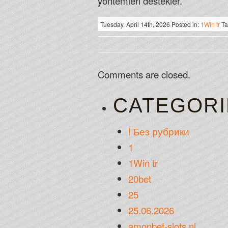
yöntemleri destekler.
Tuesday, April 14th, 2026 Posted in:
1Win tr
Ta
Comments are closed.
CATEGORI
! Без рубрики
1
1Win tr
20bet
25
25.06.2026
amonbet-slots.nl