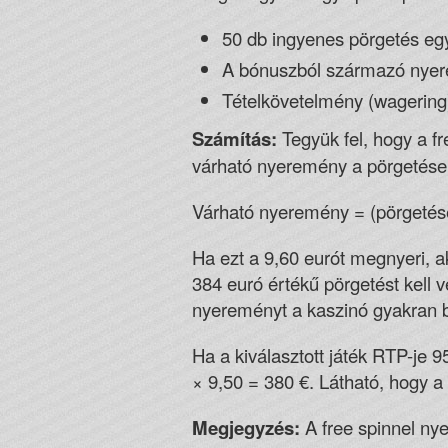
50 db ingyenes pörgetés egy
A bónuszból származó nyer
Tételkövetelmény (wagering
Számítás:
Tegyük fel, hogy a fr
várható nyeremény a pörgetése
Várható nyeremény = (pörgetése
Ha ezt a 9,60 eurót megnyeri, a
384 euró értékű pörgetést kell v
nyereményt a kaszinó gyakran bó
Ha a kiválasztott játék RTP-je 
× 9,50 = 380 €. Látható, hogy 
Megjegyzés:
A free spinnel nye