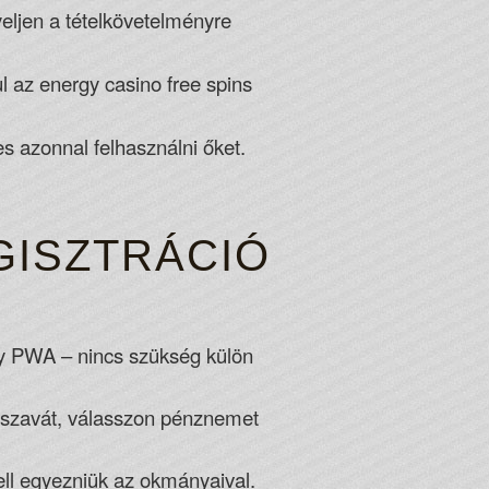
eljen a tételkövetelményre
 az energy casino free spins
s azonnal felhasználni őket.
GISZTRÁCIÓ
gy PWA – nincs szükség külön
jelszavát, válasszon pénznemet
ll egyezniük az okmányaival.