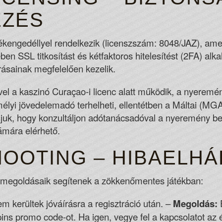
EZÉS
kengedéllyel rendelkezik (licenszszám: 8048/JAZ), amely
ben SSL titkosítást és kétfaktoros hitelesítést (2FA) al
ásainak megfelelően kezelik.
el a kaszinó Curaçao-i licenc alatt működik, a nyerem
lyi jövedelemadó terhelheti, ellentétben a Máltai (MGA)
juk, hogy konzultáljon adótanácsadóval a nyeremény bev
ámára elérhető.
OOTING – HIBAELHÁ
s megoldásaik segítenek a zökkenőmentes játékban:
m kerültek jóváírásra a regisztráció után. –
Megoldás:
E
ins promo code-ot. Ha igen, vegye fel a kapcsolatot az 