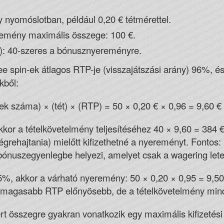
 nyomóslotban, például 0,20 € tétmérettel.
emény maximális összege: 100 €.
): 40-szeres a bónusznyereményre.
ee spin-ek átlagos RTP-je (visszajátszási arány) 96%, és 
kből:
k száma) × (tét) × (RTP) = 50 × 0,20 € × 0,96 = 9,60 €
kkor a tételkövetelmény teljesítéséhez 40 × 9,60 = 384 €
égrehajtania) mielőtt kifizethetné a nyereményt. Fontos:
nuszegyenlegbe helyezi, amelyet csak a wagering letelte
95%, akkor a várható nyeremény: 50 × 0,20 × 0,95 = 9,50
a magasabb RTP előnyösebb, de a tételkövetelmény mind
rt összegre gyakran vonatkozik egy maximális kifizetési k