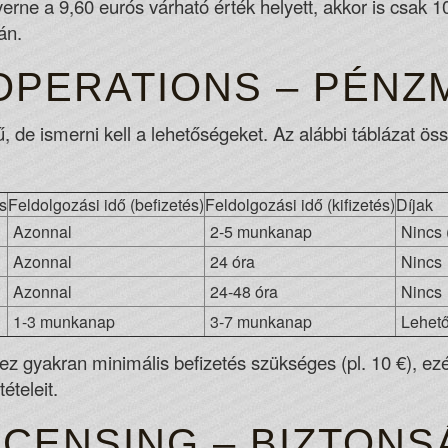
yerne a 9,60 eurós várható érték helyett, akkor is csak 
án.
 OPERATIONS – PÉN
ű, de ismerni kell a lehetőségeket. Az alábbi táblázat ös
s
Feldolgozási idő (befizetés)
Feldolgozási idő (kifizetés)
Díjak
Azonnal
2-5 munkanap
Nincs 
Azonnal
24 óra
Nincs
Azonnal
24-48 óra
Nincs
1-3 munkanap
3-7 munkanap
Lehető
ez gyakran minimális befizetés szükséges (pl. 10 €), ezé
ételeit.
ICENSING – BIZTONS