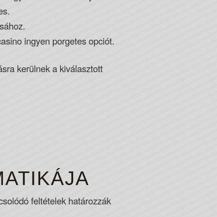
es.
ásához.
casino ingyen porgetes opciót.
sra kerülnek a kiválasztott
MATIKÁJA
olódó feltételek határozzák