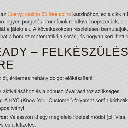
MOUT AIRY CRYPTO
 az
Energy casino 50 free spins
kaszinóhoz, ez a cikk min
Free Bingo Online Canada
ino ingyen pörgetés promóciók rendkívül népszerűek, de f
Since there isn't a no deposit bonus bei
kilát a játéknak. A következőkben részletesen bemutatjuk
supported methods to fund an account t
hat a bónusz matematikája során, és hogyan kerülheti el
Grand Mondial Casino Review Canada
While there may not be a lot of games i
EADY – FELKÉSZÜLÉS
provider should be ignored.
Whats The Legal Gambling Age In Can
RE
iót, érdemes néhány dolgot előkészíteni:
k aktiválásához és a bónusz jóváírásához szükséges.
y:
A KYC (Know Your Customer) folyamat során kérhetik 
ogosítványt.
rca:
Válasszon ki egy megfelelő fizetési módot (pl. Visa, M
s és a kifizetés.