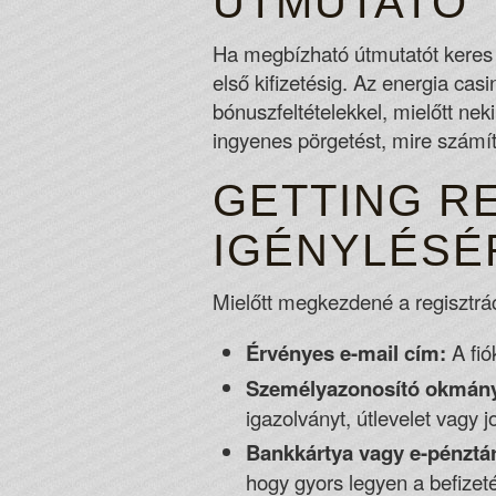
ÚTMUTATÓ
Ha megbízható útmutatót keres
első kifizetésig. Az energia cas
bónuszfeltételekkel, mielőtt ne
ingyenes pörgetést, mire számít
GETTING R
IGÉNYLÉSÉ
Mielőtt megkezdené a regisztrác
Érvényes e-mail cím:
A fió
Személyazonosító okmán
igazolványt, útlevelet vagy j
Bankkártya vagy e-pénztá
hogy gyors legyen a befizeté