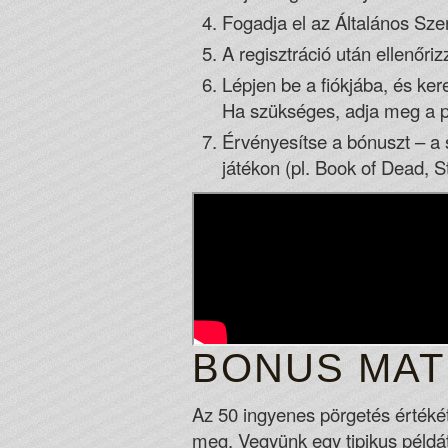
Fogadja el az Általános Szer
A regisztráció után ellenőriz
Lépjen be a fiókjába, és ke
Ha szükséges, adja meg a p
Érvényesítse a bónuszt – a 
játékon (pl. Book of Dead, St
BONUS MAT
Az 50 ingyenes pörgetés értéké
meg. Vegyünk egy tipikus példát