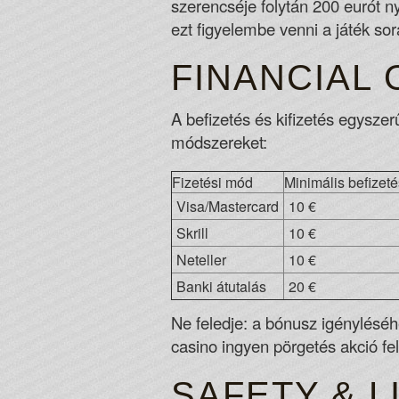
szerencséje folytán 200 eurót n
ezt figyelembe venni a játék sor
FINANCIAL
A befizetés és kifizetés egyszer
módszereket:
Fizetési mód
Minimális befizeté
Visa/Mastercard
10 €
Skrill
10 €
Neteller
10 €
Banki átutalás
20 €
Ne feledje: a bónusz igényléséh
casino ingyen pörgetés akció felt
SAFETY & L