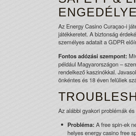
ENGEDÉLY
Az Energy Casino Curaçao-i játé
játékkeretet. A biztonság érdeké
személyes adatait a GDPR előír
Fontos adózási szempont:
Miv
például Magyarországon – szemé
rendelkező kaszinókkal. Javasol
önkéntes és 18 éven felüliek sz
TROUBLESH
Az alábbi gyakori problémák é
Probléma:
A free spin-ek ne
helyes energy casino free sp