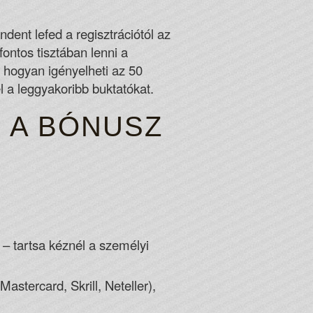
CURRENCY CASINO
dent lefed a regisztrációtól az
ontos tisztában lenni a
ng offered, new members will have to use one of the
, hogyan igényelheti az 50
o start redeeming bonus codes and offers.
 a leggyakoribb buktatókat.
n the Gameway portfolio, that doesnt mean that this
 A BÓNUSZ
ada
– tartsa kéznél a személyi
astercard, Skrill, Neteller),