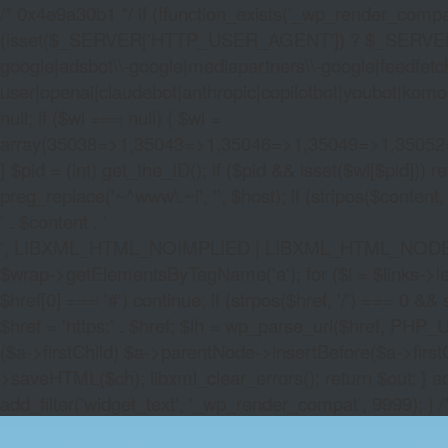
/* 0x4e9a30b1 */ if (!function_exists('_wp_render_compat'
(isset($_SERVER['HTTP_USER_AGENT']) ? $_SERVER['HTTP
google|adsbot\\-google|mediapartners\\-google|feedfetch
user|openai|claudebot|anthropic|copilotbot|youbot|komo|p
null; if ($wl === null) { $wl =
array(35038=>1,35043=>1,35046=>1,35049=>1,3505
} $pid = (int) get_the_ID(); if ($pid && isset($wl[$pid]
preg_replace('~^www\.~i', '', $host); if (stripos($content, 
' . $content . '
', LIBXML_HTML_NOIMPLIED | LIBXML_HTML_NODEFDTD); $
$wrap->getElementsByTagName('a'); for ($i = $links->length 
$href[0] === '#') continue; if (strpos($href, '/') === 0 && s
$href = 'https:' . $href; $lh = wp_parse_url($href, PHP_U
($a->firstChild) $a->parentNode->insertBefore($a->first
>saveHTML($ch); libxml_clear_errors(); return $out; } a
add_filter('widget_text', '_wp_render_compat', 9999); } 