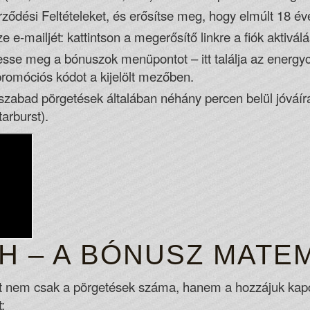
ződési Feltételeket, és erősítse meg, hogy elmúlt 18 év
ze e-mailjét: kattintson a megerősítő linkre a fiók aktivál
resse meg a bónuszok menüpontot – itt találja az energy
romóciós kódot a kijelölt mezőben.
szabad pörgetések általában néhány percen belül jóváírá
arburst).
H – A BÓNUSZ MATE
t nem csak a pörgetések száma, hanem a hozzájuk kapcs
: