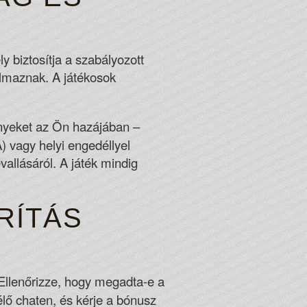
 biztosítja a szabályozott
kalmaznak. A játékosok
ényeket az Ön hazájában –
 vagy helyi engedéllyel
allásáról. A játék mindig
RÍTÁS
llenőrizze, hogy megadta-e a
élő chaten, és kérje a bónusz