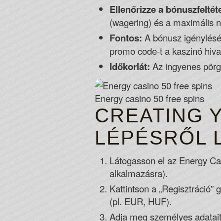
Ellenőrizze a bónuszfeltét
(wagering) és a maximális 
Fontos:
A bónusz igénylésé
promo code-t a kaszinó hivat
Időkorlát:
Az ingyenes pörge
Energy casino 50 free spins
CREATING 
LÉPÉSRŐL 
Látogasson el az Energy Cas
alkalmazásra).
Kattintson a „Regisztráció” 
(pl. EUR, HUF).
Adja meg személyes adatait