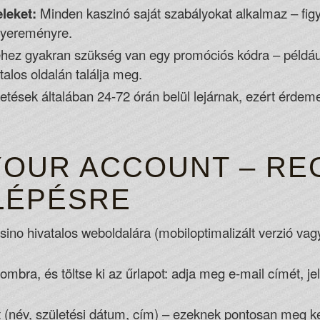
eleket:
Minden kaszinó saját szabályokat alkalmaz – figy
nyereményre.
hez gyakran szükség van egy promóciós kódra – például
alos oldalán találja meg.
tések általában 24-72 órán belül lejárnak, ezért érdeme
YOUR ACCOUNT – RE
LÉPÉSRE
ino hivatalos weboldalára (mobiloptimalizált verzió va
gombra, és töltse ki az űrlapot: adja meg e-mail címét, 
 (név, születési dátum, cím) – ezeknek pontosan meg ke