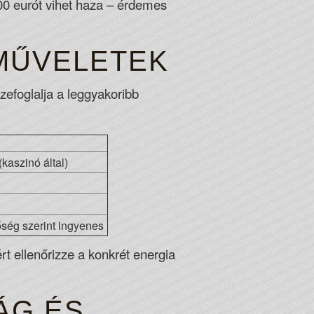
100 eurót vihet haza – érdemes
ZMŰVELETEK
szefoglalja a leggyakoribb
(kaszinó által)
ség szerint ingyenes
rt ellenőrizze a konkrét energia
ÁG ÉS