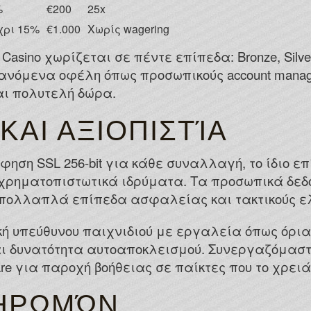
%
€200
25x
χρι 15%
€1.000
Χωρίς wagering
asino χωρίζεται σε πέντε επίπεδα: Bronze, Silver,
ανόμενα οφέλη όπως προσωπικούς account manag
αι πολυτελή δώρα.
ΚΑΙ ΑΞΙΟΠΙΣΤΊΑ
ηση SSL 256-bit για κάθε συναλλαγή, το ίδιο ε
χρηματοπιστωτικά ιδρύματα. Τα προσωπικά δεδ
 πολλαπλά επίπεδα ασφαλείας και τακτικούς ελ
κή υπεύθυνου παιχνιδιού με εργαλεία όπως όρι
αι δυνατότητα αυτοαποκλεισμού. Συνεργαζόμαστ
re για παροχή βοήθειας σε παίκτες που το χρειά
ΛΗΡΩΜΏΝ