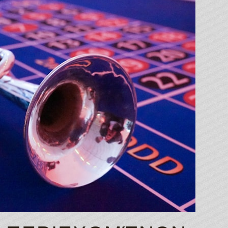
Online Casino Login
The website lists top games to test.
Canada Online Casino Free Chip
They will be mentioned specifically in T
Canada Online Casino Ratings