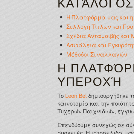
ΚΑΤΆΛΟΓΟΣ
Η Πλατφόρμα μας και η
Συλλογή Τίτλων και Προ
Σχέδια Ανταμοιβής και 
Ασφάλεια και Εγκυρότη
Μέθοδοι Συναλλαγών
Η ΠΛΑΤΦΌΡ
ΥΠΕΡΟΧΉ
Το
Leon Bet
δημιουργήθηκε τ
καινοτομία και την ποιότη
Τυχερών Παιχνιδιών, εγγυώ
Επενδύουμε συνεχώς σε σύ
συσκευές. Η ιστοσελίδα μας