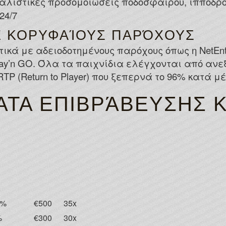
αλιστικές προσομοιώσεις ποδοσφαίρου, ιπποδρ
24/7
Ε ΚΟΡΥΦΑΊΟΥΣ ΠΑΡΌΧΟΥΣ
ά με αδειοδοτημένους παρόχους όπως η NetEnt, M
 Play’n GO. Όλα τα παιχνίδια ελέγχονται από αν
P (Return to Player) που ξεπερνά το 96% κατά μέ
ΤΑ ΕΠΙΒΡΆΒΕΥΣΗΣ Κ
ύ
0%
€500
35x
%
€300
30x