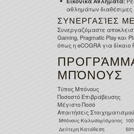
Εικονικά Αθλήματα:
Ρε
αθλημάτων διαθέσιμες 
ΣΥΝΕΡΓΑΣΊΕΣ Μ
Συνεργαζόμαστε αποκλειστικ
Gaming, Pragmatic Play και
όπως η eCOGRA για δίκαιο RT
ΠΡΟΓΡΆΜΜΑ
ΜΠΌΝΟΥΣ
Τύπος Μπόνους
Ποσοστό Επιβράβευσης
Μέγιστο Ποσό
Απαιτήσεις Στοιχηματισμο
Μπόνους Καλωσορίσματος
10
Δεύτερη Κατάθεση
50