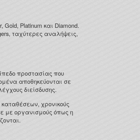
 Gold, Platinum και Diamond.
ers, ταχύτερες αναλήψεις,
πίπεδο προστασίας που
ομένα αποθηκεύονται σε
έγχους διείσδυσης.
α καταθέσεων, χρονικούς
ε με οργανισμούς όπως η
ζονται.