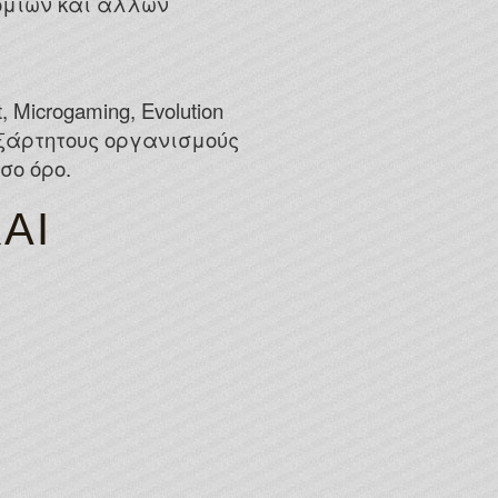
ομιών και άλλων
icrogaming, Evolution
εξάρτητους οργανισμούς
σο όρο.
ΑΙ