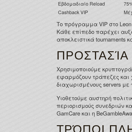
Εβδομαδιαίο Reload
75
Cashback VIP
Μέ
Το πρόγραμμα VIP στο Leon C
Κάθε επίπεδο παρέχει αυξ
αποκλειστικά tournaments κ
ΠΡΟΣΤΑΣΊΑ 
Χρησιμοποιούμε κρυπτογράφ
εφαρμόζουν τράπεζες και 
διαχωρισμένους servers με
Υιοθετούμε αυστηρή πολιτι
περιορισμούς συνεδριών κ
GamCare και η BeGambleAwa
ΤΡΌΠΟΙ Π