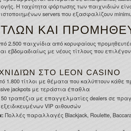
γής. Η ταχύτητα φόρτωσης των παιχνιδιών είνα
ιστοποιημένων servers που εξασφαλίζουν minimum
ΊΤΛΩΝ ΚΑΙ ΠΡΟΜΗΘΕ
ό 2.500 παιχνίδια από κορυφαίους προμηθευτές
αι εβδομαδιαίως με νέους τίτλους που επιλέγον
ΧΝΙΔΙΏΝ ΣΤΟ LEON CASINO
 1.800 τίτλοι με θέματα που καλύπτουν κάθε π
sive jackpots με τεράστια έπαθλα
50 τραπέζια με επαγγελματίες dealers σε πραγ
ξειδικευμένων VIP αιθουσών
α:
Πολλές παραλλαγές Blackjack, Roulette, Baccar