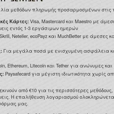
λία μεθόδων πληρωμής προσαρμοσμένων στις τ
κές Κάρτες:
Visa, Mastercard και Maestro με άμ
εις εντός 1-3 εργάσιμων ημερών
Skrill, Neteller, ecoPayz και MuchBetter με άμεσε
:
Για μεγάλα ποσά με ενισχυμένη ασφάλεια κα
oin, Ethereum, Litecoin και Tether για ανώνυμες 
ς:
Paysafecard για μέγιστη ιδιωτικότητα χωρίς 
εκινούν από €10 για τις περισσότερες μεθόδους
ψεις. Η επαλήθευση λογαριασμού ολοκληρώνετα
όρμας μας.