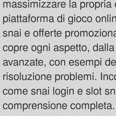
massimizzare la propria
piattaforma di gioco onli
snai e offerte promozion
copre ogni aspetto, dalla 
avanzate, con esempi dett
risoluzione problemi. In
come snai login e slot sn
comprensione completa.