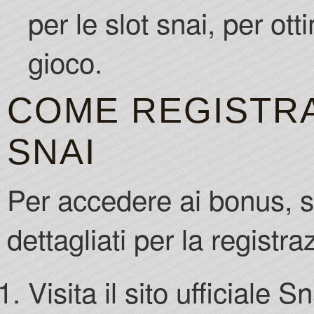
per le slot snai, per ott
gioco.
COME REGISTRA
SNAI
Per accedere ai bonus, s
dettagliati per la registra
Visita il sito ufficiale 