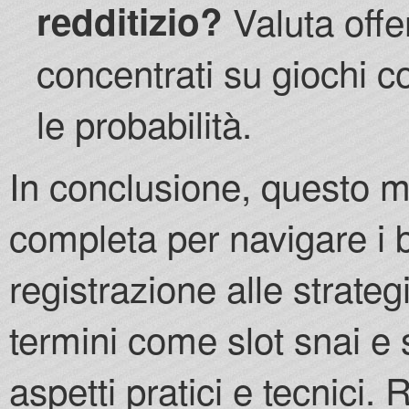
redditizio?
Valuta offe
concentrati su giochi 
le probabilità.
In conclusione, questo m
completa per navigare i 
registrazione alle strat
termini come slot snai e
aspetti pratici e tecnici.