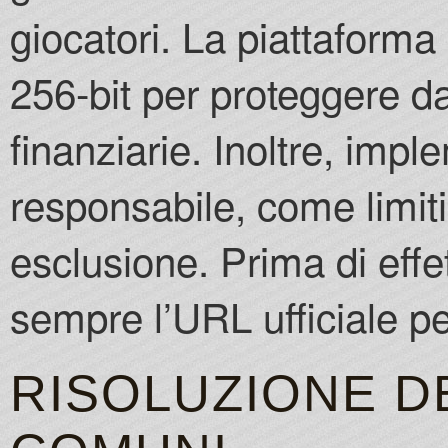
giocatori. La piattaforma 
256-bit per proteggere da
finanziarie. Inoltre, impl
responsabile, come limiti
esclusione. Prima di effet
sempre l’URL ufficiale pe
RISOLUZIONE D