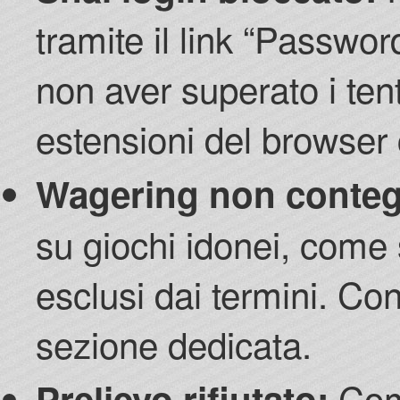
tramite il link “Passwor
non aver superato i tent
estensioni del browser 
Wagering non conteg
su giochi idonei, come s
esclusi dai termini. Con
sezione dedicata.
Comp
Prelievo rifiutato: