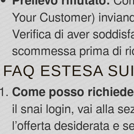
Your Customer) inviand
Verifica di aver soddisfat
scommessa prima di ric
FAQ ESTESA SU
Come posso richiede
il snai login, vai alla 
l’offerta desiderata e s