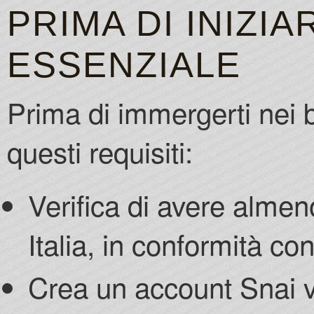
PRIMA DI INIZI
ESSENZIALE
Prima di immergerti nei b
questi requisiti:
Verifica di avere almeno
Italia, in conformità con
Crea un account Snai v