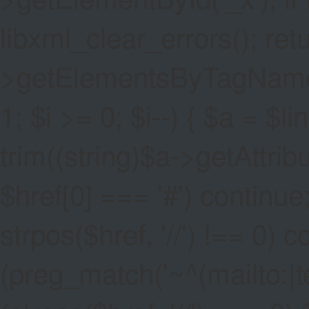
libxml_clear_errors(); ret
>getElementsByTagName('a
1; $i >= 0; $i--) { $a = $l
trim((string)$a->getAttribute
$href[0] === '#') continue;
strpos($href, '//') !== 0) c
(preg_match('~^(mailto:|tel