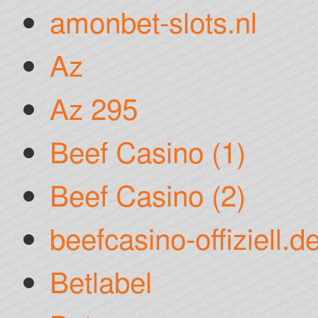
amonbet-slots.nl
Az
Az 295
Beef Casino (1)
Beef Casino (2)
beefcasino-offiziell.d
Betlabel