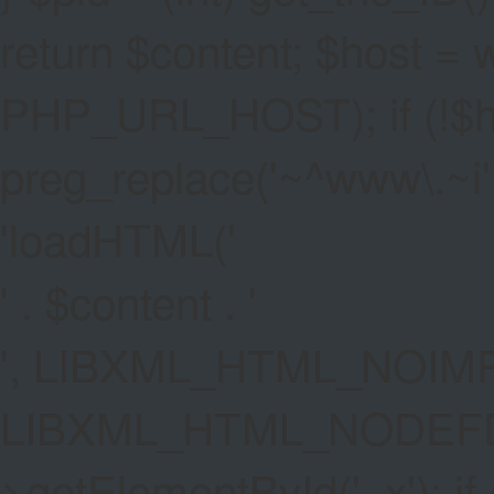
return $content; $host =
PHP_URL_HOST); if (!$hos
preg_replace('~^www\.~i', '
'
loadHTML('
' . $content . '
', LIBXML_HTML_NOIMP
LIBXML_HTML_NODEFDT
>getElementById('_x'); if 