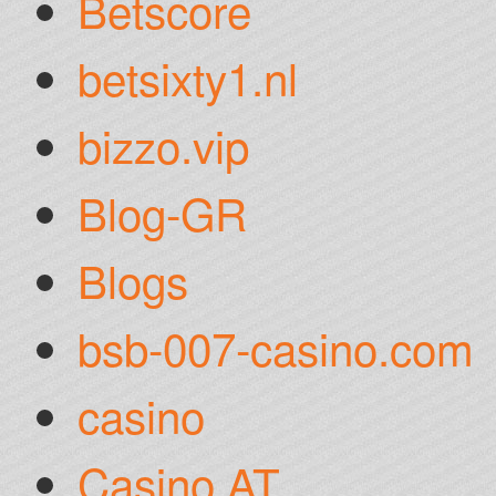
Betscore
betsixty1.nl
bizzo.vip
Blog-GR
Blogs
bsb-007-casino.com
casino
Casino AT