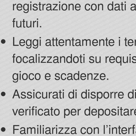
registrazione con dati a
futuri.
Leggi attentamente i te
focalizzandoti su requis
gioco e scadenze.
Assicurati di disporre
verificato per depositar
Familiarizza con l’inte