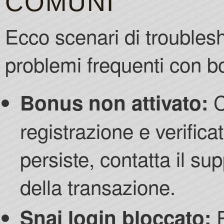
COMUNI
Ecco scenari di troublesh
problemi frequenti con bo
C
Bonus non attivato:
registrazione e verifica
persiste, contatta il su
della transazione.
R
Snai login bloccato: