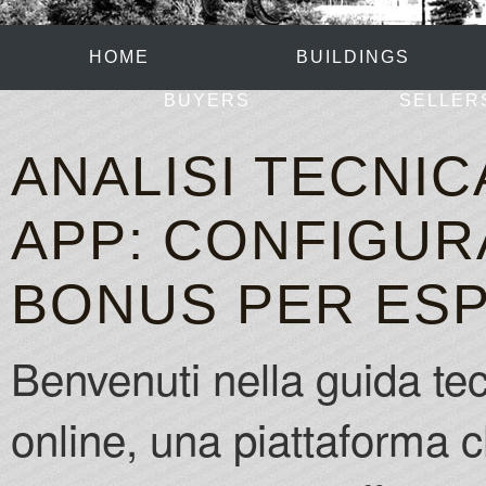
Best Roulette Tacti
Our list of free sp
websites out there
HOME
BUILDINGS
Canada Gambling
BUYERS
SELLER
When it comes to th
that might fold to 
ANALISI TECNIC
there arent many o
Online gambling is 
APP: CONFIGUR
are its main treasu
MASTER P
BONUS PER ESP
Free Spins New C
The company offers
Benvenuti nella guida te
Bingo Poker.
How To Play Blackj
online, una piattaforma
Players do not have
few hands and the b