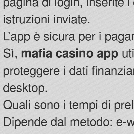
pagina di login, inserite l
istruzioni inviate.
L’app è sicura per i pag
Sì,
uti
mafia casino app
proteggere i dati finanzia
desktop.
Quali sono i tempi di prel
Dipende dal metodo: e-wal