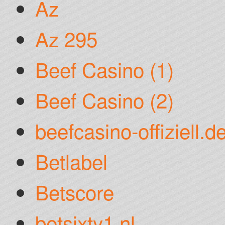
Az
Az 295
Beef Casino (1)
Beef Casino (2)
beefcasino-offiziell.d
Betlabel
Betscore
betsixty1.nl