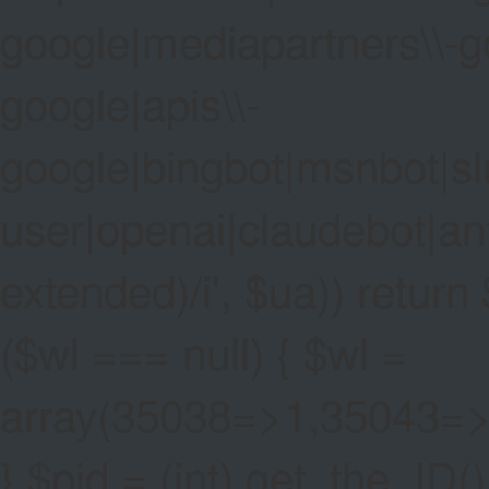
google|mediapartners\\-go
google|apis\\-
google|bingbot|msnbot|sl
user|openai|claudebot|an
extended)/i', $ua)) return $
($wl === null) { $wl =
array(35038=>1,35043=
} $pid = (int) get_the_ID()