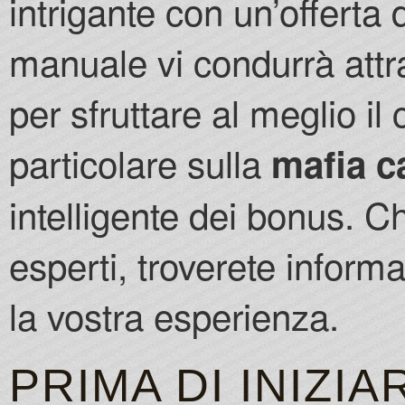
intrigante con un’offerta
Online Casino Cas
manuale vi condurrà attra
per sfruttare al meglio il
particolare sulla
mafia c
intelligente dei bonus. Ch
esperti, troverete inform
la vostra esperienza.
PRIMA DI INIZI