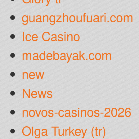
guangzhoufuari.com
Ice Casino
madebayak.com
new
News
novos-casinos-2026
Olga Turkey (tr)