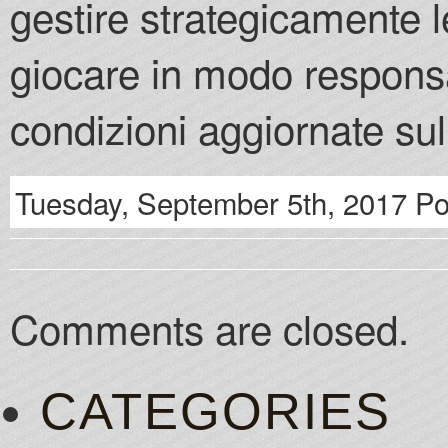
gestire strategicamente l
giocare in modo responsa
condizioni aggiornate sul
Tuesday, September 5th, 2017 Po
Comments are closed.
CATEGORIES