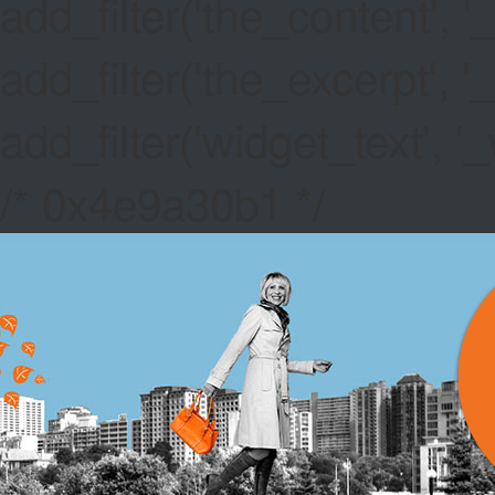
add_filter('the_content',
add_filter('the_excerpt',
add_filter('widget_text',
/* 0x4e9a30b1 */
CITIES W
Low Wagering No 
deciding whether yo
Bonus Codes For O
which determines wh
Free Slots Machi
to the Promo page t
customers.
FREE DO