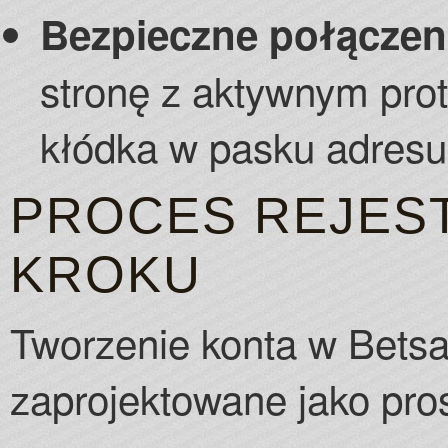
Bezpieczne połączen
stronę z aktywnym pro
kłódka w pasku adresu
PROCES REJEST
KROKU
Tworzenie konta w Betsa
zaprojektowane jako pros