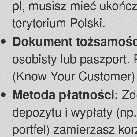
pl, musisz mieć ukończ
terytorium Polski.
Dokument tożsamośc
osobisty lub paszport.
(Know Your Customer) 
Zde
Metoda płatności:
depozytu i wypłaty (np.
portfel) zamierzasz kor