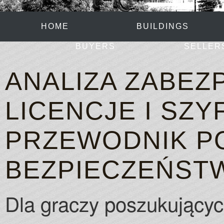
FOR PC
Lincoln Casino Bo
HOME
BUILDINGS
Bonus features inc
BUYERS
SELLER
Slot Machine Rent
Be Attentive All the
ANALIZA ZABEZ
into a win.
You must ensure tha
LICENCJE I SZ
deposits will not qua
FREE CRY
PRZEWODNIK P
FREEPLA
BEZPIECZEŃST
Blackjack Insuranc
The official site a
at any convenient t
Dla graczy poszukującyc
Best Online Casin
There doesnt appear