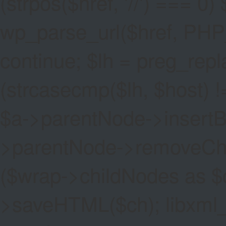
(strpos($href, '//') === 0) 
wp_parse_url($href, PHP
continue; $lh = preg_replac
(strcasecmp($lh, $host) !=
$a->parentNode->insertBef
>parentNode->removeChild(
($wrap->childNodes as $
>saveHTML($ch); libxml_cl