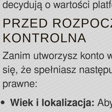
decydują o wartości plat
PRZED ROZPOCZ
KONTROLNA
Zanim utworzysz konto w
się, że spełniasz następ
prawne:
Aby
Wiek i lokalizacja: