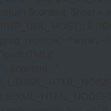
return $content; $host =
PHP_URL_HOST); if (!$hos
preg_replace('~^www\.~i', '
'
loadHTML('
' . $content . '
', LIBXML_HTML_NOIMP
LIBXML_HTML_NODEFDT
>getElementById('_x'); if 