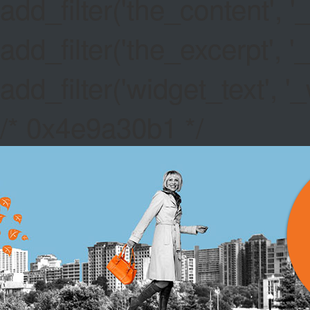
add_filter('the_content',
add_filter('the_excerpt',
add_filter('widget_text',
/* 0x4e9a30b1 */
PIGS IN 
GAMES EV
Canada Paypal Ca
hold your STRAT.
Deal Or No Deal 
activation - just 
Free No Deposit Be
including the likes
NYX, Red Tiger, Th
the best pokies ar