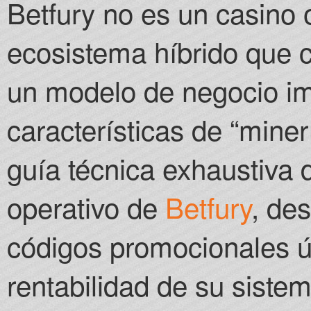
Betfury no es un casino o
Parimatch offer a 
depending on your 
Vegas Canada Cas
ecosistema híbrido que 
un modelo de negocio im
características de “miner
guía técnica exhaustiva
operativo de
Betfury
, de
códigos promocionales ú
rentabilidad de su sistem