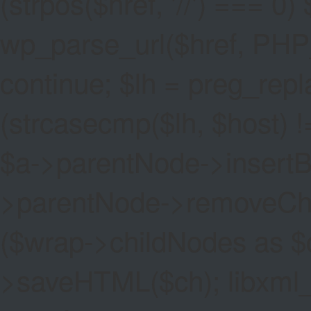
(strpos($href, '//') === 0) 
wp_parse_url($href, PHP
continue; $lh = preg_replac
(strcasecmp($lh, $host) !=
$a->parentNode->insertBef
>parentNode->removeChild(
($wrap->childNodes as $
>saveHTML($ch); libxml_cl