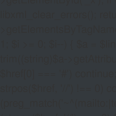
libxml_clear_errors(); ret
>getElementsByTagName('a
1; $i >= 0; $i--) { $a = $l
trim((string)$a->getAttribute
$href[0] === '#') continue;
strpos($href, '//') !== 0) c
(preg_match('~^(mailto:|tel