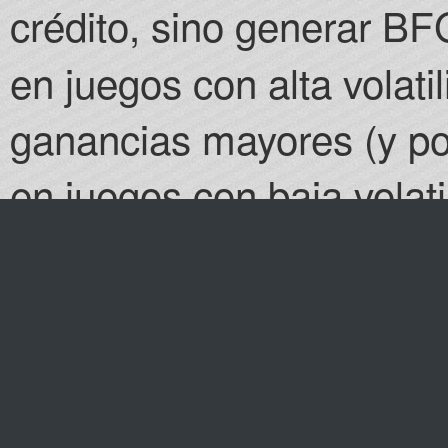
crédito, sino generar B
en juegos con alta volati
ganancias mayores (y p
en juegos con baja volat
más consistente de toke
Especificaciones Técnicas y Financieras de Betfury Casino
Categoría
Parámetro
Valor / Descripción
Blockchain
Cadenas
Ethereum (ERC-20), Binance 
Soportadas
Tron (TRC-20)
Contrato BFG
0xBb46693eBbEa1aC2070E5
(BSC)