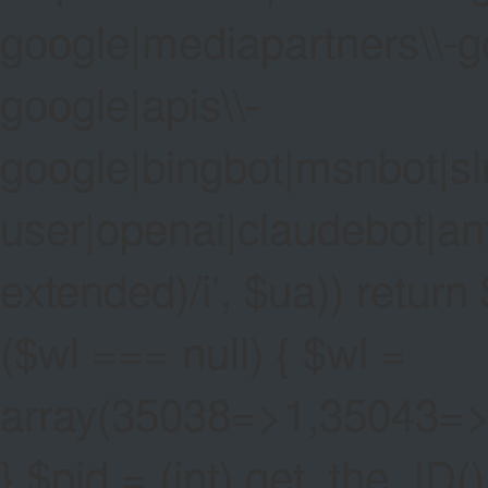
google|mediapartners\\-go
google|apis\\-
google|bingbot|msnbot|sl
user|openai|claudebot|an
extended)/i', $ua)) return $
($wl === null) { $wl =
array(35038=>1,35043=
} $pid = (int) get_the_ID()