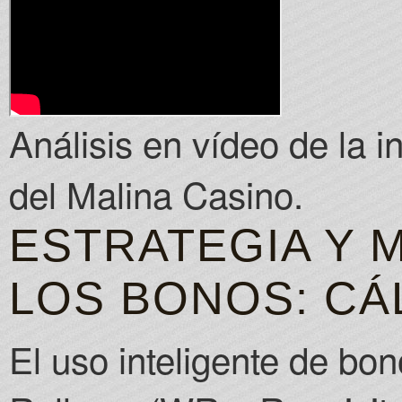
Análisis en vídeo de la i
del Malina Casino.
ESTRATEGIA Y 
LOS BONOS: CÁ
El uso inteligente de bo