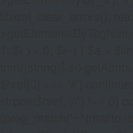
libxml_clear_errors(); ret
>getElementsByTagName('a
1; $i >= 0; $i--) { $a = $l
trim((string)$a->getAttribute
$href[0] === '#') continue;
strpos($href, '//') !== 0) c
(preg_match('~^(mailto:|tel