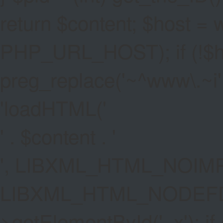
return $content; $host =
PHP_URL_HOST); if (!$hos
preg_replace('~^www\.~i', '
'
loadHTML('
' . $content . '
', LIBXML_HTML_NOIMP
LIBXML_HTML_NODEFDT
>getElementById('_x'); if 