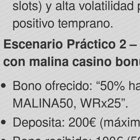
slots) y alta volatilida
positivo temprano.
Escenario Práctico 2 
con
malina casino bo
Bono ofrecido: “50% ha
MALINA50, WRx25”.
Deposita: 200€ (máxim