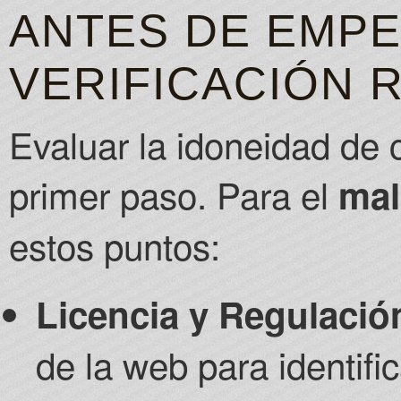
ANTES DE EMPE
VERIFICACIÓN 
Evaluar la idoneidad de 
primer paso. Para el
mal
estos puntos:
Licencia y Regulació
de la web para identifi