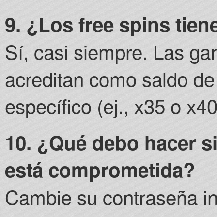
9. ¿Los free spins tie
Sí, casi siempre. Las gan
acreditan como saldo de
específico (ej., x35 o x4
10. ¿Qué debo hacer s
está comprometida?
Cambie su contraseña in