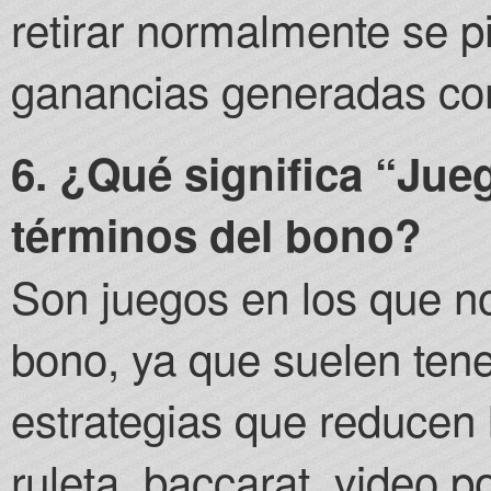
retirar normalmente se pi
ganancias generadas con
6. ¿Qué significa “Jue
términos del bono?
Son juegos en los que n
bono, ya que suelen tene
estrategias que reducen l
ruleta, baccarat, video p