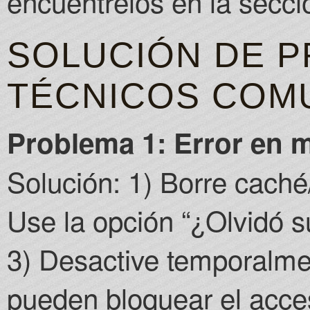
encuéntrelos en la secci
SOLUCIÓN DE 
TÉCNICOS COM
Problema 1: Error en
m
Solución: 1) Borre caché
Use la opción “¿Olvidó s
3) Desactive temporalme
pueden bloquear el acces