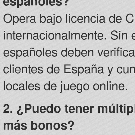
españoles?
Opera bajo licencia de 
internacionalmente. Sin
españoles deben verifica
clientes de España y cu
locales de juego online.
2. ¿Puedo tener múltip
más bonos?