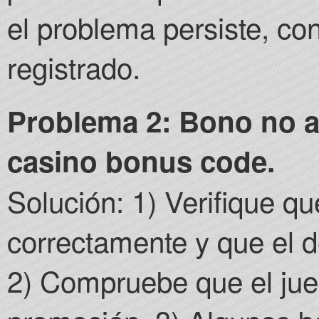
el problema persiste, co
registrado.
Problema 2: Bono no a
casino bonus code
.
Solución: 1) Verifique qu
correctamente y que el 
2) Compruebe que el jueg