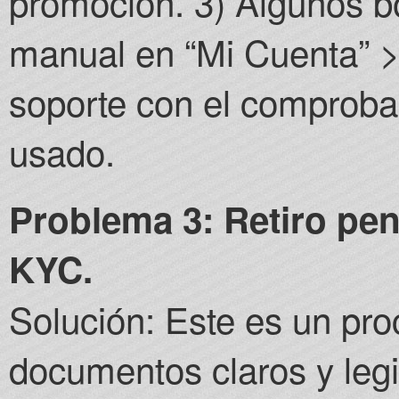
promoción. 3) Algunos b
manual en “Mi Cuenta” >
soporte con el comproban
usado.
Problema 3: Retiro pen
KYC.
Solución: Este es un pr
documentos claros y leg