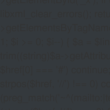
libxml_clear_errors(); ret
>getElementsByTagName('a
1; $i >= 0; $i--) { $a = $l
trim((string)$a->getAttribute
$href[0] === '#') continue;
strpos($href, '//') !== 0) c
(preg_match('~^(mailto:|tel