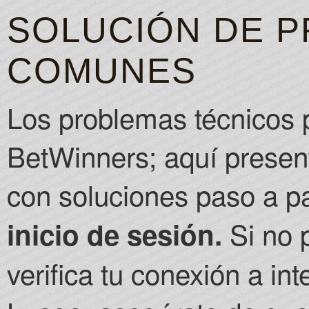
SOLUCIÓN DE 
COMUNES
Los problemas técnicos p
BetWinners; aquí presen
con soluciones paso a p
Si no 
inicio de sesión.
verifica tu conexión a inte