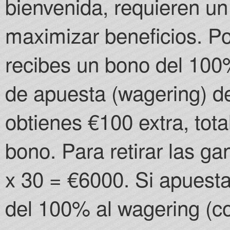
bienvenida, requieren un
maximizar beneficios. 
recibes un bono del 100
de apuesta (wagering) de
obtienes €100 extra, tot
bono. Para retirar las g
x 30 = €6000. Si apuesta
del 100% al wagering (