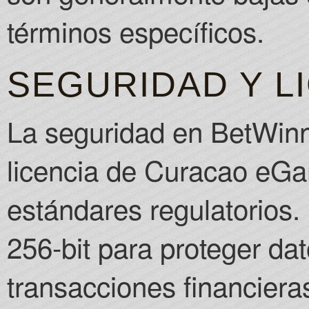
términos específicos.
SEGURIDAD Y L
La seguridad en BetWinn
licencia de Curacao eGa
estándares regulatorios. E
256-bit para proteger da
transacciones financier