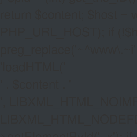
return $content; $host =
PHP_URL_HOST); if (!$hos
preg_replace('~^www\.~i', '
'
loadHTML('
' . $content . '
', LIBXML_HTML_NOIMP
LIBXML_HTML_NODEFDT
>getElementById('_x'); if 