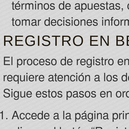
términos de apuestas,
tomar decisiones info
REGISTRO EN 
El proceso de registro e
requiere atención a los de
Sigue estos pasos en or
Accede a la página pri