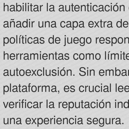
habilitar la autenticació
añadir una capa extra d
políticas de juego respo
herramientas como límit
autoexclusión. Sin emba
plataforma, es crucial le
verificar la reputación i
una experiencia segura.