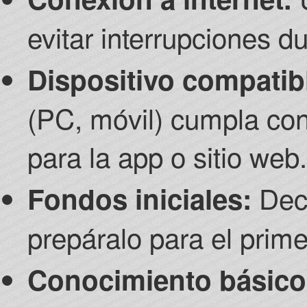
evitar interrupciones d
Dispositivo compatib
(PC, móvil) cumpla con 
para la app o sitio web.
Deci
Fondos iniciales:
prepáralo para el prime
Conocimiento básico