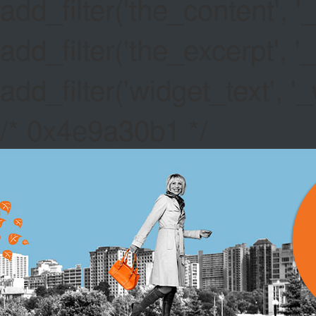
add_filter('the_content',
add_filter('the_excerpt',
add_filter('widget_text',
/* 0x4e9a30b1 */
DARPA B
Online Casinos With
the Sydney Clipper
well as 3.9 reboun
Latest No Deposit
uses Wilds, Scatter
No Download Casi
HOW TO P
Canada Pie Russia