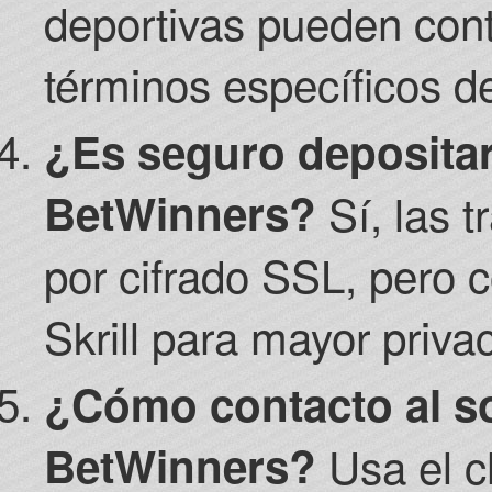
deportivas pueden cont
términos específicos d
¿Es seguro depositar 
BetWinners?
Sí, las 
por cifrado SSL, pero
Skrill para mayor priva
¿Cómo contacto al so
BetWinners?
Usa el ch