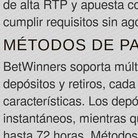
de alta RTP y apuesta 
cumplir requisitos sin ag
MÉTODOS DE PA
BetWinners soporta múlt
depósitos y retiros, cad
características. Los depó
instantáneos, mientras q
hasta 72 horas. Métodos 