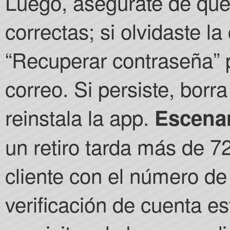
Luego, asegúrate de que
correctas; si olvidaste l
“Recuperar contraseña” p
correo. Si persiste, borr
reinstala la app.
Escenar
un retiro tarda más de 72
cliente con el número de 
verificación de cuenta e