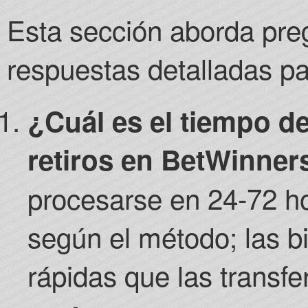
Esta sección aborda pr
respuestas detalladas p
¿Cuál es el tiempo d
retiros en BetWinner
procesarse en 24-72 ho
según el método; las bi
rápidas que las transfe