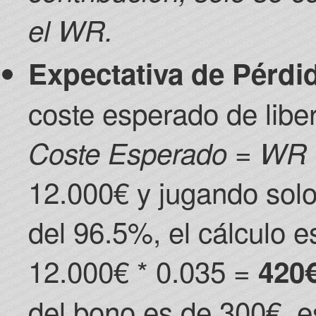
el WR.
Expectativa de Pérdi
coste esperado de liber
Coste Esperado = WR 
12.000€ y jugando sol
del 96.5%, el cálculo e
12.000€ * 0.035 =
420
del bono es de 300€, e