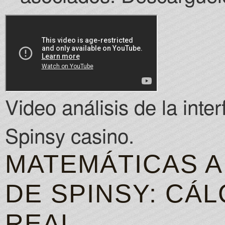
Video análisis de la inte
Spinsy casino.
MATEMÁTICAS A
DE SPINSY: CÁ
REAL