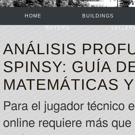
FREE SLO
Casino Online Slot
HOME
BUILDINGS
They are affiliated
BUYERS
SELLER
heart but play freel
Free Spins 2026 C
ANÁLISIS PROF
According to Carol
spokesperson, Zhan
state and he would 
SPINSY: GUÍA DE
Maryland.
Some tips on selec
MATEMÁTICAS Y
ONLINE P
Para el jugador técnico e
All Canada Casino
Look into the finan
online requiere más que 
from which you can
New Slot Canada