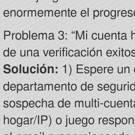
enormemente el progres
Problema 3: “Mi cuenta 
de una verificación exitos
1) Espere un e
Solución:
departamento de segurida
sospecha de multi-cuent
hogar/IP) o juego respo