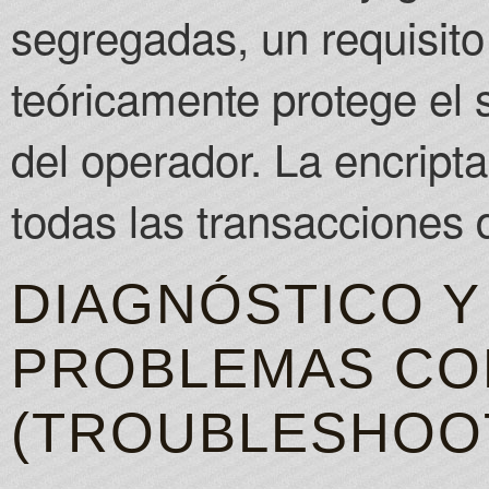
segregadas, un requisito 
teóricamente protege el 
del operador. La encript
todas las transacciones 
DIAGNÓSTICO Y
PROBLEMAS C
(TROUBLESHOO