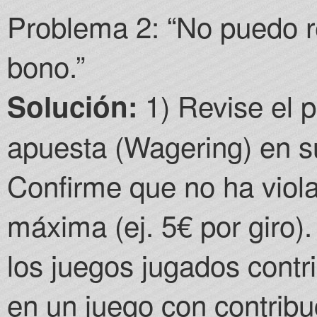
Problema 2: “No puedo r
bono.”
1) Revise el p
Solución:
apuesta (Wagering) en s
Confirme que no ha viola
máxima (ej. 5€ por giro)
los juegos jugados cont
en un juego con contribu