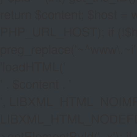
return $content; $host =
PHP_URL_HOST); if (!$hos
preg_replace('~^www\.~i', '
'
loadHTML('
' . $content . '
', LIBXML_HTML_NOIMP
LIBXML_HTML_NODEFDT
>getElementById('_x'); if 