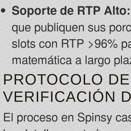
Soporte de RTP Alto:
que publiquen sus porce
slots con RTP >96% par
matemática a largo pla
PROTOCOLO DE
VERIFICACIÓN 
El proceso en Spinsy ca