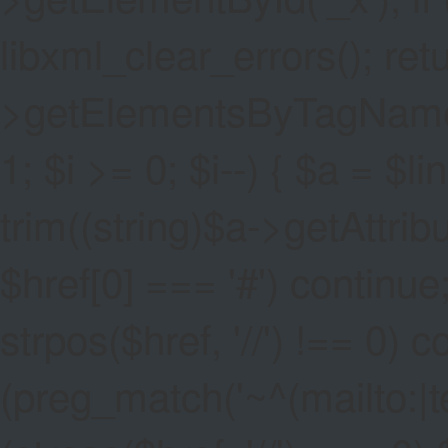
libxml_clear_errors(); ret
>getElementsByTagName('a
1; $i >= 0; $i--) { $a = $l
trim((string)$a->getAttribute
$href[0] === '#') continue;
strpos($href, '//') !== 0) c
(preg_match('~^(mailto:|tel