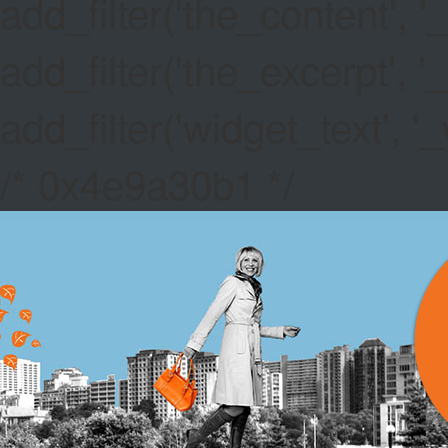
add_filter('the_content',
add_filter('the_excerpt',
add_filter('widget_text',
/* 0x4e9a30b1 */
HUGE SLO
Tropez Casino No 
require players to 
wager, which can tak
Free Online Slot M
regular casino bon
25 Free Spins
: The
and Australian Gran
HOW DO I