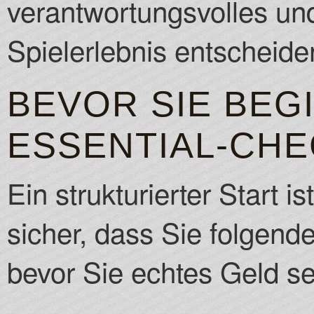
verantwortungsvolles und 
Spielerlebnis entscheide
BEVOR SIE BEGI
ESSENTIAL-CHE
Ein strukturierter Start 
sicher, dass Sie folgen
bevor Sie echtes Geld se