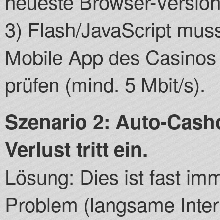
neueste Browser-Version
3) Flash/JavaScript muss 
Mobile App des Casinos 
prüfen (mind. 5 Mbit/s).
Szenario 2: Auto-Casho
Verlust tritt ein.
Lösung: Dies ist fast imm
Problem (langsame Inter