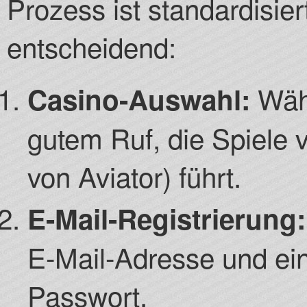
Prozess ist standardisier
entscheidend:
Wähl
Casino-Auswahl:
gutem Ruf, die Spiele 
von Aviator) führt.
E-Mail-Registrierung:
E-Mail-Adresse und ein 
Passwort.