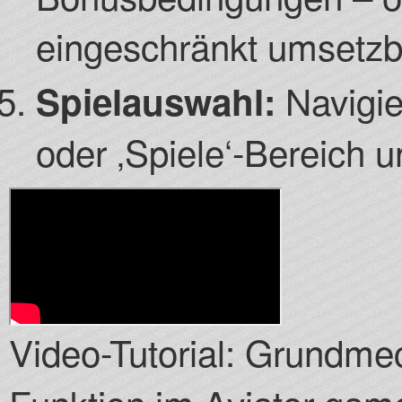
eingeschränkt umsetzb
Navigie
Spielauswahl:
oder ‚Spiele‘-Bereich u
Video-Tutorial: Grundme