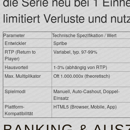
die Serie neu bei 1 Einhe
limitiert Verluste und nut
Parameter
Technische Spezifikation / Wert
Entwickler
Spribe
RTP (Return to
Variabel, typ. 97-99%
Player)
Hausvorteil
1-3% (abhängig von RTP)
Max. Multiplikator
Oft 1.000.000x (theoretisch)
Spielmodi
Manuell, Auto-Cashout, Doppel-
Einsatz
Plattform-
HTML5 (Browser, Mobile, App)
Kompatibilität
BANKING & AUS