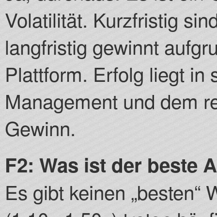
Volatilität. Kurzfristig 
langfristig gewinnt aufgr
Plattform. Erfolg liegt in
Management und dem rec
Gewinn.
F2: Was ist der beste 
Es gibt keinen „besten“ W