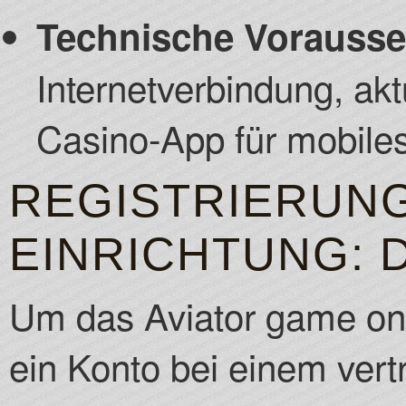
Technische Vorausse
Internetverbindung, akt
Casino-App für mobiles
REGISTRIERUNG
EINRICHTUNG: 
Um das Aviator game onl
ein Konto bei einem ver