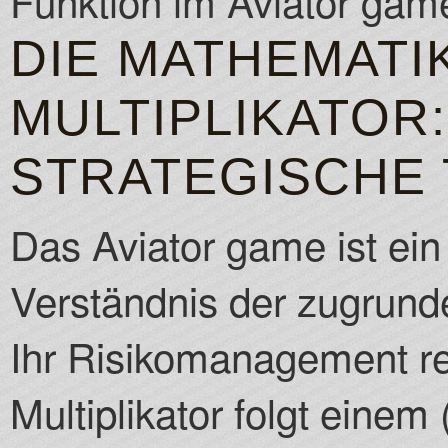
Funktion im Aviator game
DIE MATHEMATI
MULTIPLIKATOR:
STRATEGISCHE 
Das Aviator game ist ein
Verständnis der zugrun
Ihr Risikomanagement re
Multiplikator folgt einem