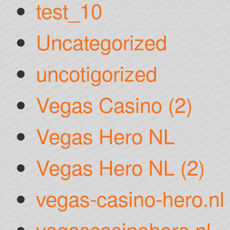
test_10
Uncategorized
uncotigorized
Vegas Casino (2)
Vegas Hero NL
Vegas Hero NL (2)
vegas-casino-hero.nl
vegascasinohero.nl