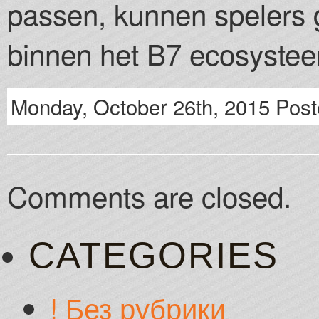
passen, kunnen spelers
binnen het B7 ecosyste
Monday, October 26th, 2015 Post
Comments are closed.
CATEGORIES
! Без рубрики