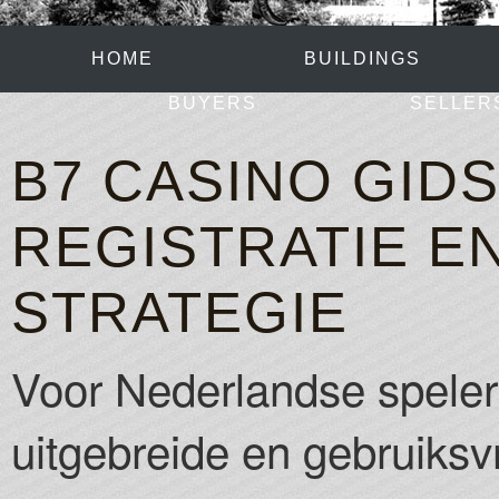
experience, careful
SMALL TA
HOME
BUILDINGS
BUYERS
SELLER
Spins No Deposit 
As its the Bankers 
B7 CASINO GID
themed symbols and
Casinos With Payp
REGISTRATIE E
For example, the un
The action takes p
of ways to win.
STRATEGIE
SLOT PAY
Voor Nederlandse spelers
Slots To Play Onlin
This acts as a first
uitgebreide en gebruiksv
Canada Craps The
You can therefore 