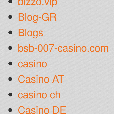
bizzo.vip
Blog-GR
Blogs
bsb-007-casino.com
casino
Casino AT
casino ch
Casino DE