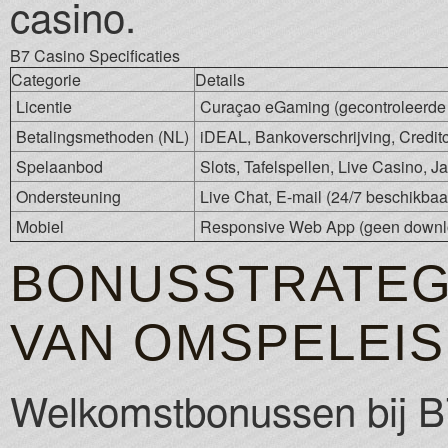
casino.
B7 Casino Specificaties
Categorie
Details
Licentie
Curaçao eGaming (gecontroleerde
Betalingsmethoden (NL)
iDEAL, Bankoverschrijving, Creditc
Spelaanbod
Slots, Tafelspellen, Live Casino, J
Ondersteuning
Live Chat, E-mail (24/7 beschikbaa
Mobiel
Responsive Web App (geen downl
BONUSSTRATEG
VAN OMSPELEI
Welkomstbonussen bij B7