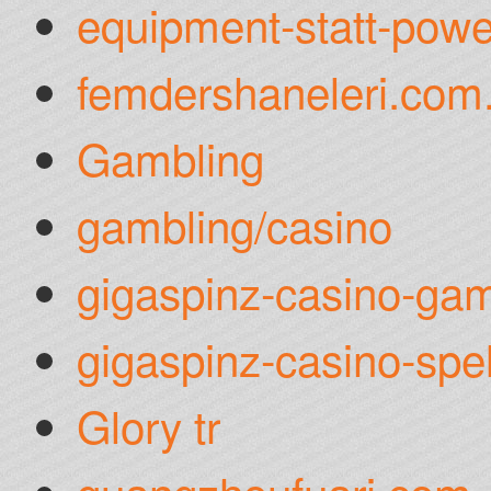
equipment-statt-powe
femdershaneleri.com.
Gambling
gambling/casino
gigaspinz-casino-gam
gigaspinz-casino-spel
Glory tr