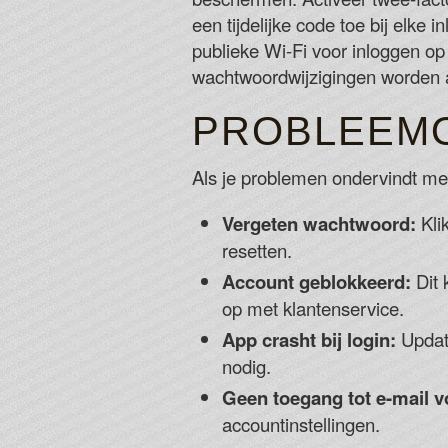
een tijdelijke code toe bij elke
publieke Wi-Fi voor inloggen o
wachtwoordwijzigingen worden aa
PROBLEEMO
Als je problemen ondervindt met
Vergeten wachtwoord:
Kli
resetten.
Account geblokkeerd:
Dit 
op met klantenservice.
App crasht bij login:
Update
nodig.
Geen toegang tot e-mail vo
accountinstellingen.