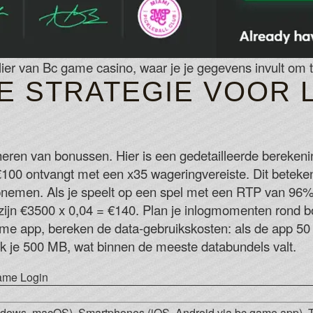
ulier van Bc game casino, waar je je gegevens invult om 
E STRATEGIE VOOR 
eheren van bonussen. Hier is een gedetailleerde berekeni
100 ontvangt met een x35 wageringvereiste. Dit beteken
opnemen. Als je speelt op een spel met een RTP van 96%
 zijn €3500 x 0,04 = €140. Plan je inlogmomenten rond
me app, bereken de data-gebruikskosten: als de app 50 
ik je 500 MB, wat binnen de meeste databundels valt.
Game Login
dows, macOS), Smartphones (iOS, Android via bc game app), T