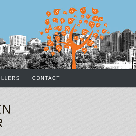
e spread over the 50 paylines within the 6x4 grid.
s No Deposit
- Up to seven random wild symbols can be
 bonus will show up on your account immediately upon
URRENCY CASINO
OUPONS
ELLERS
CONTACT
reated in cooperation with the Hasbro brand enabled
 get to step into detective shoes and solve mysteries
EN
R
 get the Coins symbol on the first or the fifth reel during
f up to 50 coins.