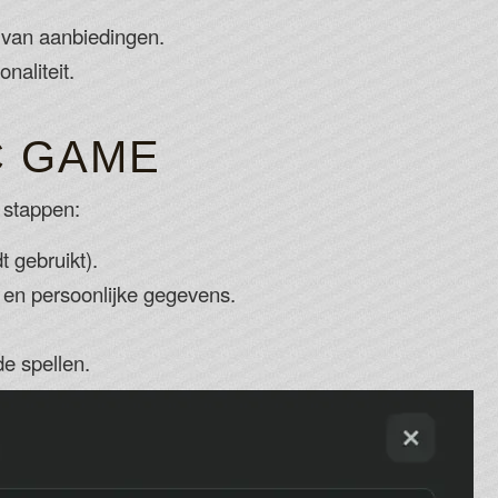
 van aanbiedingen.
naliteit.
C GAME
 stappen:
t gebruikt).
d en persoonlijke gegevens.
de spellen.