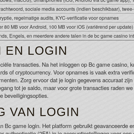
achtwoord, sociale media accounts (indien beschikbaar), twee-f
yptie, regelmatige audits, KYC-verificatie voor opnames
r 80 MB voor Android, 100 MB voor iOS (variërend per update)
ds, Engels, en meerdere andere talen in de bc game casino int
 EN LOGIN
anciële transacties. Na het inloggen op Bc game casino, 
ds of cryptocurrency. Voor opnames is vaak extra verific
menten. Zorg ervoor dat je login gegevens accuraat zij
gang tot je saldo, maar voor grote transacties raden we
 beveiligingsopties.
G VAN LOGIN
an Bc game login. Het platform gebruikt geavanceerde e
 authenticatie (2FA) in je accountinstellingen voor een e