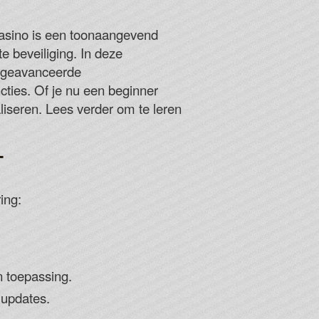
asinos unless they are part of a specific slot machine.
casino is een toonaangevend
Y FOR FREE
e beveiliging. In deze
ot geavanceerde
n for Hellas Verona, you might just win a large sum of
ties. Of je nu een beginner
aliseren. Lees verder om te leren
r detailed review and pros and cons of playing at
casinos.
T
ing:
 toepassing.
mupdates.