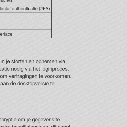
actor authenticatie (2FA)
erface
kun je storten en opnemen via
atie nodig via het loginproces,
n om vertragingen te voorkomen.
 aan de desktopversie te
ncryptie om je gegevens te
xtra beveiligingslaag: dit voegt