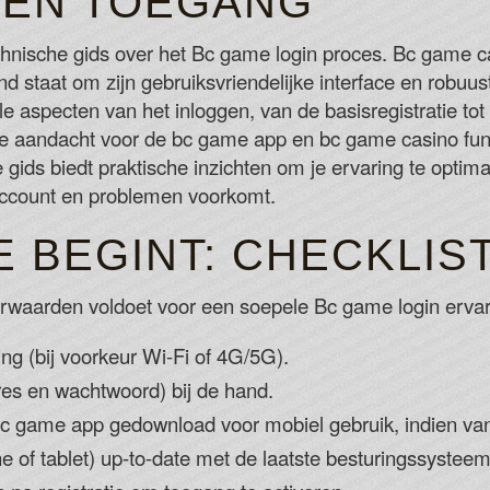
D EN TOEGANG
Free spins are only available in online c
chnische gids over het Bc game login proces. Bc game 
SLOT MACHINES PLA
 staat om zijn gebruiksvriendelijke interface en robuust
Bet365 American Roulette Hints
lle aspecten van het inloggen, van de basisregistratie t
Although, in the surprising event of a wi
e aandacht voor de bc game app en bc game casino func
money in one go.
 gids biedt praktische inzichten om je ervaring te optim
Online Casino Hull
e account en problemen voorkomt.
We highly encourage you to check out ou
PlayOLG versus playing at other online 
 BEGINT: CHECKLIS
Wager Free Casino Bonus
orwaarden voldoet voor een soepele Bc game login ervar
ing (bij voorkeur Wi-Fi of 4G/5G).
es en wachtwoord) bij de hand.
bc game app gedownload voor mobiel gebruik, indien van
 of tablet) up-to-date met de laatste besturingssystee