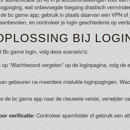
 inlogpoging, wat onbevoegde toegang drastisch verminder
p de bc game app; gebruik in plaats daarvan een VPN of 
nbevolen, en controleer je login geschiedenis op verdac
PLOSSING BIJ LOGI
 Bc game login, volg deze scenario’s:
k op “Wachtwoord vergeten” op de loginpagina, volg de e-
kan gebeuren na meerdere mislukte loginpogingen. Wac
 de bc game app naar de nieuwste versie, verwijder cac
or verificatie:
Controleer spamfolder of gebruik een alt