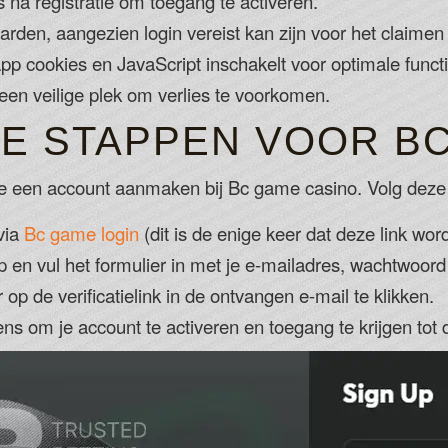
s na registratie om toegang te activeren.
den, aangezien login vereist kan zijn voor het claimen
app cookies en JavaScript inschakelt voor optimale functio
een veilige plek om verlies te voorkomen.
IE STAPPEN VOOR B
 je een account aanmaken bij Bc game casino. Volg deze
via
Bc game login
(dit is de enige keer dat deze link word
p en vul het formulier in met je e-mailadres, wachtwoor
op de verificatielink in de ontvangen e-mail te klikken.
s om je account te activeren en toegang te krijgen tot 