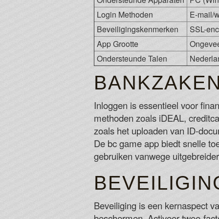
Login Methoden
E-mail/w
Beveiligingskenmerken
SSL-encr
App Grootte
Ongevee
Ondersteunde Talen
Nederlan
BANKZAKEN
Inloggen is essentieel voor fin
methoden zoals iDEAL, creditcar
zoals het uploaden van ID-docu
De bc game app biedt snelle toe
gebruiken vanwege uitgebreidere
BEVEILIGIN
Beveiliging is een kernaspect v
beschermen. Activeer twee-factor