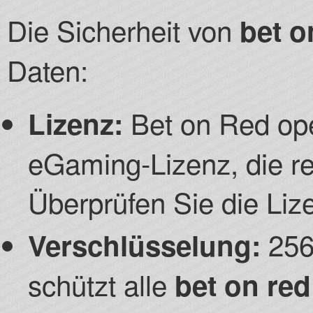
Die Sicherheit von
bet o
Daten:
Bet on Red ope
Lizenz:
eGaming-Lizenz, die reg
Überprüfen Sie die Liz
256
Verschlüsselung:
schützt alle
bet on red