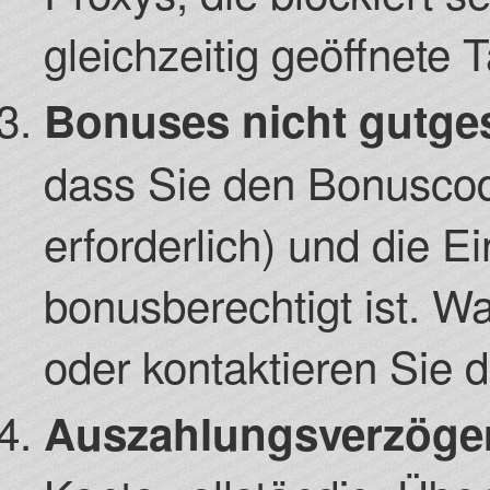
gleichzeitig geöffnete 
Bonuses nicht gutge
dass Sie den Bonuscod
erforderlich) und die 
bonusberechtigt ist. W
oder kontaktieren Sie 
Auszahlungsverzöge