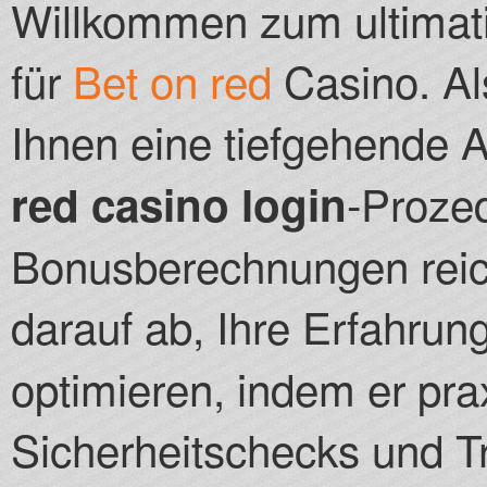
Willkommen zum ultimat
für
Bet on red
Casino. Al
Ihnen eine tiefgehende A
-Proze
red casino login
Bonusberechnungen reicht
darauf ab, Ihre Erfahrun
optimieren, indem er pra
Sicherheitschecks und T