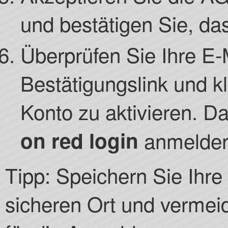
und bestätigen Sie, das
Überprüfen Sie Ihre E-M
Bestätigungslink und kl
Konto zu aktivieren. D
on red login
anmelden
Tipp: Speichern Sie Ihr
sicheren Ort und vermei