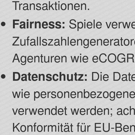
Transaktionen.
Spiele verwen
Fairness:
Zufallszahlengenerator
Agenturen wie eCOGR
Die Date
Datenschutz:
wie personenbezogene
verwendet werden; ac
Konformität für EU-Ben