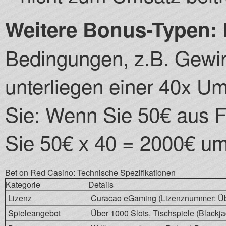
Weitere Bonus-Typen:
Bedingungen, z.B. Gewin
unterliegen einer 40x 
Sie: Wenn Sie 50€ aus F
Sie 50€ x 40 = 2000€ u
Bet on Red Casino: Technische Spezifikationen
Kategorie
Details
Lizenz
Curacao eGaming (Lizenznummer: Übe
Spieleangebot
Über 1000 Slots, Tischspiele (Blackja