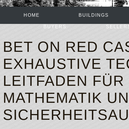
DOWNLOA
Big Online Slot W
HOME
BUILDINGS
Big Time Gaming is
BUYERS
SELLER
Australia.
Roulette Wheel To
BET ON RED CA
Thats why we can s
It is safe and rega
EXHAUSTIVE T
IS THERE
LEITFADEN FÜR
Canada Online Cas
Here, the usual sys
and then use them 
MATHEMATIK U
Best Payout Casin
An offer as outland
SICHERHEITSAU
statement of intent.
Online Casino Ga