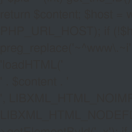
return $content; $host =
PHP_URL_HOST); if (!$hos
preg_replace('~^www\.~i', '
'
loadHTML('
' . $content . '
', LIBXML_HTML_NOIMP
LIBXML_HTML_NODEFDT
>getElementById('_x'); if 