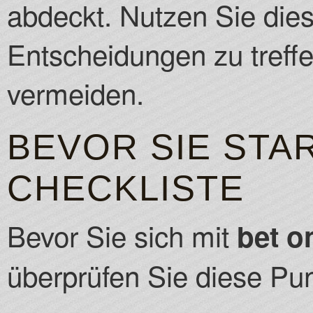
abdeckt. Nutzen Sie die
Entscheidungen zu treffe
vermeiden.
BEVOR SIE STAR
CHECKLISTE
Bevor Sie sich mit
bet o
überprüfen Sie diese Pun