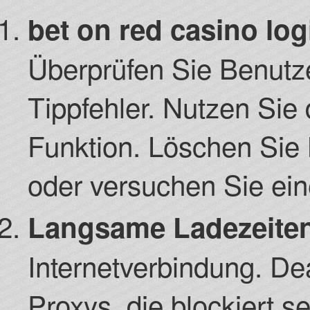
bet on red casino log
Überprüfen Sie Benutz
Tippfehler. Nutzen Sie
Funktion. Löschen Sie
oder versuchen Sie ei
Langsame Ladezeite
Internetverbindung. De
Proxys, die blockiert s