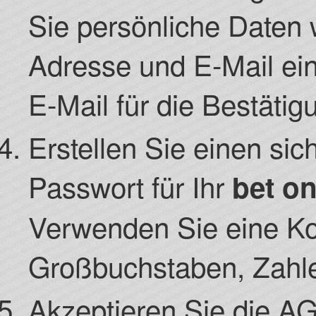
Sie persönliche Daten
Adresse und E-Mail ein
E-Mail für die Bestätig
Erstellen Sie einen si
Passwort für Ihr
bet on
Verwenden Sie eine K
Großbuchstaben, Zahl
Akzeptieren Sie die AG