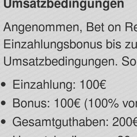
Umsatzbedingungen
Angenommen, Bet on Re
Einzahlungsbonus bis zu
Umsatzbedingungen. So 
Einzahlung: 100€
Bonus: 100€ (100% vo
Gesamtguthaben: 200