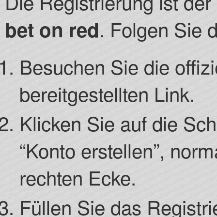
Die Registrierung ist der
. Folgen Sie d
bet on red
Besuchen Sie die offiz
bereitgestellten Link.
Klicken Sie auf die Sch
“Konto erstellen”, norm
rechten Ecke.
Füllen Sie das Registr