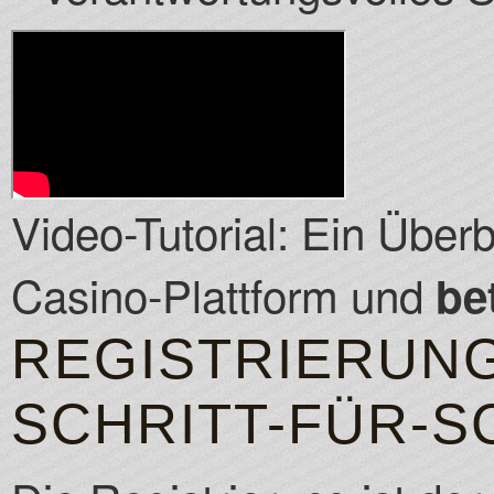
Video-Tutorial: Ein Über
Casino-Plattform und
be
REGISTRIERUNG
SCHRITT-FÜR-S