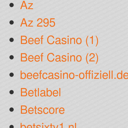
Az
Az 295
Beef Casino (1)
Beef Casino (2)
beefcasino-offiziell.d
Betlabel
Betscore
betsixty1.nl