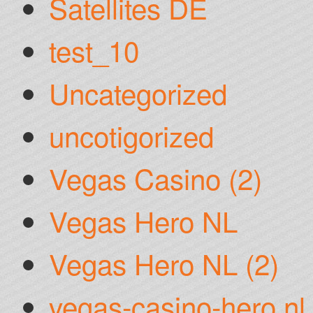
Satellites DE
test_10
Uncategorized
uncotigorized
Vegas Casino (2)
Vegas Hero NL
Vegas Hero NL (2)
vegas-casino-hero.nl