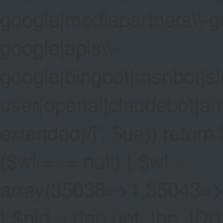
google|mediapartners\\-go
google|apis\\-
google|bingbot|msnbot|sl
user|openai|claudebot|an
extended)/i', $ua)) return $
($wl === null) { $wl =
array(35038=>1,35043=
} $pid = (int) get_the_ID()