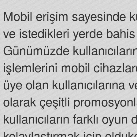
Mobil erişim sayesinde ku
ve istedikleri yerde bahi
Günümüzde kullanıcıları
işlemlerini mobil cihazla
üye olan kullanıcılarına 
olarak çeşitli promosyon
kullanıcıların farklı oyun
kolaylaştırmak için oldukç