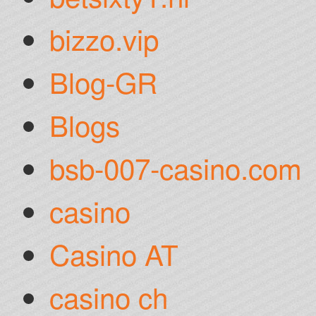
bizzo.vip
Blog-GR
Blogs
bsb-007-casino.com
casino
Casino AT
casino ch