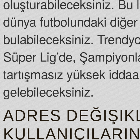
oluşturabileceksiniz. Bu l
older.
Gambling Rules An
dünya futbolundaki diğer 
bulabileceksiniz. Trendy
Süper Lig’de, Şampiyonla
tartışmasız yüksek iddaa
gelebileceksiniz.
ADRES DEĞIŞIK
KULLANICILARIN