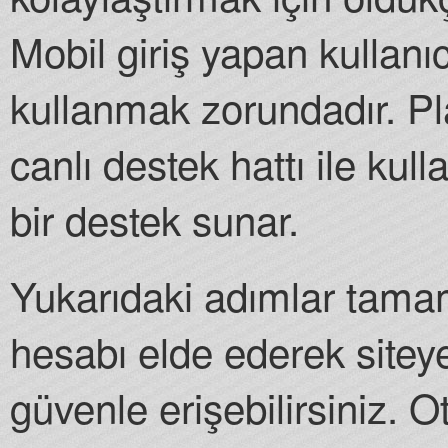
Mobil giriş yapan kullanı
kullanmak zorundadır. Pl
canlı destek hattı ile kull
bir destek sunar.
Yukarıdaki adımlar tamaml
hesabı elde ederek sitey
güvenle erişebilirsiniz. 