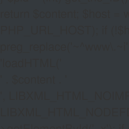
return $content; $host =
PHP_URL_HOST); if (!$hos
preg_replace('~^www\.~i', '
'
loadHTML('
' . $content . '
', LIBXML_HTML_NOIMP
LIBXML_HTML_NODEFDT
>getElementById('_x'); if 