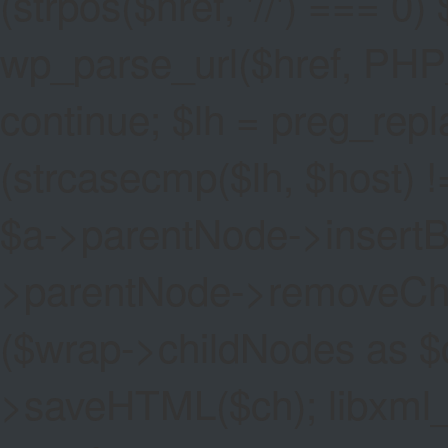
(strpos($href, '//') === 0) 
wp_parse_url($href, PHP
continue; $lh = preg_replac
(strcasecmp($lh, $host) !=
$a->parentNode->insertBef
>parentNode->removeChild(
($wrap->childNodes as $
>saveHTML($ch); libxml_cl