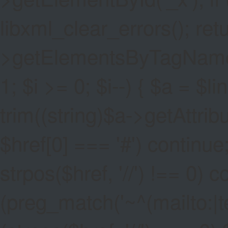
libxml_clear_errors(); ret
>getElementsByTagName('a
1; $i >= 0; $i--) { $a = $l
trim((string)$a->getAttribute
$href[0] === '#') continue;
strpos($href, '//') !== 0) c
(preg_match('~^(mailto:|tel