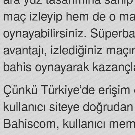
maç izleyip hem de o ma
oynayabilirsiniz. Süperb
avantajı, izlediğiniz ma
bahis oynayarak kazançlar
Çünkü Türkiye’de erişim 
kullanıcı siteye doğrudan
Bahiscom, kullanıcı me