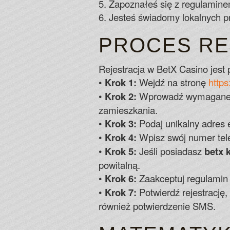
5. Zapoznałeś się z regulamine
6. Jesteś świadomy lokalnych 
PROCES RE
Rejestracja w BetX Casino jest
•
Krok 1:
Wejdź na stronę
https
•
Krok 2:
Wprowadź wymagane da
zamieszkania.
•
Krok 3:
Podaj unikalny adres e
•
Krok 4:
Wpisz swój numer tel
•
Krok 5:
Jeśli posiadasz
betx 
powitalną.
•
Krok 6:
Zaakceptuj regulamin i
•
Krok 7:
Potwierdź rejestrację
również potwierdzenie SMS.