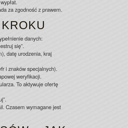
 wypłat.
iada za zgodność z prawem.
 KROKU
ypełnienie danych:
estruj się”.
 datę urodzenia, kraj
yfr i znaków specjalnych).
owej weryfikacji.
larza. To aktywuje ofertę
j”.
mail. Czasem wymagane jest