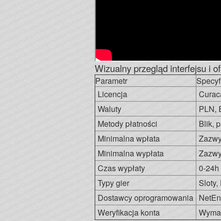
Wizualny przegląd interfejsu i o
Parametr
Specyf
Licencja
Curac
Waluty
PLN, 
Metody płatności
Blik, 
Minimalna wpłata
Zazwy
Minimalna wypłata
Zazwy
Czas wypłaty
0-24h 
Typy gier
Sloty,
Dostawcy oprogramowania
NetEnt
Weryfikacja konta
Wymag