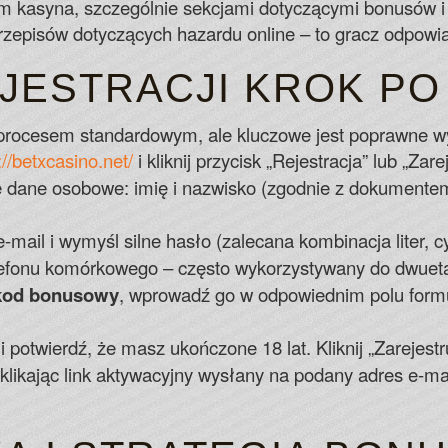
m kasyna, szczególnie sekcjami dotyczącymi bonusów i
przepisów dotyczących hazardu online – to gracz odpow
JESTRACJI KROK PO
 procesem standardowym, ale kluczowe jest poprawne w
://betxcasino.net/
i kliknij przycisk „Rejestracja” lub „Zarej
ne osobowe: imię i nazwisko (zgodnie z dokumentem),
-mail i wymyśl silne hasło (zalecana kombinacja liter, c
efonu komórkowego – często wykorzystywany do dwuetap
kod bonusowy
, wprowadź go w odpowiednim polu formu
 potwierdź, że masz ukończone 18 lat. Kliknij „Zarejestru
, klikając link aktywacyjny wysłany na podany adres e-