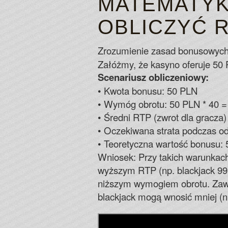
MATEMATYK
OBLICZYĆ 
Zrozumienie zasad bonusowych 
Załóżmy, że kasyno oferuje 50 
Scenariusz obliczeniowy:
• Kwota bonusu: 50 PLN
• Wymóg obrotu: 50 PLN * 40 
• Średni RTP (zwrot dla gracza)
• Oczekiwana strata podczas od
• Teoretyczna wartość bonusu:
Wniosek: Przy takich warunkach
wyższym RTP (np. blackjack 99.
niższym wymogiem obrotu. Zaws
blackjack mogą wnosić mniej (n