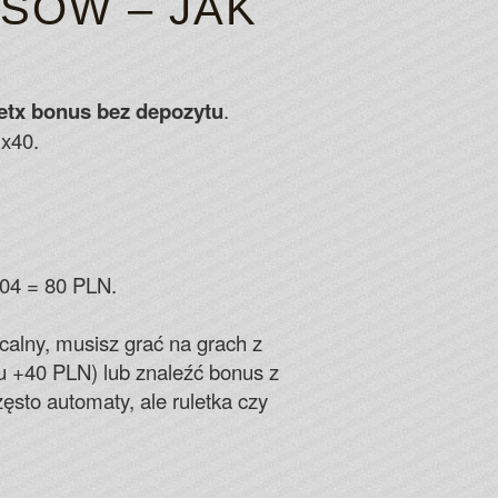
SÓW – JAK
etx bonus bez depozytu
.
 x40.
.04 = 80 PLN.
calny, musisz grać na grach z
u +40 PLN) lub znaleźć bonus z
to automaty, ale ruletka czy