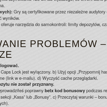
na.
wych):
Gry są certyfikowane przez niezależne audytory (
ć wyników.
oferuje narzędzia do samokontroli: limity depozytów, 
ANIE PROBLEMÓW –
ZE
alogować.
 Caps Lock jest wyłączony. b) Użyj opcji „Przypomnij ha
e (link w e-mailu). d) Wyczyść cache przeglądarki.
zytu nie został przyznany.
 wprowadziłeś poprawny
betx kod bonusowy
podczas rej
ekcji „Kasa” lub „Bonusy”. c) Przeczytaj warunki – bon
ych).