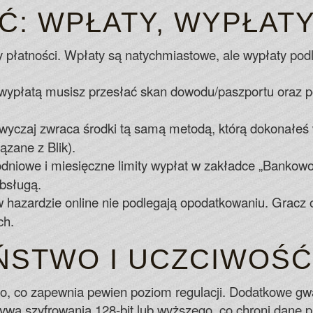
 WPŁATY, WYPŁATY 
 płatności. Wpłaty są natychmiastowe, ale wypłaty podl
wypłatą musisz przesłać skan dowodu/paszportu oraz po
yczaj zwraca środki tą samą metodą, którą dokonałeś w
zane z Blik).
dniowe i miesięczne limity wypłat w zakładce „Bankow
bsługą.
hazardzie online nie podlegają opodatkowaniu. Gracz
ch.
ŃSTWO I UCZCIWOŚĆ
ao, co zapewnia pewien poziom regulacji. Dodatkowe gw
ywa szyfrowania 128-bit lub wyższego, co chroni dane