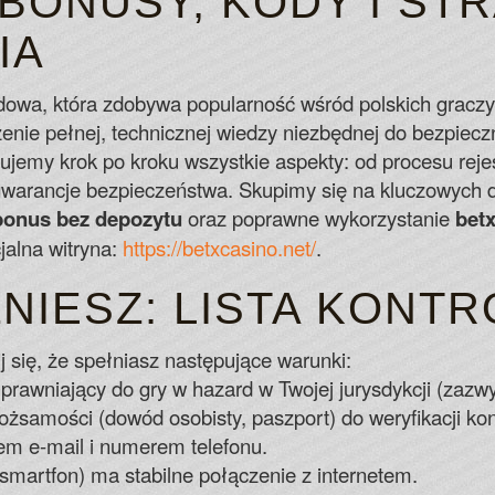
BONUSY, KODY I ST
Budapest Casino No Deposit Bonus Cod
Betti the Yetti is the wild symbol and ca
IA
Real Money Slots No Deposit
You can now find superb mobile casino a
dowa, która zdobywa popularność wśród polskich graczy.
Online Casino Gaming
enie pełnej, technicznej wiedzy niezbędnej do bezpiecz
zujemy krok po kroku wszystkie aspekty: od procesu reje
o gwarancje bezpieczeństwa. Skupimy się na kluczowych 
bonus bez depozytu
oraz poprawne wykorzystanie
bet
jalna witryna:
https://betxcasino.net/
.
NIESZ: LISTA KONT
 się, że spełniasz następujące warunki:
prawniający do gry w hazard w Twojej jurysdykcji (zazwy
żsamości (dowód osobisty, paszport) do weryfikacji kon
m e-mail i numerem telefonu.
smartfon) ma stabilne połączenie z internetem.