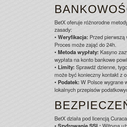
BANKOWOŚĆ:
BetX oferuje różnorodne metody
zasady:
•
Weryfikacja:
Przed pierwszą 
Proces może zająć do 24h.
•
Metoda wypłaty:
Kasyno zazw
wypłata na konto bankowe powią
•
Limity:
Sprawdź dzienne, tygo
może być konieczny kontakt z o
•
Podatek:
W Polsce wygrane w 
lokalnych przepisów podatkowy
BEZPIECZE
BetX działa pod licencją Curac
•
Szyfrowanie SSL:
Witryna uż