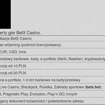
ferty gier BetX Casino.
ikacja BetX Casino
ao eGaming (podmiot licencjodawcy)
EUR, USD, inne
przelewy bankowe, karty, e-portfele (Skrill, Neteller), kryptowalut
czaj od 10 PLN
czaj od 20 PLN
na e-portfele, 1-3 dni bankowe na karty/przelewy
 Live Casino, Blackjack, Ruletka, Zakłady sportowe (
betx bet
)
, Pragmatic Play, Evolution, Play’n GO, innych
any dokument tożsamości i potwierdzenie adresu