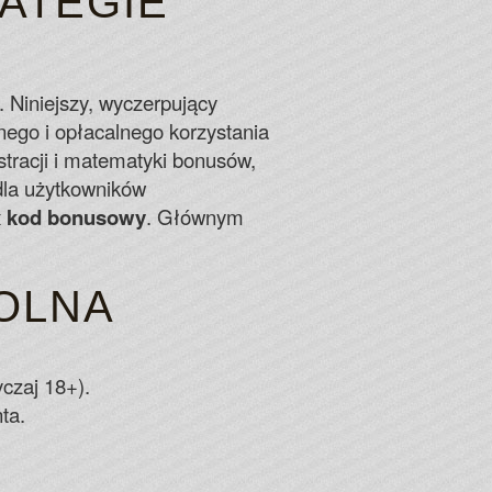
RATEGIE
es For Free Spins 2026
n replace other symbols to create winning paylines.
pps for download in the US.
 Niniejszy, wyczerpujący
nego i opłacalnego korzystania
stracji i matematyki bonusów,
dla użytkowników
x kod bonusowy
. Głównym
ROLNA
czaj 18+).
ta.