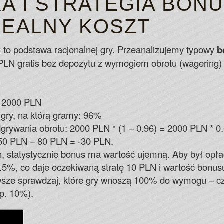
A I STRATEGIA BONU
REALNY KOSZT
to podstawa racjonalnej gry. Przeanalizujemy typowy
b
PLN gratis bez depozytu z wymogiem obrotu (wagering)
= 2000 PLN
 gry, na którą gramy: 96%
grywania obrotu: 2000 PLN * (1 – 0.96) = 2000 PLN * 0
 50 PLN – 80 PLN = -30 PLN.
, statystycznie bonus ma wartość ujemną. Aby był opła
5%, co daje oczekiwaną stratę 10 PLN i wartość bonus
ze sprawdzaj, które gry wnoszą 100% do wymogu – częs
p. 10%).