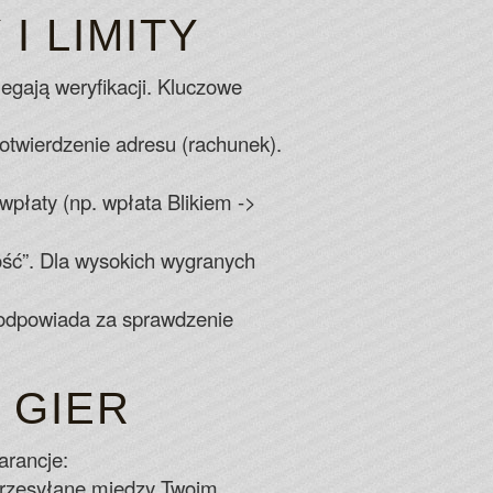
I LIMITY
egają weryfikacji. Kluczowe
twierdzenie adresu (rachunek).
płaty (np. wpłata Blikiem ->
ość”. Dla wysokich wygranych
 odpowiada za sprawdzenie
 GIER
arancje:
 przesyłane między Twoim