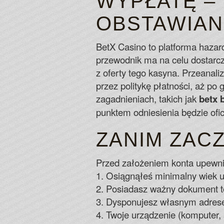
WYPŁATĘ – 
OBSTAWIAN
BetX Casino to platforma hazar
przewodnik ma na celu dostarcz
z oferty tego kasyna. Przeanali
przez politykę płatności, aż p
zagadnieniach, takich jak
betx 
punktem odniesienia będzie ofic
ZANIM ZACZ
Przed założeniem konta upewnij
1. Osiągnąłeś minimalny wiek u
2. Posiadasz ważny dokument to
3. Dysponujesz własnym adrese
4. Twoje urządzenie (komputer, 