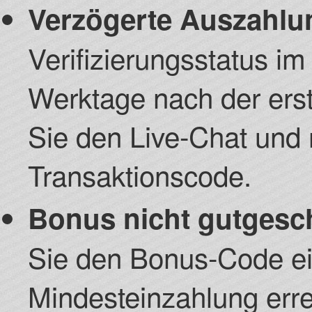
Verzögerte Auszahlu
Verifizierungsstatus i
Werktage nach der erst
Sie den Live-Chat und
Transaktionscode.
Bonus nicht gutgesc
Sie den Bonus-Code e
Mindesteinzahlung erre