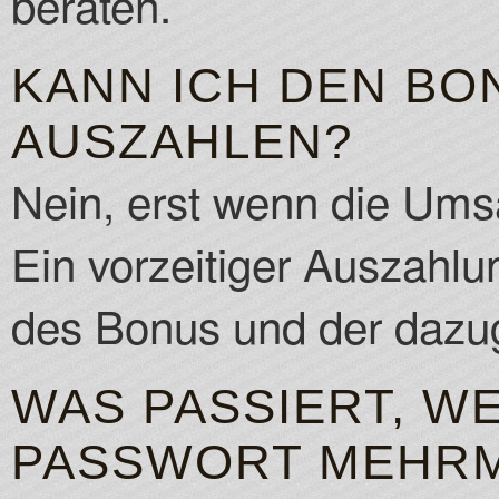
beraten.
KANN ICH DEN BO
AUSZAHLEN?
Nein, erst wenn die Umsa
Ein vorzeitiger Auszahlu
des Bonus und der dazu
WAS PASSIERT, W
PASSWORT MEHRM