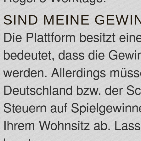
SIND MEINE GEWI
Die Plattform besitzt ei
bedeutet, dass die Gewin
werden. Allerdings müsse
Deutschland bzw. der Sc
Steuern auf Spielgewinn
Ihrem Wohnsitz ab. Lasse