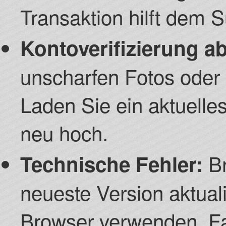
Transaktion hilft dem S
Kontoverifizierung a
unscharfen Fotos oder
Laden Sie ein aktuelle
neu hoch.
Br
Technische Fehler:
neueste Version aktual
Browser verwenden. Fall