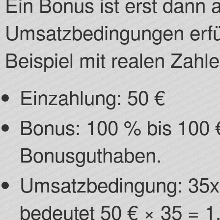
Ein Bonus ist erst dann 
Umsatzbedingungen erfüll
Beispiel mit realen Zahle
Einzahlung: 50 €
Bonus: 100 % bis 100 €
Bonusguthaben.
Umsatzbedingung: 35x 
bedeutet 50 € × 35 = 1