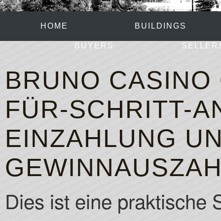
You can also use th
device.
HOME
BUILDINGS
Gowild Casino No 
BUYERS
SELLER
I play (on average)
availability).
BRUNO CASINO 
Use your bonus to p
HAWAIIAN
FÜR-SCHRITT-A
MACHINE
EINZAHLUNG U
Best Odds Craps I
Since I prefer live a
How Was Gambling
GEWINNAUSZA
As mentioned above,
either fun without r
Dies ist eine praktische S
Surf Team Bonus an
Best Way To Play 