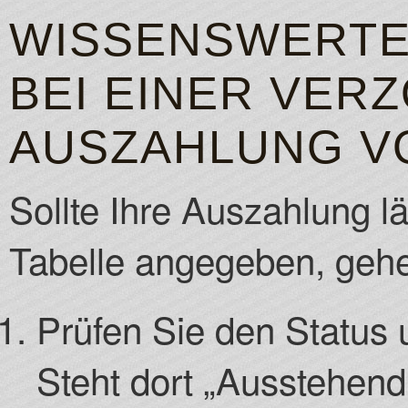
WISSENSWERTES
BEI EINER VER
AUSZAHLUNG V
Sollte Ihre Auszahlung l
Tabelle angegeben, gehen
Prüfen Sie den Status u
Steht dort „Ausstehend“