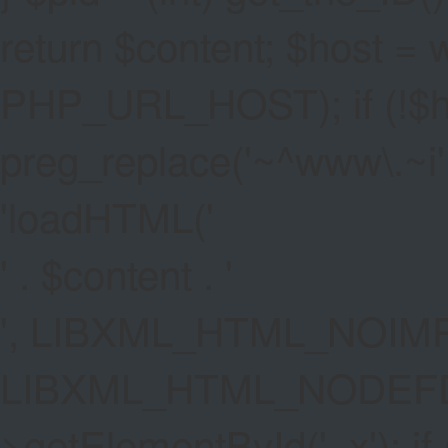
return $content; $host =
PHP_URL_HOST); if (!$hos
preg_replace('~^www\.~i', '
'
loadHTML('
' . $content . '
', LIBXML_HTML_NOIMP
LIBXML_HTML_NODEFDT
>getElementById('_x'); if 