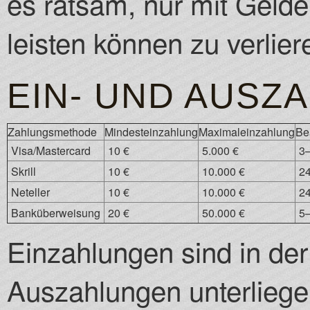
es ratsam, nur mit Gelder
leisten können zu verlier
EIN- UND AUSZ
Zahlungsmethode
Mindesteinzahlung
Maximaleinzahlung
Be
Visa/Mastercard
10 €
5.000 €
3
Skrill
10 €
10.000 €
2
Neteller
10 €
10.000 €
2
Banküberweisung
20 €
50.000 €
5
Einzahlungen sind in der
Auszahlungen unterliegen