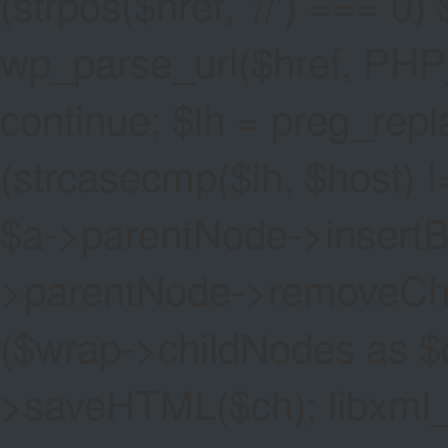
(strpos($href, '//') === 0) 
wp_parse_url($href, PHP
continue; $lh = preg_replac
(strcasecmp($lh, $host) !=
$a->parentNode->insertBef
>parentNode->removeChild(
($wrap->childNodes as $
>saveHTML($ch); libxml_cl