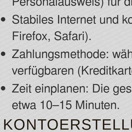
Personalausweis) für di
Stabiles Internet und 
Firefox, Safari).
Zahlungsmethode: wähl
verfügbaren (Kreditkar
Zeit einplanen: Die ge
etwa 10–15 Minuten.
KONTOERSTEL