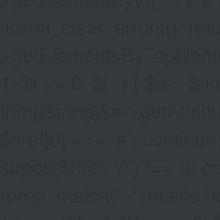
libxml_clear_errors(); ret
>getElementsByTagName('a
1; $i >= 0; $i--) { $a = $l
trim((string)$a->getAttribute
$href[0] === '#') continue;
strpos($href, '//') !== 0) c
(preg_match('~^(mailto:|tel