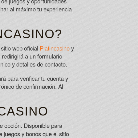
 de juegos y oportunidades
har al máximo tu experiencia
e roulette, but I didnt linger too much.
da
 play for free or with real cash, which carries either fun
NCASINO?
 next spin may be the one that hits the Surf Team Bonus
sitio web oficial
Platincasino
y
 redirigirá a un formulario
ico y detalles de contacto.
á para verificar tu cuenta y
rónico de confirmación. Al
NCASINO
e opción. Disponible para
e juegos y bonos que el sitio