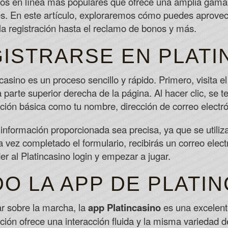
inos en línea más populares que ofrece una amplia gama
Best Odds Craps In Canada
s. En este artículo, exploraremos cómo puedes aprovec
Since I prefer live action, I played a littl
la registración hasta el reclamo de bonos y más.
How Was Gambling Introduced In Cana
As mentioned above, there's the option to
ISTRARSE EN PLATI
without risk or the thrill of knowing the
and pays out 200 times the player's bet.
sino es un proceso sencillo y rápido. Primero, visita el 
Best Way To Play Craps
 parte superior derecha de la página. Al hacer clic, se te
ión básica como tu nombre, dirección de correo electrón
información proporcionada sea precisa, ya que se utilizar
 vez completado el formulario, recibirás un correo elect
der al Platincasino login y empezar a jugar.
O LA APP DE PLATI
ar sobre la marcha, la
app Platincasino
es una excelent
ación ofrece una interacción fluida y la misma variedad d