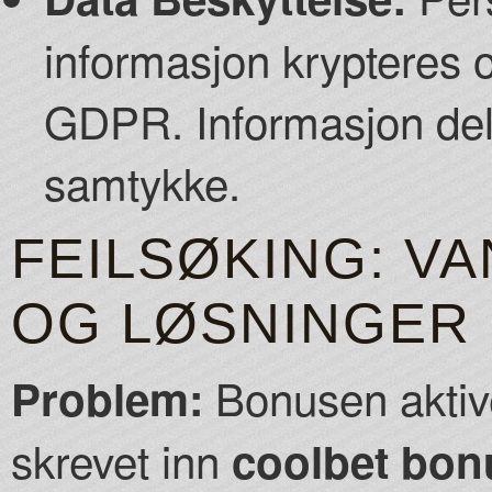
informasjon krypteres 
GDPR. Informasjon dele
samtykke.
FEILSØKING: V
OG LØSNINGER
Bonusen aktiver
Problem:
skrevet inn
coolbet bon