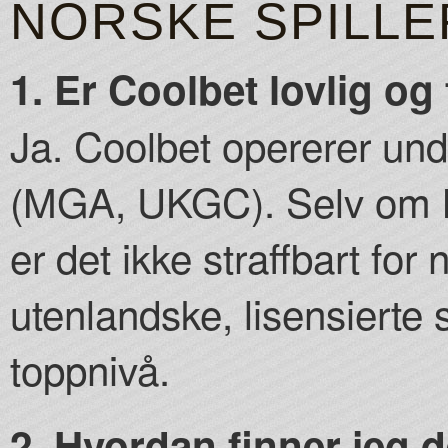
NORSKE SPILLE
1. Er Coolbet lovlig og
Ja. Coolbet opererer und
(MGA, UKGC). Selv om N
er det ikke straffbart for
utenlandske, lisensierte 
toppnivå.
2. Hvordan finner jeg 