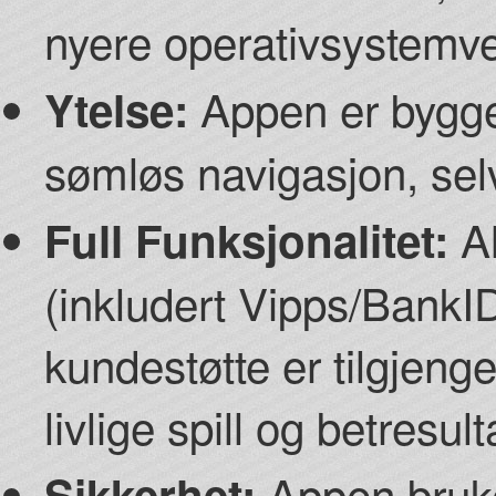
nyere operativsystemve
Appen er bygget 
Ytelse:
sømløs navigasjon, sel
Al
Full Funksjonalitet:
(inkludert Vipps/BankID)
kundestøtte er tilgjenge
livlige spill og betresul
Appen bruk
Sikkerhet: