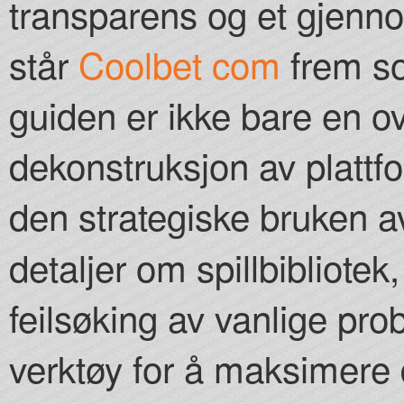
transparens og et gjenno
står
Coolbet com
frem so
guiden er ikke bare en o
dekonstruksjon av plattfo
den strategiske bruken 
detaljer om spillbibliotek
feilsøking av vanlige pro
verktøy for å maksimere 