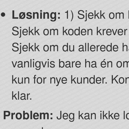
1) Sjekk om 
Løsning:
Sjekk om koden krever
Sjekk om du allerede h
vanligvis bare ha én o
kun for nye kunder. Ko
klar.
Jeg kan ikke lo
Problem: