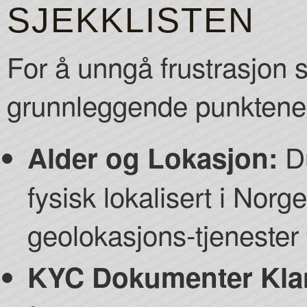
SJEKKLISTEN
For å unngå frustrasjon 
grunnleggende punktene
Du
Alder og Lokasjon:
fysisk lokalisert i Norg
geolokasjons-tjenester 
KYC Dokumenter Kla