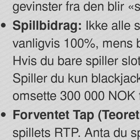
gevinster fra den blir «
Ikke alle sp
Spillbidrag:
vanligvis 100%, mens b
Hvis du bare spiller slo
Spiller du kun blackja
omsette 300 000 NOK fo
Forventet Tap (Teoret
spillets RTP. Anta du 