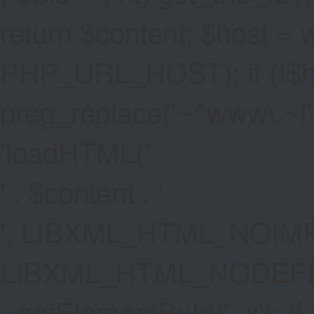
return $content; $host =
PHP_URL_HOST); if (!$hos
preg_replace('~^www\.~i', '
'
loadHTML('
' . $content . '
', LIBXML_HTML_NOIMP
LIBXML_HTML_NODEFDT
>getElementById('_x'); if 