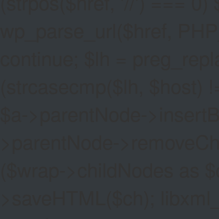
(strpos($href, '//') === 0) 
wp_parse_url($href, PHP
continue; $lh = preg_replac
(strcasecmp($lh, $host) !=
$a->parentNode->insertBef
>parentNode->removeChild(
($wrap->childNodes as $
>saveHTML($ch); libxml_cl