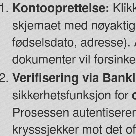
Klikk
Kontooprettelse:
skjemaet med nøyaktig
fødselsdato, adresse). A
dokumenter vil forsink
Verifisering via Ban
sikkerhetsfunksjon for
Prosessen autentiserer 
krysssjekker mot det off