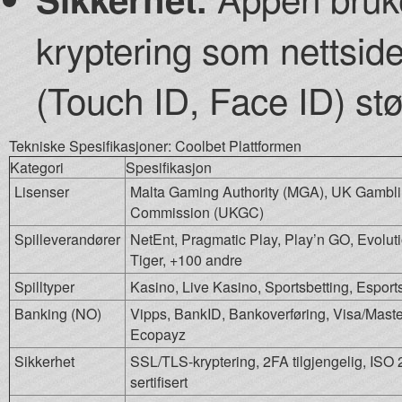
kryptering som nettsid
(Touch ID, Face ID) støt
Tekniske Spesifikasjoner: Coolbet Plattformen
Kategori
Spesifikasjon
Lisenser
Malta Gaming Authority (MGA), UK Gambl
Commission (UKGC)
Spilleverandører
NetEnt, Pragmatic Play, Play’n GO, Evolut
Tiger, +100 andre
Spilltyper
Kasino, Live Kasino, Sportsbetting, Esport
Banking (NO)
Vipps, BankID, Bankoverføring, Visa/Maste
Ecopayz
Sikkerhet
SSL/TLS-kryptering, 2FA tilgjengelig, ISO
sertifisert