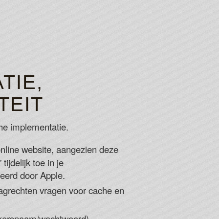
TIE,
TEIT
che implementatie.
nline website, aangezien deze
jdelijk toe in je
leerd door Apple.
slagrechten vragen voor cache en
ruikersnaam/wachtwoord).