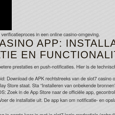
n verificatieproces in een online casino-omgeving.
ASINO APP: INSTALLA
TIE EN FUNCTIONALI
betere prestaties en push-notificaties. Hier is de technis
d: Download de APK rechtstreeks van de slot7 casino o
ay Store staat. Sta “Installeren van onbekende bronnen” ti
OS: Zoek in de App Store naar de officiële app, gecontro
oer de installatie uit. De app kan om notificatie- en op
g in eerste keer in met je slot7 login credentials (geb