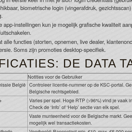
hikbaar, biometrische login (vingerafdruk, gezichtsscan) 
g.
e app-instellingen kun je mogelijk grafische kwaliteit a
/uitschakelen.
 alle functies (storten, opnemen, live dealer, klantenon
ersie. Soms zijn promoties desktop-specifiek.
ICATIES: DE DATA T
Notities voor de Gebruiker
ssie België
Controleer licentie-nummer op de KSC-portal. Gel
Belgische rechtsgebied.
+
Varies per spel. Hoge RTP (>96%) vind je vaak in
Check de ‘Info’ of ‘Help’ sectie van elk spel.
Vaste munteenheid voor de Belgische markt. Gee
mogelijk wel transactiekosten.
ethode
Voorbeeld: Bancontact min. €10, max. €5.000 per 