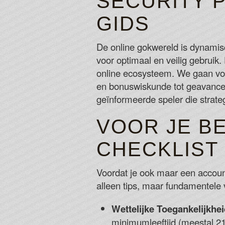
SECURITY P
GIDS
De online gokwereld is dynamis
voor optimaal en veilig gebruik.
online ecosysteem. We gaan voor
en bonuswiskunde tot geavanceer
geïnformeerde speler die strate
VOOR JE BE
CHECKLIST
Voordat je ook maar een account 
alleen tips, maar fundamentele
Wettelijke Toegankelijkhei
minimumleeftijd (meestal 21