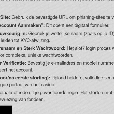
Site:
Gebruik de bevestigde URL om phishing-sites te v
 “Account Aanmaken”:
Dit opent een digitaal formulier.
uwkeurig in:
Gebruik je wettelijke naam (zoals op je I
leiden tot KYC-afwijzing.
ersnaam en Sterk Wachtwoord:
Het slot7 login proces 
r complexe, unieke wachtwoorden.
Verificatie:
Bevestig je e-mailadres en mobiel nummer 
eert het account.
oor/na eerste storting):
Upload heldere, volledige scan
gde portaal van het casino.
taalmethode uit je geverifieerde regio. Het storten met
evriezing van fondsen.