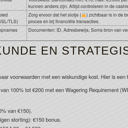
kunnen anders zijn. Altijd controleren in de cashie
pted
Zorg ervoor dat het slotje (
) zichtbaar is in de 
SSL/TLS)
proces en bij financiële transacties.
r opnames
Documenten: ID, Adresbewijs, Soms bron van ver
UNDE EN STRATEGI
, maar voorwaarden met een wiskundige kost. Hier is een
an 100% tot €200 met een Wagering Requirement (WR)
0% van €150).
eigen storting): €150 bonus.