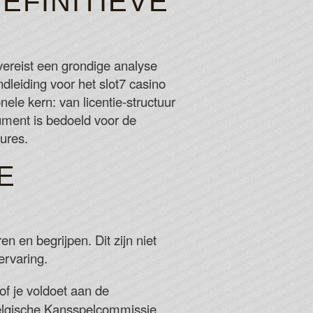
EFINITIEVE
sortment of bet levels ranging from 0.15 to 60.
ereist een grondige analyse
imes your total bet.
dleiding voor het slot7 casino
or Free Spins 2026
ele kern: van licentie-structuur
ument is bedoeld voor de
ures.
E
n en begrijpen. Dit zijn niet
ervaring.
of je voldoet aan de
 Belgische Kansspelcommissie