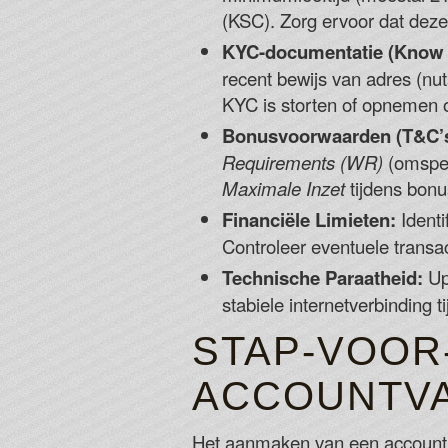
(KSC). Zorg ervoor dat deze l
KYC-documentatie (Know 
recent bewijs van adres (nu
KYC is storten of opnemen 
Bonusvoorwaarden (T&C’s
Requirements (WR)
(omspee
Maximale Inzet
tijdens bonu
Financiële Limieten:
Ident
Controleer eventuele transa
Technische Paraatheid:
Upd
stabiele internetverbinding t
STAP-VOOR
ACCOUNTVA
Het aanmaken van een account is 