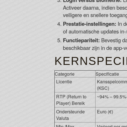
Activeer daarna, indien besc
veiligere en snellere toegan
Prestatie-instellingen:
In d
of automatische updates in-
Functiepariteit:
Bevestig dat
beschikbaar zijn in de app-v
KERNSPECIF
Categorie
Specificatie
Licentie
Kansspelcommi
(KSC)
RTP (Return to
~94% – 99.5%
Player) Bereik
Ondersteunde
Euro (€)
Valuta
Min./Max.
Varieert per m