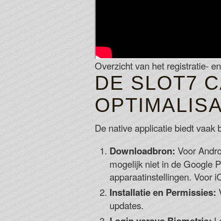
Overzicht van het registratie- e
DE SLOT7 C
OPTIMALISA
De native applicatie biedt vaak 
Downloadbron:
Voor Androi
mogelijk niet in de Google Pl
apparaatinstellingen. Voor i
Installatie en Permissies:
V
updates.
Login versus Biometrie:
Lo