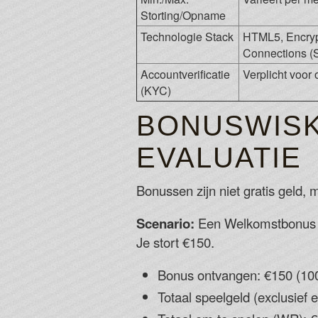
Storting/Opname
Technologie Stack
HTML5, Encry
Connections (
Accountverificatie
Verplicht voo
(KYC)
BONUSWISK
EVALUATIE
Bonussen zijn niet gratis geld
Scenario:
Een Welkomstbonus v
Je stort €150.
Bonus ontvangen: €150 (10
Totaal speelgeld (exclusief 