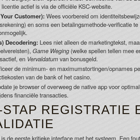
icentie actief is via de officiële KSC-website.
Your Customer):
Wees voorbereid om identiteitsbewijze
tsrekening) en soms een betalingsmethode-verificatie te
onmogelijk.
) Decodering:
Lees niet alleen de marketingtekst, maa
lvereisten),
Game Weging
(welke spellen tellen mee e
sactief, en
Vervaldatum
van bonusgeld.
ificeer de minimum- en maximumstortingen/opnames per
ctiekosten van de bank of het casino.
ate je browser of overweeg de native app voor optimale
ijdens financiële transacties.
-STAP REGISTRATIE 
LIDATIE
de eerste kritieke interface met het systeem. Een fout h