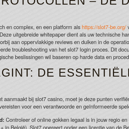
ROTOCOLLEN – DE D
New Sites Casino
The bitcoin slot can be played with an as
Bet365 Craps Layout Canada
ch en complex, en een platform als
https://slot7-be.org/
v
Here you have the potential to win 1010 t
 Deze uitgebreide whitepaper dient als uw technische han
Cool Casino No Deposit Bonus Codes F
bij aan oppervlakkige reviews en duiken in de operation
de troubleshooting van het slot7 login proces. Dit doc
gische beslissingen wil baseren op harde data en proced
GINT: DE ESSENTIËL
aanmaakt bij slot7 casino, moet je deze punten verifiëre
 vereisten voor een verantwoorde en geïnformeerde spel
d:
Controleer of online gokken legaal is in jouw regio en 
+ in België). Slot7 opereert onder een licentie van de