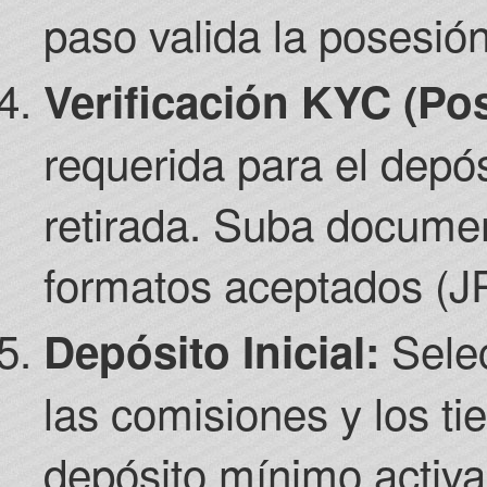
paso valida la posesión
Verificación KYC (Pos
requerida para el depós
retirada. Suba documen
formatos aceptados (
Selec
Depósito Inicial:
las comisiones y los t
depósito mínimo activa