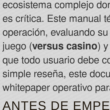
ecosistema complejo don
casino, state to sta
Online Casino Mo
es crítica. Este manual
operación, evaluando su i
juego (
) 
versus casino
que todo usuario debe c
simple reseña, este doc
whitepaper operativo pa
ANTES DE EMPE