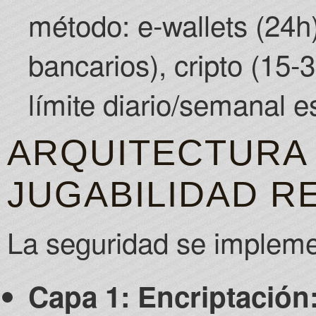
método: e-wallets (24h)
bancarios), cripto (15-
límite diario/semanal es
ARQUITECTURA 
JUGABILIDAD 
La seguridad se impleme
Capa 1: Encriptación