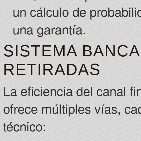
un cálculo de probabili
una garantía.
SISTEMA BANCA
RETIRADAS
La eficiencia del canal fi
ofrece múltiples vías, ca
técnico: