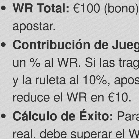
€100 (bono)
WR Total:
apostar.
Contribución de Jue
un % al WR. Si las tra
y la ruleta al 10%, apo
reduce el WR en €10.
Para
Cálculo de Éxito:
real, debe superar el 