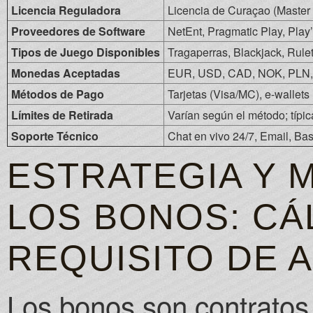
Licencia Reguladora
Licencia de Curaçao (Master
Proveedores de Software
NetEnt, Pragmatic Play, Play
Tipos de Juego Disponibles
Tragaperras, Blackjack, Rul
Monedas Aceptadas
EUR, USD, CAD, NOK, PLN, R
Métodos de Pago
Tarjetas (Visa/MC), e-wallets (
Límites de Retirada
Varían según el método; típi
Soporte Técnico
Chat en vivo 24/7, Email, B
ESTRATEGIA Y 
LOS BONOS: CÁ
REQUISITO DE 
Los bonos son contratos