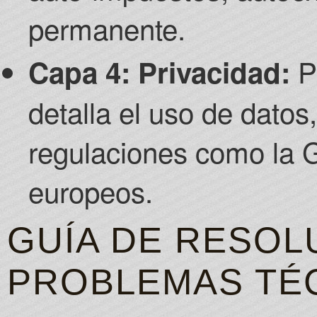
permanente.
Po
Capa 4: Privacidad:
detalla el uso de dato
regulaciones como la 
europeos.
GUÍA DE RESOL
PROBLEMAS TÉ