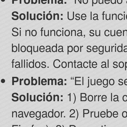
Use la funci
Solución:
Si no funciona, su cue
bloqueada por seguridad
fallidos. Contacte al so
“El juego s
Problema:
1) Borre la 
Solución:
navegador. 2) Pruebe 