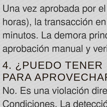
Una vez aprobada por el
horas), la transacción e
minutos. La demora princ
aprobación manual y veri
4. ¿PUEDO TENER
PARA APROVECHA
No. Es una violación dir
Condiciones. La detección