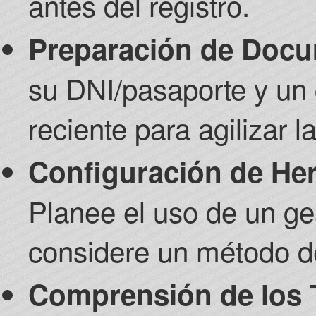
antes del registro.
Preparación de Docu
su DNI/pasaporte y un
reciente para agilizar l
Configuración de He
Planee el uso de un ge
considere un método d
Comprensión de los 