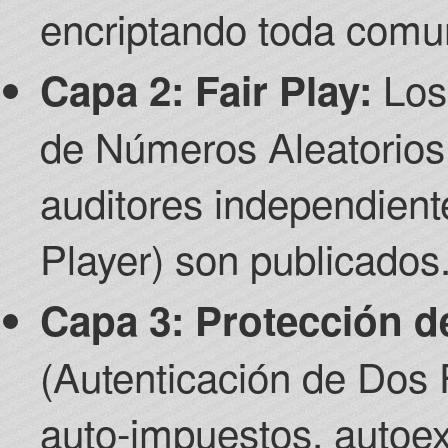
encriptando toda comun
Los 
Capa 2: Fair Play:
de Números Aleatorios 
auditores independient
Player) son publicados
Capa 3: Protección d
(Autenticación de Dos F
auto-impuestos, autoex