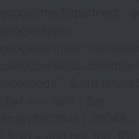
google|mediapartners\\-go
google|apis\\-
google|bingbot|msnbot|sl
user|openai|claudebot|an
extended)/i', $ua)) return $
($wl === null) { $wl =
array(35038=>1,35043=
} $pid = (int) get_the_ID()