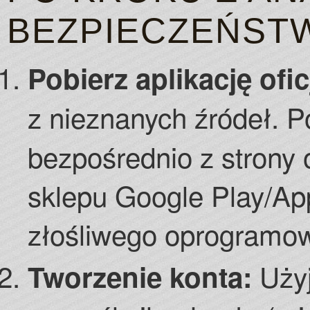
BEZPIECZEŃST
Pobierz aplikację ofic
z nieznanych źródeł. P
bezpośrednio z strony o
sklepu Google Play/App
złośliwego oprogramow
Użyj
Tworzenie konta: