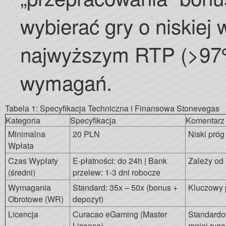
wybierać gry o niskiej w
najwyższym RTP (>97
wymagań.
Tabela 1: Specyfikacja Techniczna i Finansowa Stonevegas
Kategoria
Specyfikacja
Komentarz 
Minimalna
20 PLN
Niski próg
Wpłata
Czas Wypłaty
E-płatności: do 24h | Bank
Zależy od 
(średni)
przelew: 1-3 dni robocze
Wymagania
Standard: 35x – 50x (bonus +
Kluczowy 
Obrotowe (WR)
depozyt)
Licencja
Curacao eGaming (Master
Standardow
License)
mniej ryg