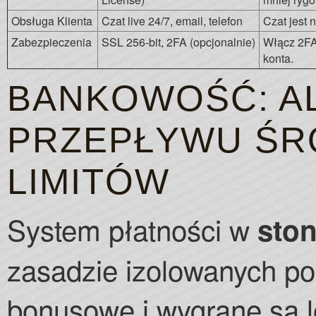
Obsługa Klienta
Czat live 24/7, email, telefon
Czat jest 
Zabezpieczenia
SSL 256-bit, 2FA (opcjonalnie)
Włącz 2FA
konta.
BANKOWOŚĆ: A
PRZEPŁYWU ŚRO
LIMITÓW
System płatności w
sto
zasadzie izolowanych por
bonusowe i wygrane są l