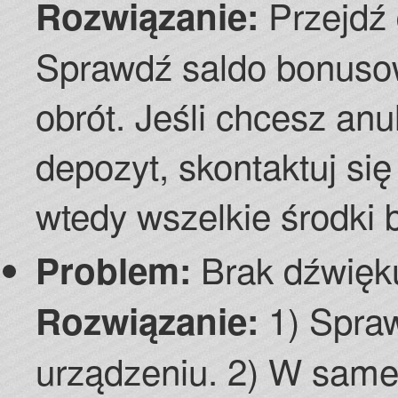
Przejdź 
Rozwiązanie:
Sprawdź saldo bonuso
obrót. Jeśli chcesz an
depozyt, skontaktuj się
wtedy wszelkie środki 
Brak dźwięku
Problem:
1) Spraw
Rozwiązanie:
urządzeniu. 2) W same