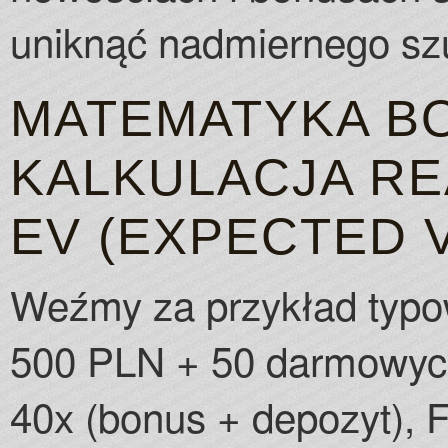
uniknąć nadmiernego sz
MATEMATYKA B
KALKULACJA RE
EV (EXPECTED 
Weźmy za przykład typo
500 PLN + 50 darmowych
40x (bonus + depozyt),