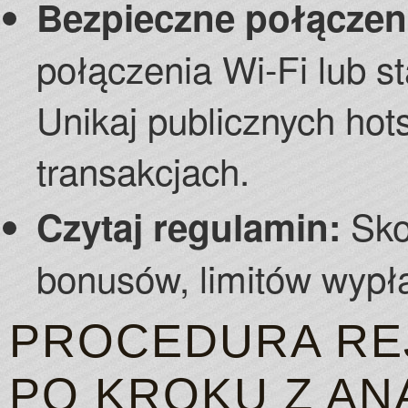
Bezpieczne połączen
połączenia Wi-Fi lub st
Unikaj publicznych hot
transakcjach.
Skon
Czytaj regulamin:
bonusów, limitów wypła
PROCEDURA REJ
PO KROKU Z AN