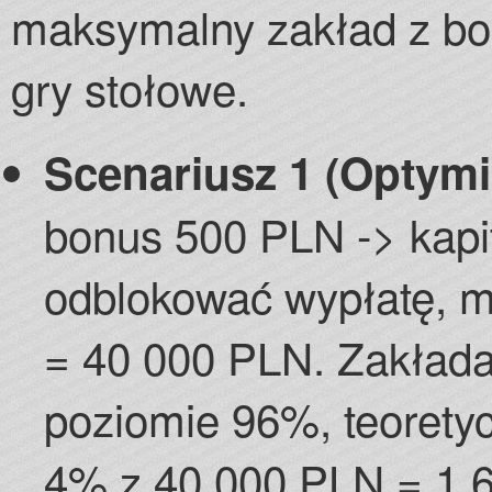
maksymalny zakład z b
gry stołowe.
Scenariusz 1 (Optymi
bonus 500 PLN -> kapi
odblokować wypłatę, m
= 40 000 PLN. Zakłada
poziomie 96%, teoretyc
4% z 40 000 PLN = 1 