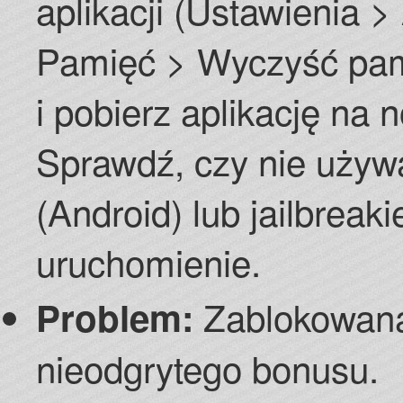
aplikacji (Ustawienia 
Pamięć > Wyczyść pami
i pobierz aplikację na 
Sprawdź, czy nie używ
(Android) lub jailbrea
uruchomienie.
Zablokowana
Problem:
nieodgrytego bonusu.