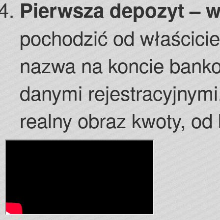
Pierwsza depozyt – 
pochodzić od właściciel
nazwa na koncie bank
danymi rejestracyjnym
realny obraz kwoty, od 