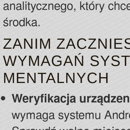
analitycznego, który ch
środka.
ZANIM ZACZNIE
WYMAGAŃ SYST
MENTALNYCH
Weryfikacja urządzen
wymaga systemu Androi