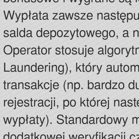
Wypłata zawsze następuj
salda depozytowego, a 
Operator stosuje algory
Laundering), który autom
transakcje (np. bardzo d
rejestracji, po której n
wypłaty). Standardowy m
dodatkowej weryfikacji 