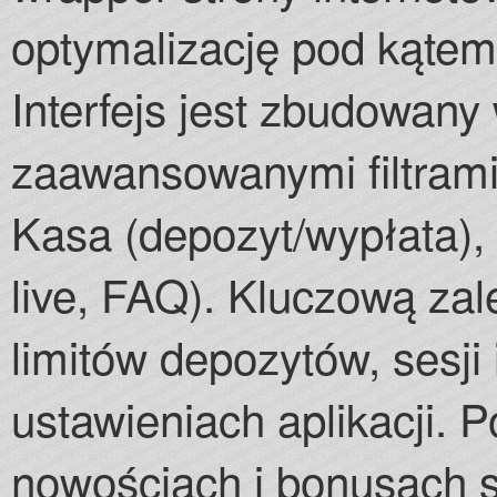
optymalizację pod kątem 
Interfejs jest zbudowany 
zaawansowanymi filtrami
Kasa (depozyt/wypłata),
live, FAQ). Kluczową zal
limitów depozytów, sesji 
ustawieniach aplikacji.
nowościach i bonusach s