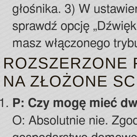
głośnika. 3) W ustawie
sprawdź opcję „Dźwięki 
masz włączonego trybu
ROZSZERZONE 
NA ZŁOŻONE S
P: Czy mogę mieć dw
O: Absolutnie nie. Zgo
gospodarstwo domowe/