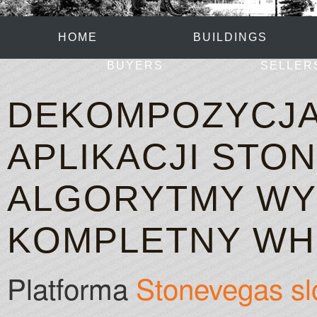
Heaven Casino No 
Thats exactly the 
HOME
BUILDINGS
promotions.
BUYERS
SELLER
Online Gambling F
Then, enter in each
DEKOMPOZYCJA 
To win a prize, col
RECOMME
APLIKACJI STO
Name Of Casino I
ALGORYTMY WY
That is why it is e
choosing an online
Blackjack Free On
KOMPLETNY WH
You can be the best
play youre A-game 2
Platforma
Stonevegas sl
Best New Slot Sit