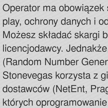
Operator ma obowiązek s
play, ochrony danych i 
Możesz składać skargi 
licencjodawcy. Jednakż
(Random Number Genera
Stonevegas korzysta z g
dostawców (NetEnt, Prag
których oprogramowanie