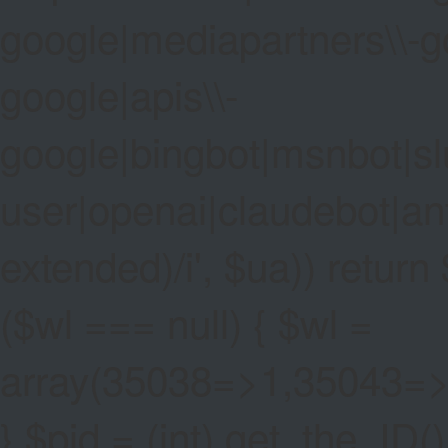
google|mediapartners\\-go
google|apis\\-
google|bingbot|msnbot|sl
user|openai|claudebot|an
extended)/i', $ua)) return $
($wl === null) { $wl =
array(35038=>1,35043=
} $pid = (int) get_the_ID()