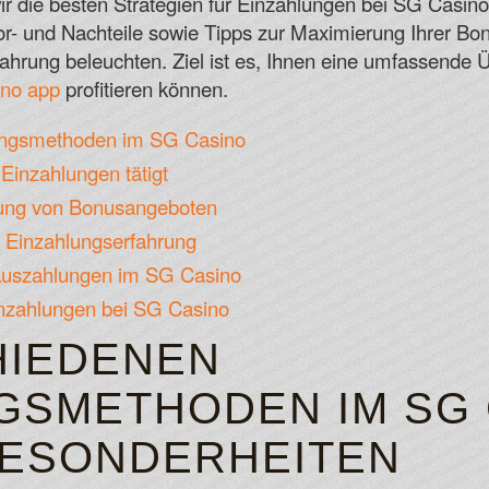
Roobet Casino No Deposit Bonus Codes
wir die besten Strategien für Einzahlungen bei SG Casin
To get them, you need to have three or 
r- und Nachteile sowie Tipps zur Maximierung Ihrer Bo
Spin For Cash
ahrung beleuchten. Ziel ist es, Ihnen eine umfassende Ü
ino app
profitieren können.
ungsmethoden im SG Casino
Einzahlungen tätigt
zung von Bonusangeboten
r Einzahlungserfahrung
 Auszahlungen im SG Casino
inzahlungen bei SG Casino
HIEDENEN
GSMETHODEN IM SG
BESONDERHEITEN