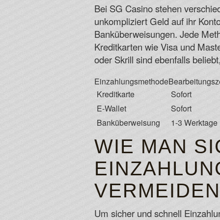
Bei SG Casino stehen verschied
unkompliziert Geld auf ihr Kont
Banküberweisungen. Jede Method
Kreditkarten wie Visa und Maste
oder Skrill sind ebenfalls belie
Einzahlungsmethode
Bearbeitungsze
Kreditkarte
Sofort
E-Wallet
Sofort
Banküberweisung
1-3 Werktage
WIE MAN S
EINZAHLUN
VERMEIDE
Um sicher und schnell Einzahlun