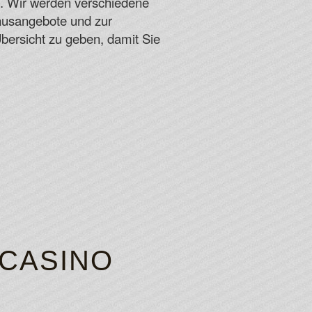
 For Free Spins 2026
o. Wir werden verschiedene
more scatters on your screen.
nusangebote und zur
bersicht zu geben, damit Sie
 CASINO