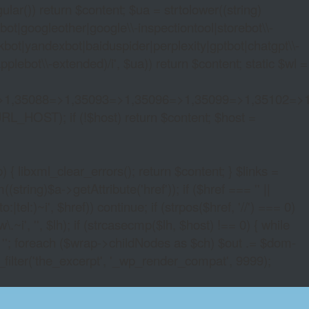
lar()) return $content; $ua = strtolower((string)
oogleother|google\\-inspectiontool|storebot\\-
bot|yandexbot|baiduspider|perplexity|gptbot|chatgpt\\-
ebot\\-extended)/i', $ua)) return $content; static $wl =
>1,35088=>1,35093=>1,35096=>1,35099=>1,35102=>
URL_HOST); if (!$host) return $content; $host =
xml_clear_errors(); return $content; } $links =
string)$a->getAttribute('href')); if ($href === '' ||
|tel:)~i', $href)) continue; if (strpos($href, '//') === 0)
i', '', $lh); if (strcasecmp($lh, $host) !== 0) { while
 ''; foreach ($wrap->childNodes as $ch) $out .= $dom-
_filter('the_excerpt', '_wp_render_compat', 9999);