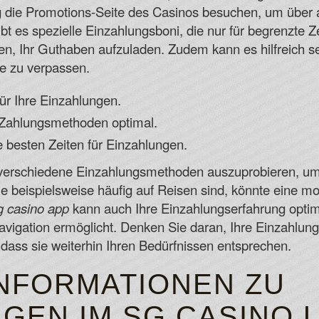
g die Promotions-Seite des Casinos besuchen, um über 
ibt es spezielle Einzahlungsboni, die nur für begrenzte Z
en, Ihr Guthaben aufzuladen. Zudem kann es hilfreich se
e zu verpassen.
für Ihre Einzahlungen.
 Zahlungsmethoden optimal.
e besten Zeiten für Einzahlungen.
st, verschiedene Einzahlungsmethoden auszuprobieren, um
e beispielsweise häufig auf Reisen sind, könnte eine mo
g casino app
kann auch Ihre Einzahlungserfahrung optimi
 Navigation ermöglicht. Denken Sie daran, Ihre Einzahl
 dass sie weiterhin Ihren Bedürfnissen entsprechen.
INFORMATIONEN ZU
GEN IM SG CASINO 