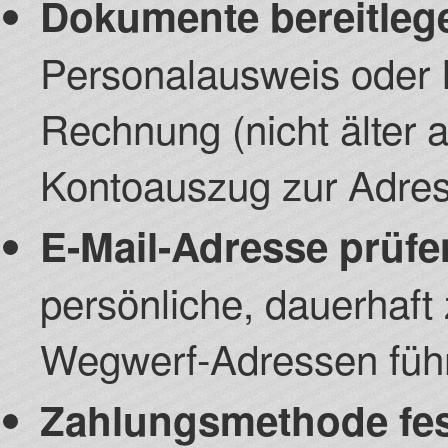
Dokumente bereitleg
Personalausweis oder 
Rechnung (nicht älter 
Kontoauszug zur Adress
E-Mail-Adresse prüfe
persönliche, dauerhaft
Wegwerf-Adressen füh
Zahlungsmethode fes