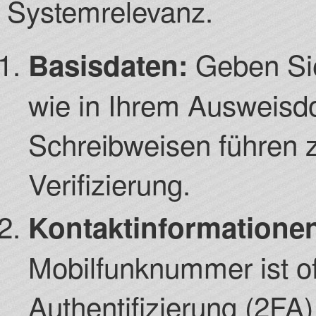
Systemrelevanz.
Geben Sie
Basisdaten:
wie in Ihrem Ausweisd
Schreibweisen führen 
Verifizierung.
Kontaktinformatione
Mobilfunknummer ist oft
Authentifizierung (2FA)