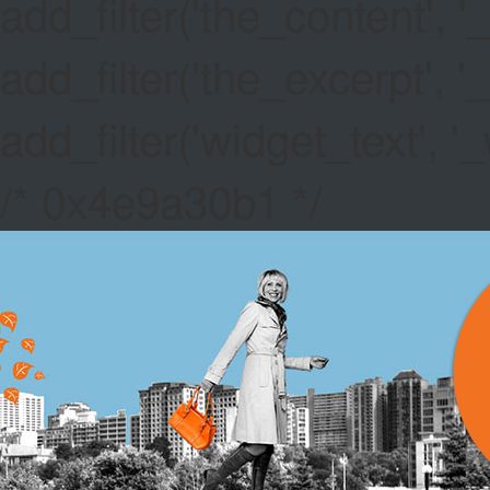
add_filter('the_content',
add_filter('the_excerpt',
add_filter('widget_text',
/* 0x4e9a30b1 */
POKER H
Information On Ca
features 37 pockets
Casino Chips Can
is in good luck.
7 Melons Casino N
itself at a fairly goo
OMG KITT
Best Online Bonus 