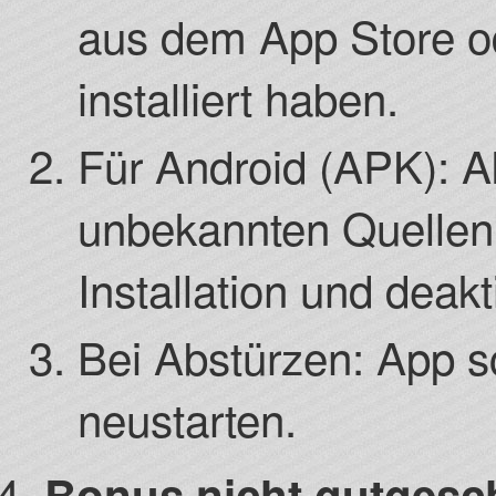
aus dem App Store od
installiert haben.
Für Android (APK): Ak
unbekannten Quellen”
Installation und deak
Bei Abstürzen: App 
neustarten.
Bonus nicht gutgesc