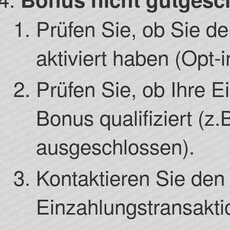
Prüfen Sie, ob Sie d
aktiviert haben (Opt-i
Prüfen Sie, ob Ihre 
Bonus qualifiziert (z.B
ausgeschlossen).
Kontaktieren Sie den 
Einzahlungstransakti