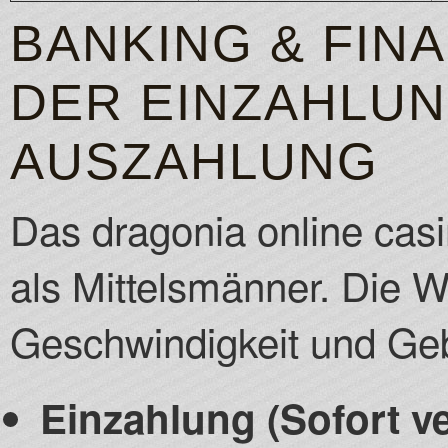
BANKING & FIN
DER EINZAHLUN
AUSZAHLUNG
Das dragonia online cas
als Mittelsmänner. Die W
Geschwindigkeit und Ge
Einzahlung (Sofort v