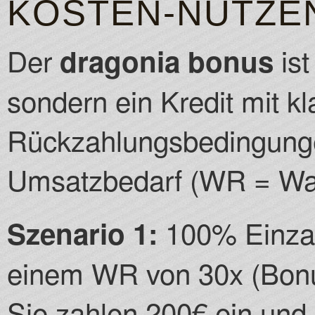
KOSTEN-NUTZE
Der
ist
dragonia bonus
sondern ein Kredit mit kl
Rückzahlungsbedingungen
Umsatzbedarf (WR = Wa
100% Einzah
Szenario 1:
einem WR von 30x (Bonu
Sie zahlen 200€ ein und