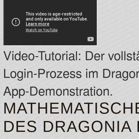
Video-Tutorial: Der volls
Login-Prozess im Dragon
App-Demonstration.
MATHEMATISCH
DES DRAGONIA 