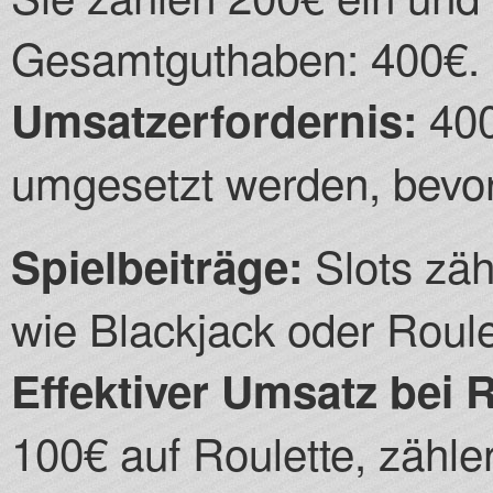
Gesamtguthaben: 400€.
400
Umsatzerfordernis:
umgesetzt werden, bevor
Slots zäh
Spielbeiträge:
wie Blackjack oder Roule
Effektiver Umsatz bei R
100€ auf Roulette, zähle