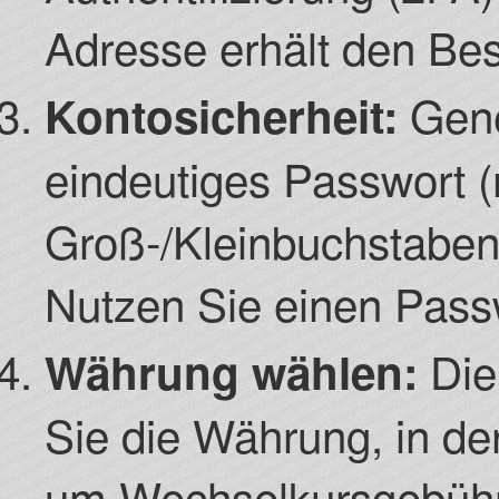
Adresse erhält den Bes
Gener
Kontosicherheit:
eindeutiges Passwort (
Groß-/Kleinbuchstaben
Nutzen Sie einen Pass
Die
Währung wählen:
Sie die Währung, in de
um Wechselkursgebühr