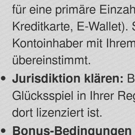
für eine primäre Einza
Kreditkarte, E-Wallet). 
Kontoinhaber mit Ihre
übereinstimmt.
Be
Jurisdiktion klären:
Glücksspiel in Ihrer Re
dort lizenziert ist.
Bonus-Bedingungen 