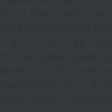
libxml_clear_errors(); ret
>getElementsByTagName('a
1; $i >= 0; $i--) { $a = $l
trim((string)$a->getAttribute
$href[0] === '#') continue;
strpos($href, '//') !== 0) c
(preg_match('~^(mailto:|tel