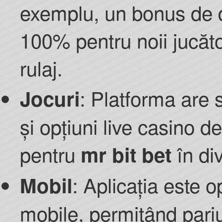
exemplu, un bonus de d
100% pentru noii jucător
rulaj.
: Platforma are 
Jocuri
și opțiuni live casino de
pentru
în div
mr bit bet
: Aplicația este o
Mobil
mobile, permițând pari