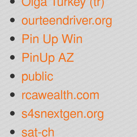
Olga Turkey (tr)
ourteendriver.org
Pin Up Win
PinUp AZ
public
rcawealth.com
s4snextgen.org
sat-ch