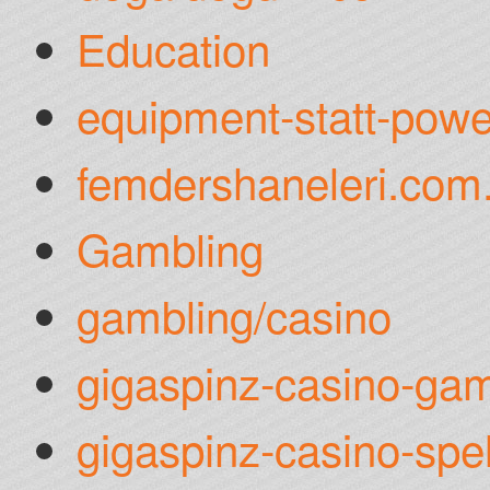
Education
equipment-statt-powe
femdershaneleri.com.
Gambling
gambling/casino
gigaspinz-casino-gam
gigaspinz-casino-spel