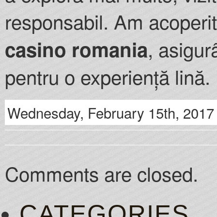
responsabil. Am acoperi
, asigur
casino romania
pentru o experiență lină.
Wednesday, February 15th, 2017 
Comments are closed.
CATEGORIES