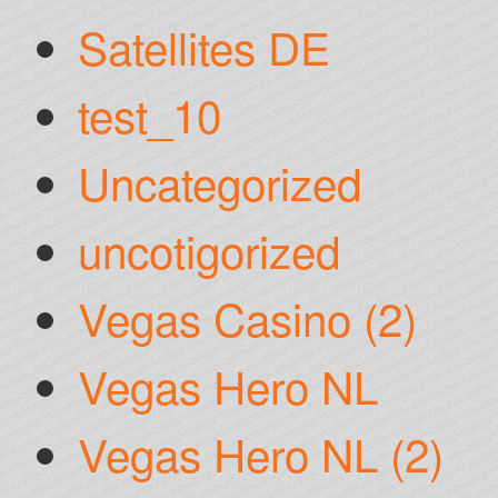
Satellites DE
test_10
Uncategorized
uncotigorized
Vegas Casino (2)
Vegas Hero NL
Vegas Hero NL (2)