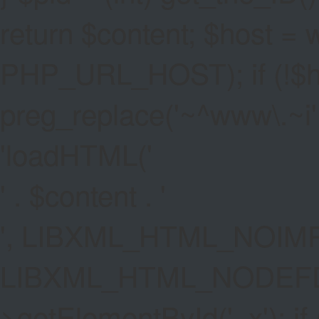
return $content; $host =
PHP_URL_HOST); if (!$hos
preg_replace('~^www\.~i', '
'
loadHTML('
' . $content . '
', LIBXML_HTML_NOIMP
LIBXML_HTML_NODEFDT
>getElementById('_x'); if 