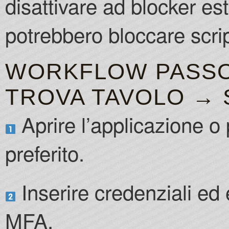
disattivare ad blocker e
potrebbero bloccare scrip
WORKFLOW PASSO‑
TROVA TAVOLO → 
Aprire l’applicazione o
preferito.
Inserire credenziali e
MFA.