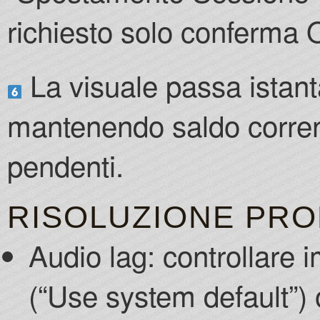
richiesto solo conferma 
La visuale passa ista
mantenendo saldo corre
pendenti.
RISOLUZIONE PRO
Audio lag: controllare 
(“Use system default”) 