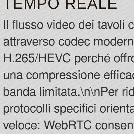
TEMPO REALE
Il flusso video dei tavoli
attraverso codec modern
H.265/HEVC perché offro
una compressione efficace
banda limitata.\n\nPer ri
protocolli specifici orien
veloce: WebRTC consent