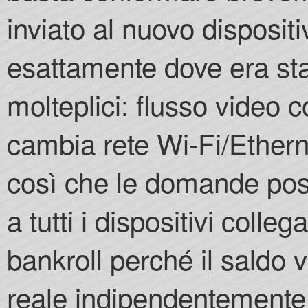
inviato al nuovo dispositi
esattamente dove era sta
molteplici: flusso video
cambia rete Wi‑Fi/Etherne
così che le domande post
a tutti i dispositivi coll
bankroll perché il saldo 
reale indipendentemente 