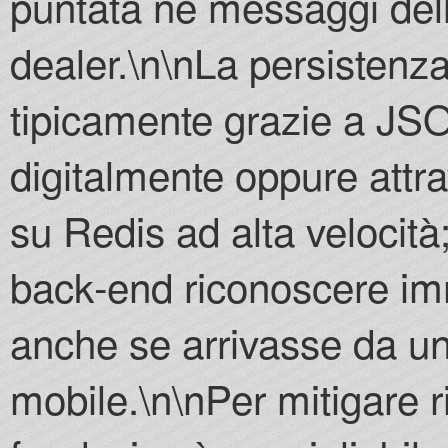
puntata né messaggi della
dealer.\n\nLa persistenz
tipicamente grazie a JS
digitalmente oppure attra
su Redis ad alta velocit
back‑end riconoscere i
anche se arrivasse da un 
mobile.\n\nPer mitigare r