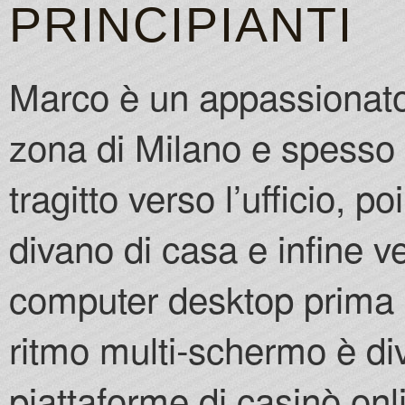
PRINCIPIANTI
Marco è un appassionato 
zona di Milano e spesso s
tragitto verso l’ufficio, p
divano di casa e infine ver
computer desktop prima 
ritmo multi‑schermo è di
piattaforme di casinò onl