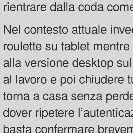
rientrare dalla coda come
Nel contesto attuale inv
roulette su tablet mentre
alla versione desktop sul
al lavoro e poi chiudere 
torna a casa senza perder
dover ripetere l’autentic
basta confermare brevem