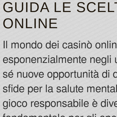
Grand Mondial Ca
GUIDA LE SCEL
While there may no
that this provider 
ONLINE
Whats The Legal 
Il mondo dei casinò onlin
esponenzialmente negli u
sé nuove opportunità di
sfide per la salute mental
gioco responsabile è dive
fondamentale per gli ope