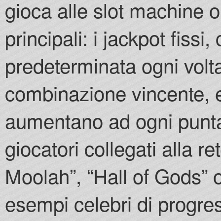
gioca alle slot machine o
principali: i jackpot fissi
predeterminata ogni volta 
combinazione vincente, e
aumentano ad ogni puntata
giocatori collegati alla r
Moolah”, “Hall of Gods” 
esempi celebri di progres