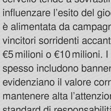
influenzare l’esito del g
è alimentata da campag
vincitori sorridenti acca
€5 milioni o €10 milioni.
spesso includono banner 
evidenziano il valore cor
mantenere alta l’attenzi
standard di responsabilità