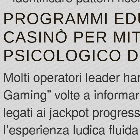
PROGRAMMI EDU
CASINÒ PER MIT
PSICOLOGICO D
Molti operatori leader han
Gaming” volte a informare 
legati ai jackpot progres
l’esperienza ludica fluida