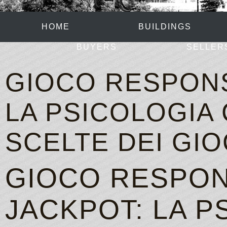
LAST EMP
Keno Game Onlin
HOME
BUILDINGS
Lippy Bingo is coin
BUYERS
SELLER
and Eye Motion pok
and Sherlock A Sc
GIOCO RESPONS
Online Casino No 
When you make your
look for possible u
LA PSICOLOGIA 
story.
The Jokerizer Pokie
SCELTE DEI GI
MOUT AI
GIOCO RESPON
Free Bingo Online
Since there isn't 
JACKPOT: LA P
of the supported m
offers.