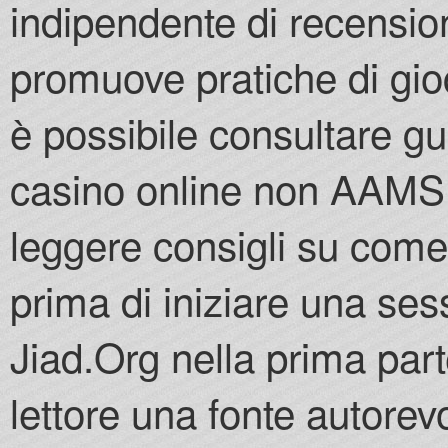
indipendente di recensio
promuove pratiche di gioc
è possibile consultare gui
casino online non AAMS, 
leggere consigli su come 
prima di iniziare una se
Jiad.Org nella prima parte
lettore una fonte autore