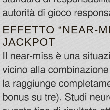
autorità di gioco respons
EFFETTO “NEAR‑MI
JACKPOT
Il near‑miss è una situazi
vicino alla combinazione
la raggiunge completame
bonus su tre). Studi neur
questo tipo di risultato att