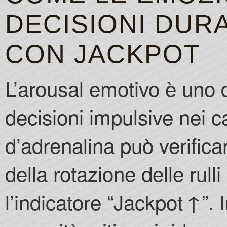
DECISIONI DUR
CON JACKPOT
L’arousal emotivo è uno de
decisioni impulsive nei c
d’adrenalina può verifica
della rotazione delle rul
l’indicatore “Jackpot ↑”. 