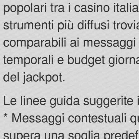
popolari tra i casino ital
strumenti più diffusi tro
comparabili ai messaggi 
temporali e budget giornal
del jackpot.
Le linee guida suggerite 
* Messaggi contestuali qu
supera una soglia predef