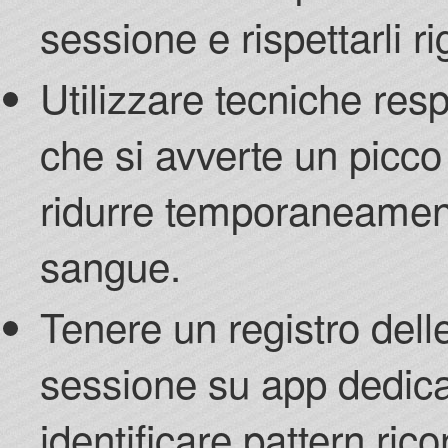
sessione e rispettarli 
Utilizzare tecniche resp
che si avverte un picco
ridurre temporaneamente 
sangue.
Tenere un registro del
sessione su app dedicat
identificare pattern ricor