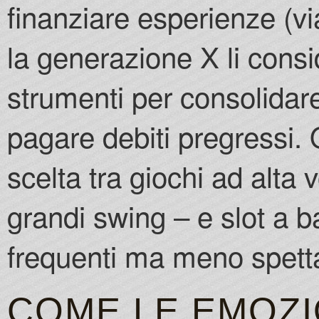
finanziare esperienze (vi
la generazione X li cons
strumenti per consolidare
pagare debiti pregressi. Q
scelta tra giochi ad alta v
grandi swing – e slot a b
frequenti ma meno spetta
COME LE EMOZI