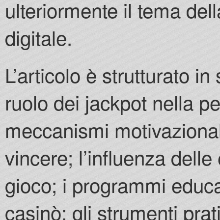
ulteriormente il tema del
digitale.
L’articolo è strutturato in
ruolo dei jackpot nella pe
meccanismi motivazionali
vincere; l’influenza delle
gioco; i programmi educa
casinò; gli strumenti prat