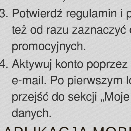
Potwierdź regulamin i 
też od razu zaznaczyć 
promocyjnych.
Aktywuj konto poprzez
e-mail. Po pierwszym l
przejść do sekcji „Moje
danych.