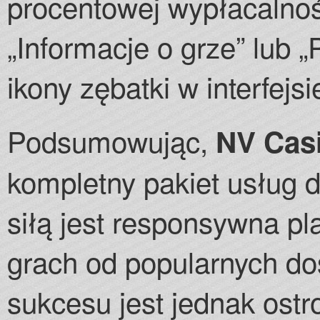
procentowej wypłacalnoś
„Informacje o grze” lub „
ikony zębatki w interfejsi
Podsumowując,
NV Cas
kompletny pakiet usług d
siłą jest responsywna pl
grach od popularnych d
sukcesu jest jednak ost