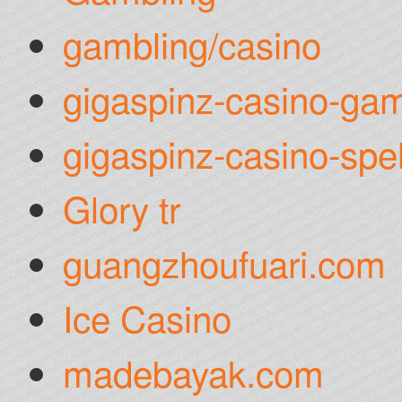
gambling/casino
gigaspinz-casino-gam
gigaspinz-casino-spel
Glory tr
guangzhoufuari.com
Ice Casino
madebayak.com