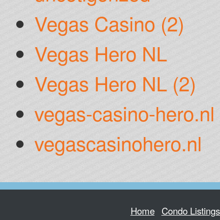
Vegas Casino (2)
Vegas Hero NL
Vegas Hero NL (2)
vegas-casino-hero.nl
vegascasinohero.nl
Home
Condo Listing