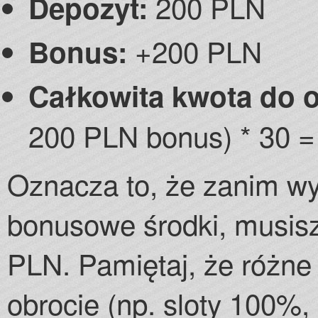
200 PLN
Depozyt:
+200 PLN
Bonus:
Całkowita kwota do o
200 PLN bonus) * 30 =
Oznacza to, że zanim w
bonusowe środki, musisz
PLN. Pamiętaj, że różne
obrocie (np. sloty 100%, 