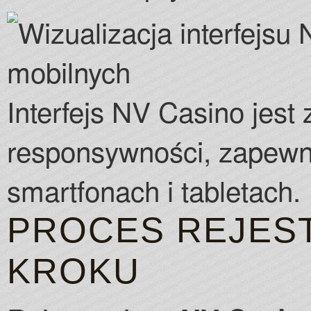
Interfejs NV Casino jes
responsywności, zapewni
smartfonach i tabletach.
PROCES REJEST
KROKU