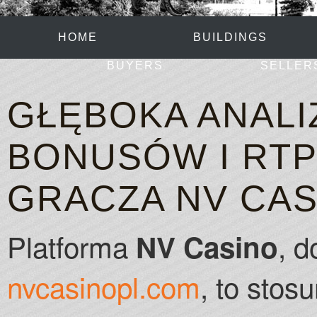
50
Gambling Law Onl
HOME
BUILDINGS
Mega casino game d
BUYERS
SELLER
Megaways mechanic
Jiliasia Casino No
GŁĘBOKA ANALI
Online gambling is l
They are the manife
BONUSÓW I RTP
SLOT MAC
GRACZA NV CAS
10 Free Spins No 
Its important to ke
pressure to make th
Platforma
, 
NV Casino
How To Win At A S
One of the best thi
nvcasinopl.com
, to sto
Slot Games Onlin