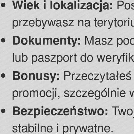
Pos
Wiek i lokalizacja:
przebywasz na terytori
Masz pod
Dokumenty:
lub paszport do weryfi
Przeczytałeś 
Bonusy:
promocji, szczególnie 
Twoj
Bezpieczeństwo:
stabilne i prywatne.