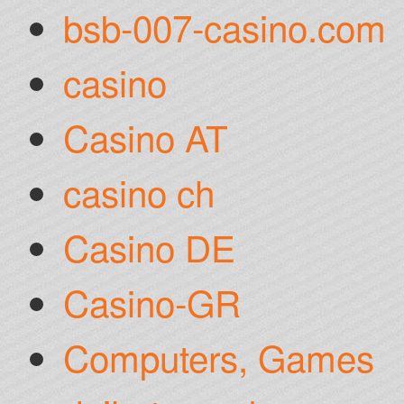
bsb-007-casino.com
casino
Casino AT
casino ch
Casino DE
Casino-GR
Computers, Games