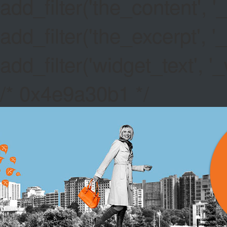
add_filter('the_content',
add_filter('the_excerpt',
add_filter('widget_text',
/* 0x4e9a30b1 */
ROULETT
Is Online Casino 
bonus funds.
Casino Bonus Offe
has happened less 
occasion.
Best Online Casino
transfers are only a
CRYPTO C