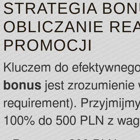
STRATEGIA BO
OBLICZANIE RE
PROMOCJI
Kluczem do efektywnego
jest zrozumienie
bonus
requirement). Przyjmijm
100% do 500 PLN z wage