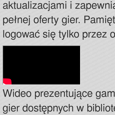
aktualizacjami i zapewn
pełnej oferty gier. Pamię
logować się tylko przez 
Wideo prezentujące gam
gier dostępnych w biblio