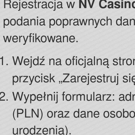
Rejestracja w
NV Casin
podania poprawnych dany
weryfikowane.
Wejdź na oficjalną str
przycisk „Zarejestruj si
Wypełnij formularz: adr
(PLN) oraz dane osobo
urodzenia).