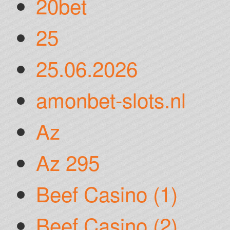
20bet
25
25.06.2026
amonbet-slots.nl
Az
Az 295
Beef Casino (1)
Beef Casino (2)