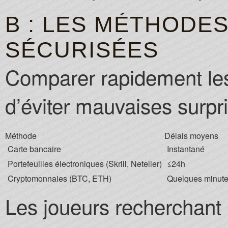
B : LES MÉTHODE
SÉCURISÉES
Comparer rapidement les
d’éviter mauvaises surpris
Méthode
Délais moyens
Carte bancaire
Instantané
Portefeuilles électroniques (Skrill, Neteller)
≤24h
Cryptomonnaies (BTC, ETH)
Quelques minut
Les joueurs recherchant r