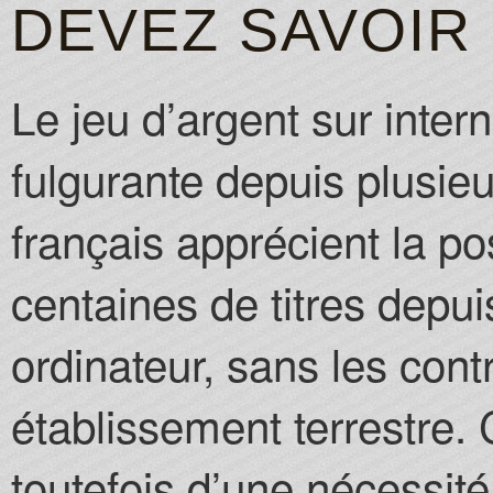
DEVEZ SAVOIR
Le jeu d’argent sur inter
fulgurante depuis plusie
français apprécient la po
centaines de titres depu
ordinateur, sans les con
établissement terrestre
toutefois d’une nécessité