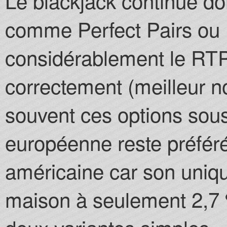
Le blackjack continue do
comme Perfect Pairs ou
considérablement le RTP 
correctement (meilleur n
souvent ces options sous
européenne reste préféré
américaine car son uniqu
maison à seulement 2,7 