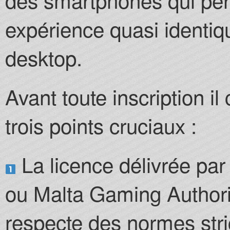
expérience quasi identiq
desktop.
Avant toute inscription il 
trois points cruciaux :
La licence délivrée par
ou Malta Gaming Authorit
respecte des normes stric