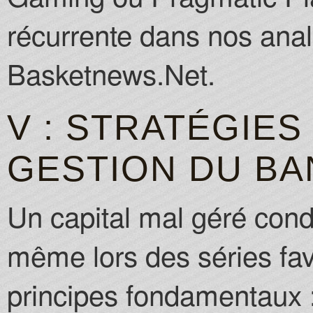
récurrente dans nos anal
Basketnews.Net.
V : STRATÉGIE
GESTION DU B
Un capital mal géré cond
même lors des séries fav
principes fondamentaux 