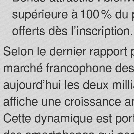
supérieure à 100 % du p
offerts dès l’inscription.
Selon le dernier rapport
marché francophone des
aujourd’hui les deux mill
affiche une croissance 
Cette dynamique est por
des smartphones qui pe