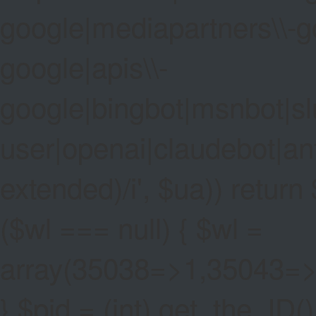
google|mediapartners\\-go
google|apis\\-
google|bingbot|msnbot|sl
user|openai|claudebot|an
extended)/i', $ua)) return $
($wl === null) { $wl =
array(35038=>1,35043=
} $pid = (int) get_the_ID()