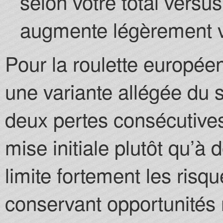
selon votre total versus
augmente légèrement v
Pour la roulette europé
une variante allégée du
deux pertes consécutives
mise initiale plutôt qu’à
limite fortement les risqu
conservant opportunités