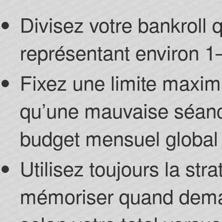
Divisez votre bankroll 
représentant environ 1–
Fixez une limite maxim
qu’une mauvaise séan
budget mensuel global 
Utilisez toujours la st
mémoriser quand dema