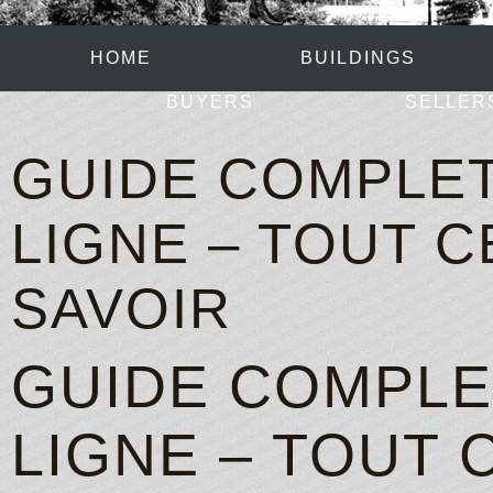
speaks volumes of
Free Bets With Dep
HOME
BUILDINGS
Several more marke
BUYERS
SELLER
York, Indiana, Mis
In fact, the develo
GUIDE COMPLET
SECOND 
GAMES
LIGNE – TOUT 
Stream Casino No 
SAVOIR
Royal Vegas also ha
games, keno, and di
Casinos Canada On
GUIDE COMPLE
Landing on 3, 4, 5 
9, 12 and 15 free s
LIGNE – TOUT 
Canada Player Cas