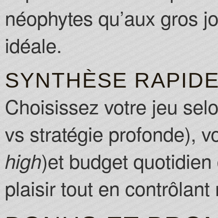
néophytes qu’aux gros jo
idéale.​
SYNTHÈSE RAPID
Choisissez votre jeu selo
vs stratégie profonde), vol
high
)​et budget quotidien
plaisir tout en contrôlant