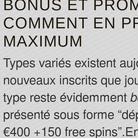
BONUS ET PROM
COMMENT EN P
MAXIMUM
Types variés existent auj
nouveaux inscrits que jo
type reste évidemment
b
présenté sous forme “dé
€400 +150 free spins”.E