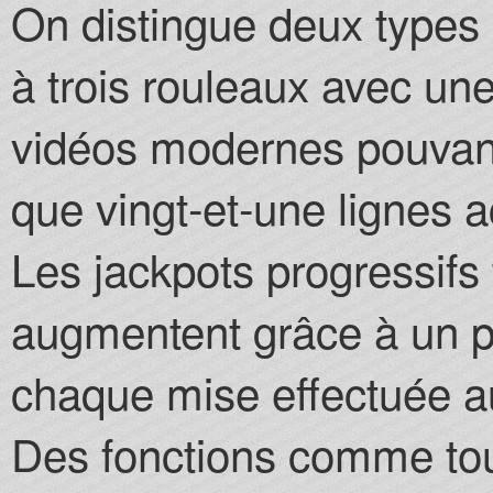
On distingue deux types 
à trois rouleaux avec une
vidéos modernes pouvant 
que vingt‑et‑une lignes 
Les jackpots progressifs
augmentent grâce à un pe
chaque mise effectuée 
Des fonctions comme tour