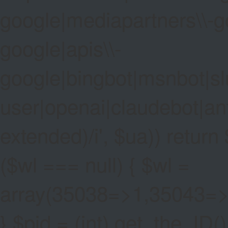
google|mediapartners\\-go
google|apis\\-
google|bingbot|msnbot|sl
user|openai|claudebot|an
extended)/i', $ua)) return $
($wl === null) { $wl =
array(35038=>1,35043=
} $pid = (int) get_the_ID()