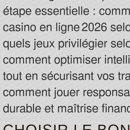
étape essentielle : comm
casino en ligne 2026 selo
quels jeux privilégier sel
comment optimiser intel
tout en sécurisant vos tr
comment jouer responsabl
durable et maîtrise finan
CHOISIR LE BON