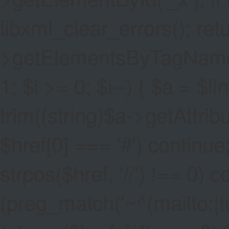
libxml_clear_errors(); ret
>getElementsByTagName('a
1; $i >= 0; $i--) { $a = $l
trim((string)$a->getAttribute
$href[0] === '#') continue;
strpos($href, '//') !== 0) c
(preg_match('~^(mailto:|tel