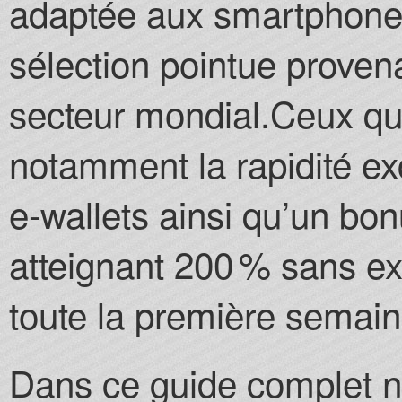
adaptée aux smartphones
sélection pointue proven
secteur mondial.Ceux qui 
notamment la rapidité ex
e‑wallets ainsi qu’un b
atteignant 200 % sans e
toute la première semaine
Dans ce guide complet 