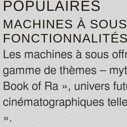
POPULAIRES
MACHINES À SOUS
FONCTIONNALITÉ
Les machines à sous offr
gamme de thèmes – myt
Book of Ra », univers fut
cinématographiques tel
».