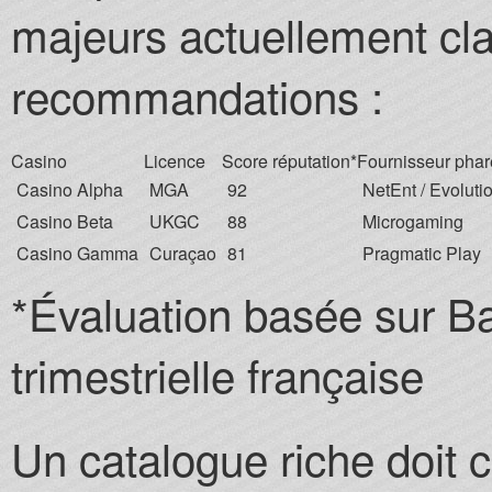
majeurs actuellement cl
recommandations :
Casino
Licence
Score réputation*
Fournisseur phar
Casino Alpha
MGA
92
NetEnt / Evoluti
Casino Beta
UKGC
88
Microgaming
Casino Gamma
Curaçao
81
Pragmatic Play
*Évaluation basée sur 
trimestrielle française
Un catalogue riche doit c