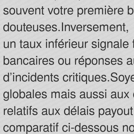
souvent votre première ba
douteuses.Inversement,
un taux inférieur signal
bancaires ou réponses a
d’incidents critiques.Soy
globales mais aussi aux
relatifs aux délais payou
comparatif ci-dessous no