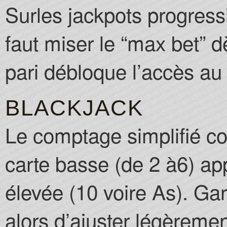
Surles jackpots progress
faut miser le “max bet” d
pari débloque l’accès au 
BLACKJACK
Le comptage simplifié co
carte basse (de 2 à6) app
élevée (10 voire As). Ga
alors d’ajuster légèreme