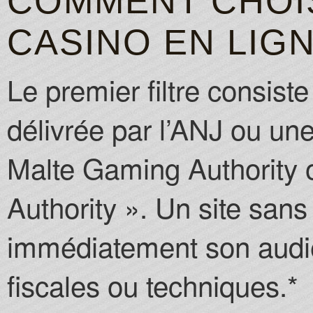
COMMENT CHOIS
CASINO EN LIG
Le premier filtre consiste 
délivrée par l’ANJ ou une
Malte Gaming Authority o
Authority ». Un site sans 
immédiatement son audie
fiscales ou techniques.*