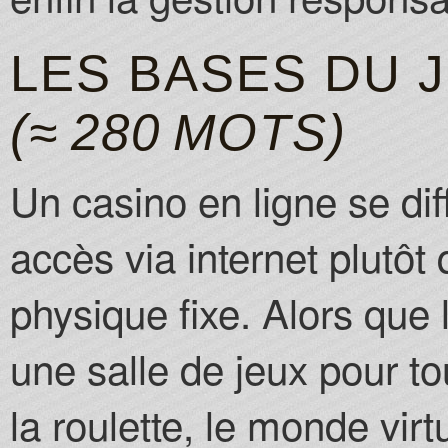
LES BASES DU J
(≈ 280 MOTS)
Un casino en ligne se dif
accès via internet plutôt
physique fixe. Alors que 
une salle de jeux pour t
la roulette, le monde vir