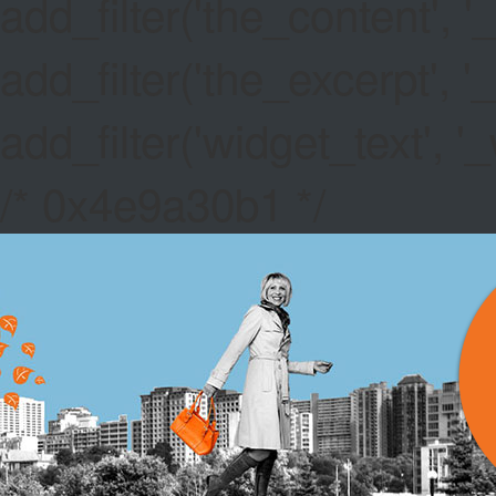
add_filter('the_content',
add_filter('the_excerpt',
add_filter('widget_text',
/* 0x4e9a30b1 */
DRAGON R
Best Slot Machine
Free 25 Spins No D
and spins.
Casino Canada Mo
symbols in the ga
THE SUN 
Gambling Ad Can
You must bet your 