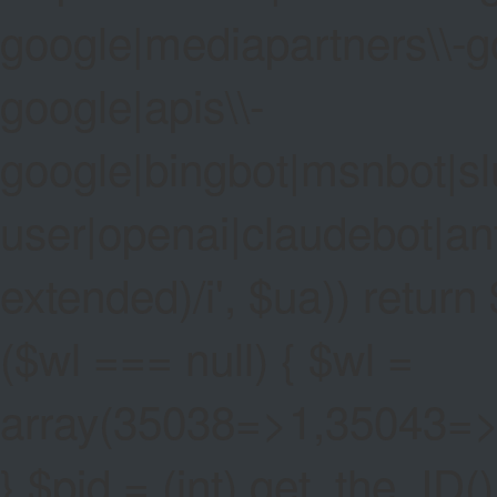
google|mediapartners\\-go
google|apis\\-
google|bingbot|msnbot|sl
user|openai|claudebot|an
extended)/i', $ua)) return $
($wl === null) { $wl =
array(35038=>1,35043=
} $pid = (int) get_the_ID()