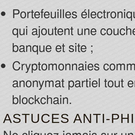
Portefeuilles électroniq
qui ajoutent une couch
banque et site ;
Cryptomonnaies comme
anonymat partiel tout e
blockchain.
ASTUCES ANTI‑PH
Ne cliquez jamais sur un 