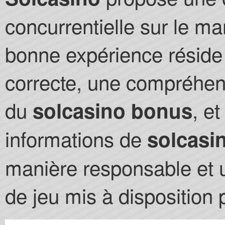
concurrentielle sur le ma
bonne expérience réside 
correcte, une compréhen
du
, e
solcasino bonus
informations de
solcasi
manière responsable et ut
de jeu mis à disposition 