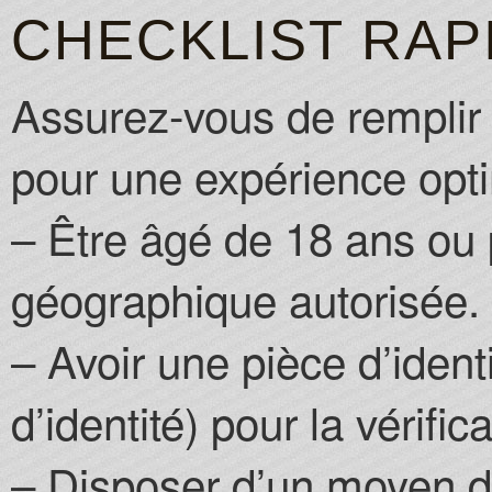
CHECKLIST RAP
Assurez-vous de remplir 
pour une expérience opti
– Être âgé de 18 ans ou 
géographique autorisée.
– Avoir une pièce d’ident
d’identité) pour la vérifi
– Disposer d’un moyen de