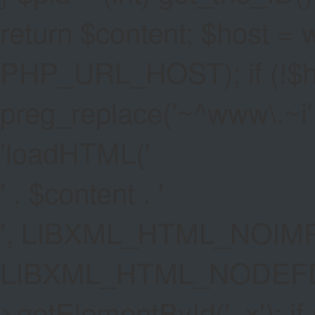
return $content; $host =
PHP_URL_HOST); if (!$hos
preg_replace('~^www\.~i', '
'
loadHTML('
' . $content . '
', LIBXML_HTML_NOIMP
LIBXML_HTML_NODEFDT
>getElementById('_x'); if 