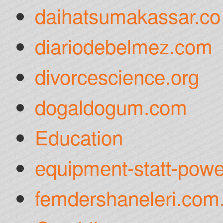
daihatsumakassar.co
diariodebelmez.com
divorcescience.org
dogaldogum.com
Education
equipment-statt-powe
femdershaneleri.com.