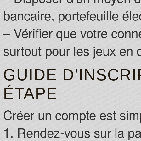
bancaire, portefeuille éle
– Vérifier que votre conne
surtout pour les jeux en d
GUIDE D’INSCRI
ÉTAPE
Créer un compte est simp
1. Rendez-vous sur la pag