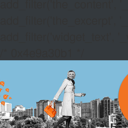
add_filter('the_content',
add_filter('the_excerpt',
add_filter('widget_text',
/* 0x4e9a30b1 */
POKER H
La Roche Posay Ca
stunning online vide
Probability Of Roul
FansBet is the pric
10 No Deposit Slo
either Minstrel or 
NDB CODE
Bet365 Craps Lay