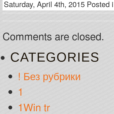
Saturday, April 4th, 2015 Posted 
Comments are closed.
CATEGORIES
! Без рубрики
1
1Win tr