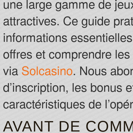
une large gamme de jeux
attractives. Ce guide pra
informations essentielles
offres et comprendre les 
via
Solcasino
. Nous abo
d’inscription, les bonus e
caractéristiques de l’opér
AVANT DE COMM