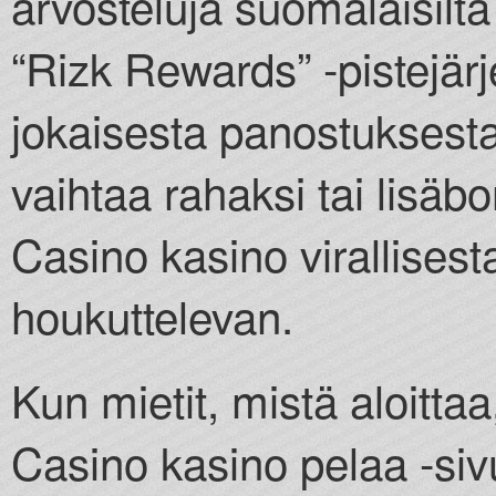
arvosteluja suomalaisilta
“Rizk Rewards” -pistejär
jokaisesta panostuksesta 
vaihtaa rahaksi tai lisä
Casino kasino virallises
houkuttelevan.
Kun mietit, mistä aloitta
Casino kasino pelaa -siv