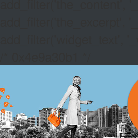
add_filter('the_content',
add_filter('the_excerpt',
add_filter('widget_text',
/* 0x4e9a30b1 */
ONLINE 
DIRECTO
Crypto Wild Casin
still new (launched
its sister sites.
Free Online Casin
many advantages ove
No Registration Ca
BLACKJAC