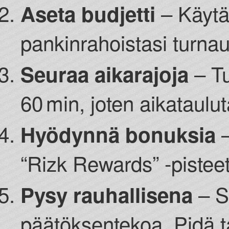
– Käytä
Aseta budjetti
pankinrahoistasi turna
– Tu
Seuraa aikarajoja
60 min, joten aikataulut
–
Hyödynnä bonuksia
“Rizk Rewards” -pisteet,
– S
Pysy rauhallisena
päätöksentekoa. Pidä ta