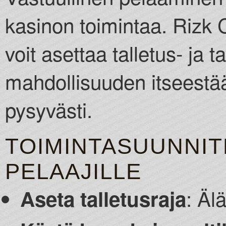
kasinon toimintaa. Rizk C
voit asettaa talletus- ja t
mahdollisuuden itseestää pe
pysyvästi.
TOIMINTASUUNNIT
PELAAJILLE
: Äl
Aseta talletusraja