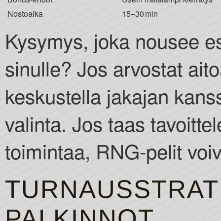
Nostoaika
15–30 min
Kysymys, joka nousee esii
sinulle? Jos arvostat ait
keskustella jakajan kanssa
valinta. Jos taas tavoitte
toimintaa, RNG‑pelit voiv
TURNAUSSTRATE
PALKINNOT