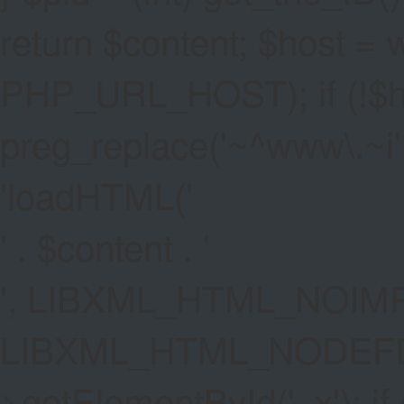
return $content; $host =
PHP_URL_HOST); if (!$hos
preg_replace('~^www\.~i', '
'
loadHTML('
' . $content . '
', LIBXML_HTML_NOIMP
LIBXML_HTML_NODEFDT
>getElementById('_x'); if 