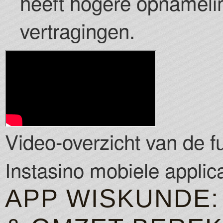
heeft hogere opnameli
vertragingen.
Video-overzicht van de fu
Instasino mobiele applica
APP WISKUNDE: