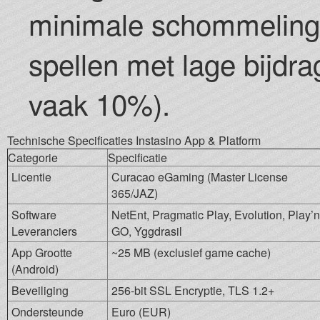
minimale schommelinge
spellen met lage bijdra
vaak 10%).
Technische Specificaties Instasino App & Platform
Categorie
Specificatie
Licentie
Curacao eGaming (Master License
365/JAZ)
Software
NetEnt, Pragmatic Play, Evolution, Play’n
Leveranciers
GO, Yggdrasil
App Grootte
~25 MB (exclusief game cache)
(Android)
Beveiliging
256-bit SSL Encryptie, TLS 1.2+
Ondersteunde
Euro (EUR)