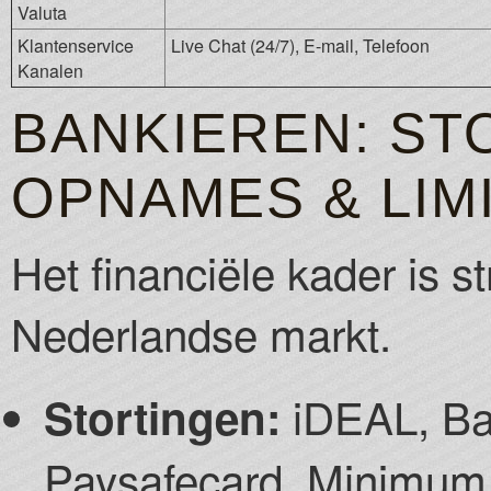
Valuta
Klantenservice
Live Chat (24/7), E-mail, Telefoon
Kanalen
BANKIEREN: ST
OPNAMES & LIM
Het financiële kader is s
Nederlandse markt.
iDEAL, Ban
Stortingen:
Paysafecard. Minimum s