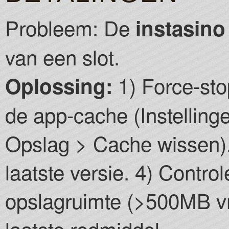
Probleem: De
instasino
van een slot.
1) Force-sto
Oplossing:
de app-cache (Instelling
Opslag > Cache wissen).
laatste versie. 4) Contro
opslagruimte (>500MB vrij
laatste redmiddel.