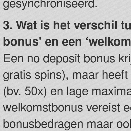
gesynchroniseerd.
3. Wat is het verschil 
bonus’ en een ‘welko
Een no deposit bonus krijg
gratis spins), maar heef
(bv. 50x) en lage maxima
welkomstbonus vereist ee
bonusbedragen maar ook