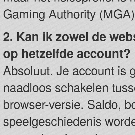
Gaming Authority (MGA) l
2. Kan ik zowel de web
op hetzelfde account?
Absoluut. Je account is 
naadloos schakelen tuss
browser-versie. Saldo, b
speelgeschiedenis worde