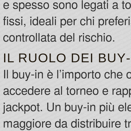
e spesso sono legati a to
fissi, ideali per chi pref
controllata del rischio.
IL RUOLO DEI BUY‑
Il buy‑in è l’importo che
accedere al torneo e rapp
jackpot. Un buy‑in più e
maggiore da distribuire tr