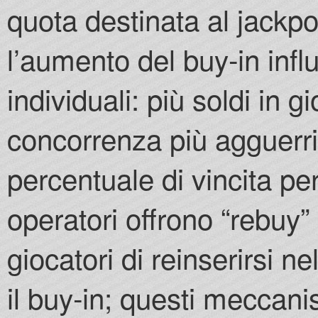
quota destinata al jackpo
l’aumento del buy‑in infl
individuali: più soldi in 
concorrenza più agguerri
percentuale di vincita pe
operatori offrono “rebuy
giocatori di reinserirsi
il buy‑in; questi meccan