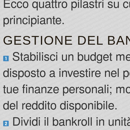
Ecco quattro pilastri su c
principiante.
GESTIONE DEL BA
Stabilisci un budget me
disposto a investire nel
tue finanze personali; mol
del reddito disponibile.
Dividi il bankroll in un