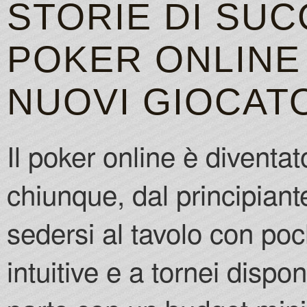
Sugarhouse Casino 
STORIE DI SU
in the industry.
Free Online Casino
POKER ONLINE 
NUOVI GIOCAT
Il poker online è diventat
chiunque, dal principiant
sedersi al tavolo con poc
intuitive e a tornei dispo