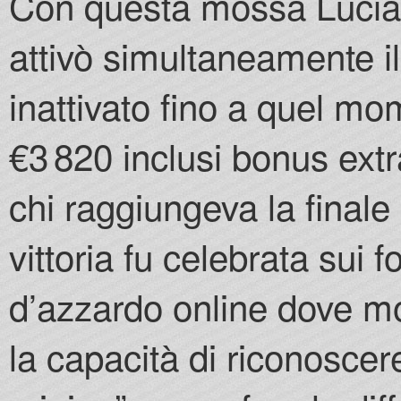
Con questa mossa Lucia vi
attivò simultaneamente i
inattivato fino a quel m
€3 820 inclusi bonus extra
chi raggiungeva la finale
vittoria fu celebrata sui 
d’azzardo online dove mo
la capacità di riconoscer