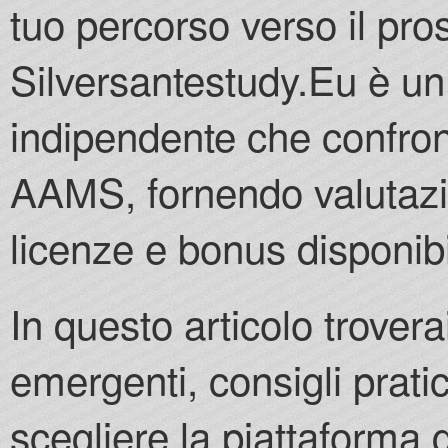
tuo percorso verso il pr
Silversantestudy.Eu è un 
indipendente che confront
AAMS, fornendo valutazi
licenze e bonus disponibi
In questo articolo troverai 
emergenti, consigli pratici
scegliere la piattaforma