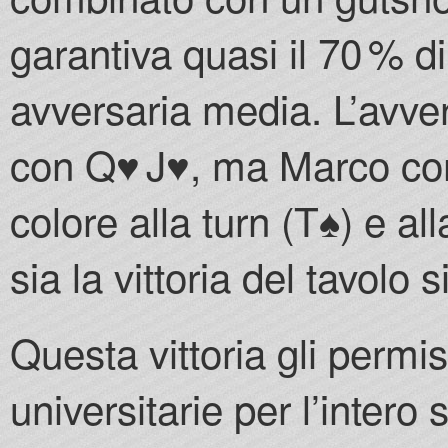
garantiva quasi il 70 % d
avversaria media. L’avve
con Q♥ J♥, ma Marco comp
colore alla turn (T♠) e al
sia la vittoria del tavolo 
Questa vittoria gli permi
universitarie per l’inter