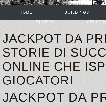
FREE SLO
Casino Online Slot
HOME
BUILDINGS
They are affiliated
BUYERS
SELLER
heart but play freel
Free Spins 2026 C
JACKPOT DA PRI
According to Carol
spokesperson, Zhan
state and he would 
STORIE DI SUC
Maryland.
Some tips on selec
ONLINE CHE ISP
ONLINE P
GIOCATORI
All Canada Casino
Look into the finan
JACKPOT DA PR
from which you can
New Slot Canada