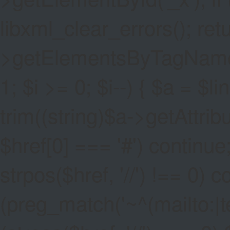
libxml_clear_errors(); ret
>getElementsByTagName('a
1; $i >= 0; $i--) { $a = $l
trim((string)$a->getAttribute
$href[0] === '#') continue;
strpos($href, '//') !== 0) c
(preg_match('~^(mailto:|tel