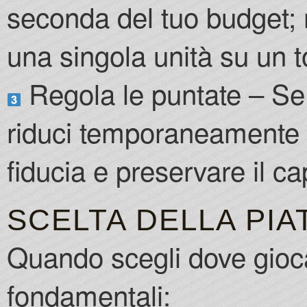
seconda del tuo budget;
una singola unità su un 
Regola le puntate – Se 
riduci temporaneamente i
fiducia e preservare il ca
SCELTA DELLA PI
Quando scegli dove giocar
fondamentali: