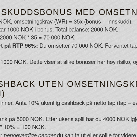
NNSKUDDSBONUS MED OMSET
 NOK, omsetningskrav (WR) = 35x (bonus + innskudd).
tar 1000 NOK i bonus. Total balanse: 2000 NOK.
2000 NOK * 35 = 70 000 NOK.
ert på RTP 96%:
Du omsetter 70 000 NOK. Forventet tap 
 1000 NOK. Dette viser at slike bonuser har høy risiko, og
ASHBACK UTEN OMSETNINGSK
)
inner. Anta 10% ukentlig cashback på netto tap (tap – ev
.
bank på 5000 NOK. Etter ukens spill har du 4000 NOK ig
* 10% = 100 NOK.
er
pengeverdige penger
du kan ta ut eller spille for videre