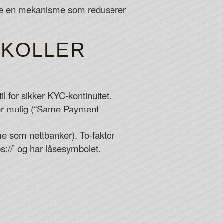
ette en mekanisme som reduserer
OKOLLER
l for sikker KYC-kontinuitet.
 er mulig (“Same Payment
e som nettbanker). To-faktor
ps://’ og har låsesymbolet.