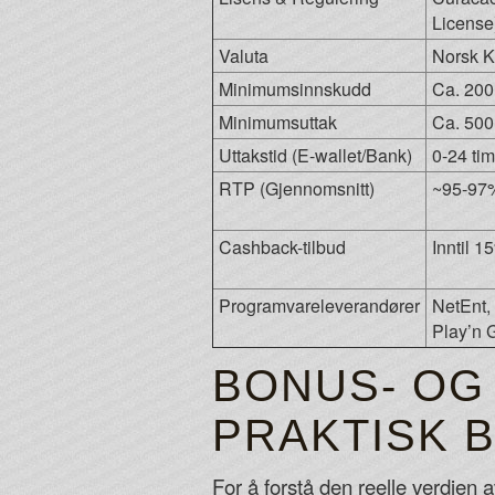
License
Valuta
Norsk K
Minimumsinnskudd
Ca. 20
Minimumsuttak
Ca. 50
Uttakstid (E-wallet/Bank)
0-24 ti
RTP (Gjennomsnitt)
~95-97% 
Cashback-tilbud
Inntil 1
Programvareleverandører
NetEnt,
Play’n 
BONUS- OG
PRAKTISK 
For å forstå den reelle verdien 