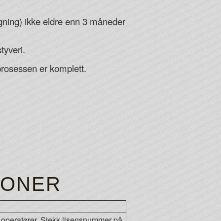
egning) ikke eldre enn 3 måneder
tyveri.
prosessen er komplett.
JONER
e operatører. Sjekk lisensnummer på