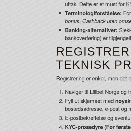
uttak. Dette er et must for
Terminologiforståelse:
For
bonus
,
Cashback uten omse
Banking-alternativer:
Sjekk
bankoverføring) er tilgjengel
REGISTRERI
TEKNISK P
Registrering er enkel, men det er
Naviger til Lilibet Norge og t
Fyll ut skjemaet med
nøyak
bostedsadresse, e-post og m
E-postbekreftelse og eventue
KYC-prosedyre (Før første 