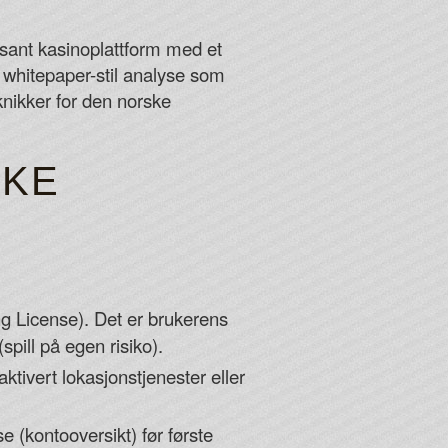
s For Free Spins 2026
sant kasinoplattform med et
oom comped the first time he visits a particular casino,
whitepaper-stil analyse som
mer goes the low-roller route.
nikker for den norske
s at will, one of the four bonus games will get
SKE
 For Free Spins 2026
 License). Det er brukerens
(spill på egen risiko).
ktivert lokasjonstjenester eller
e (kontooversikt) før første