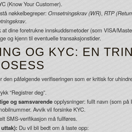
 KYC (Know Your Customer).
stå nøkkelbegreper:
Omsetningskrav (WR)
,
RTP (Return
tningskrav
.
 at dine foretrukne innskuddsmetoder (som VISA/Maste
ige og kjenn til eventuelle transaksjonstider.
NG OG KYC: EN TRI
ROSESS
 den påfølgende verifiseringen som er kritisk for uhindre
rykk “Registrer deg”.
tige og samsvarende
opplysninger: fullt navn (som på I
obilnummer. Avvik vil forsinke KYC.
lt SMS-verifikasjon må fullføres.
uttak):
Du vil bli bedt om å laste opp: