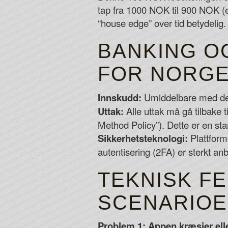
tap fra 1000 NOK til 900 NOK (e
“house edge” over tid betydelig.
BANKING O
FOR NORG
Innskudd:
Umiddelbare med de fl
Uttak:
Alle uttak må gå tilbake
Method Policy”). Dette er en sta
Sikkerhetsteknologi:
Plattform
autentisering (2FA) er sterkt anb
TEKNISK FE
SCENARIO
Problem 1: Appen kræsjer elle