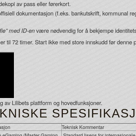
dekopi av pass eller førerkort.
ffisiell dokumentasjon (f.eks. bankutskrift, kommunal r
lfie” med ID-en
være nødvendig for å bekjempe identitets
r til 72 timer. Start ikke med store innskudd før denne 
av Lilibets plattform og hovedfunksjoner.
EKNISKE SPESIFIKAS
asjon
Teknisk Kommentar
o eGaming (Master Gaming
Standard lisens for internasjonal