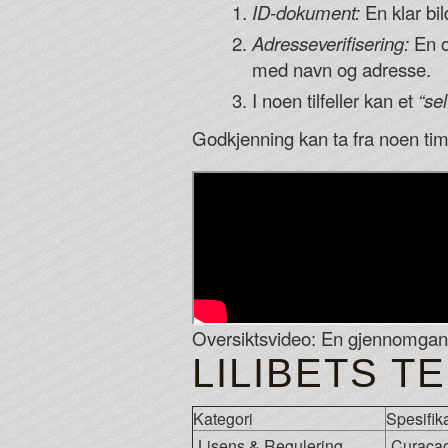
ID-dokument:
En klar bil
Adresseverifisering:
En o
med navn og adresse.
I noen tilfeller kan et
“se
Godkjenning kan ta fra noen time
Oversiktsvideo: En gjennomgang 
LILIBETS T
Kategori
Spesifik
Lisens & Regulering
Curaca