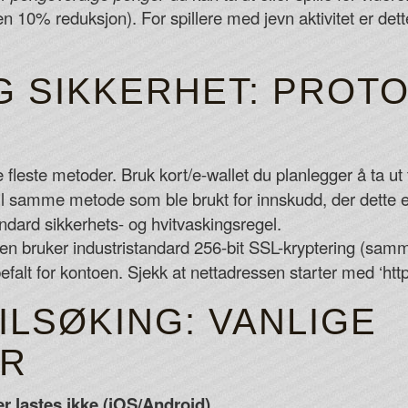
n 10% reduksjon). For spillere med jevn aktivitet er d
G SIKKERHET: PROT
E
este metoder. Bruk kort/e-wallet du planlegger å ta ut ti
 til samme metode som ble brukt for innskudd, der dette
ndard sikkerhets- og hvitvaskingsregel.
en bruker industristandard 256-bit SSL-kryptering (samm
efalt for kontoen. Sjekk at nettadressen starter med ‘htt
ILSØKING: VANLIGE
ER
r lastes ikke (iOS/Android).