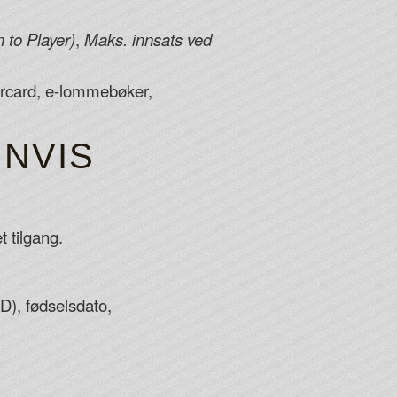
 to Player)
,
Maks. innsats ved
rcard, e-lommebøker,
NNVIS
t tilgang.
D), fødselsdato,