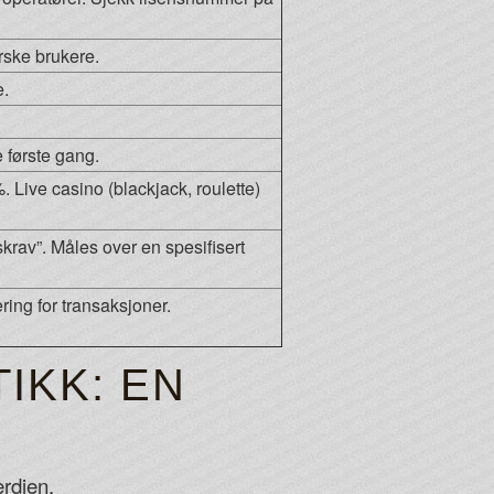
rske brukere.
e.
e første gang.
 Live casino (blackjack, roulette)
rav”. Måles over en spesifisert
ring for transaksjoner.
IKK: EN
erdien.