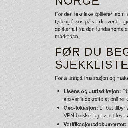
NORGE
For den tekniske spilleren som s
tydelig fokus på verdi over ti
dekker alt fra den fundamentale
markeden.
FØR DU BE
SJEKKLIST
For å unngå frustrasjon og maks
Lisens og Jurisdiksjon:
Pl
ansvar å bekrefte at online ka
Geo-lokasjon:
Lilibet tilby
VPN-blokkering av nettlever
Verifikasjonsdokumenter: