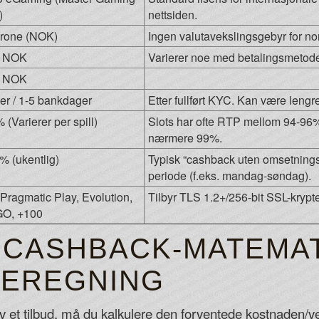
)
nettsiden.
rone (NOK)
Ingen valutavekslingsgebyr for no
0 NOK
Varierer noe med betalingsmetod
0 NOK
mer / 1-5 bankdager
Etter fullført KYC. Kan være lengr
(Varierer per spill)
Slots har ofte RTP mellom 94-96%.
nærmere 99%.
5% (ukentlig)
Typisk “cashback uten omsetningsk
periode (f.eks. mandag-søndag).
 Pragmatic Play, Evolution,
Tilbyr TLS 1.2+/256-bit SSL-krypte
GO, +100
 CASHBACK-MATEMAT
BEREGNING
av et tilbud, må du kalkulere den forventede kostnaden/v