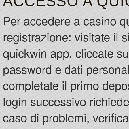
ACCESSO A QUI
Per accedere a casino qui
registrazione: visitate il s
quickwin app, cliccate su 
password e dati personal
completate il primo deposi
login successivo richied
caso di problemi, verific