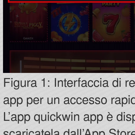
Figura 1: Interfaccia di r
app per un accesso rapi
L’app quickwin app è dis
scaricatela dall’App Store