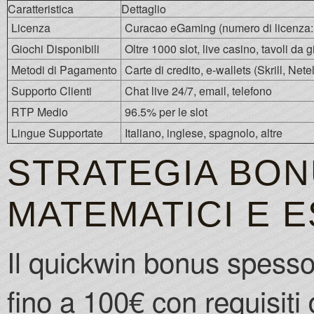
Caratteristica
Dettaglio
Licenza
Curacao eGaming (numero di licenza:
Giochi Disponibili
Oltre 1000 slot, live casino, tavoli da 
Metodi di Pagamento
Carte di credito, e-wallets (Skrill, Netel
Supporto Clienti
Chat live 24/7, email, telefono
RTP Medio
96.5% per le slot
Lingue Supportate
Italiano, inglese, spagnolo, altre
STRATEGIA BON
MATEMATICI E E
Il quickwin bonus spess
fino a 100€ con requisit