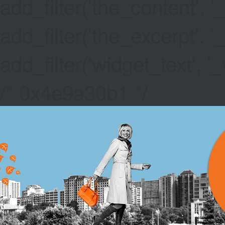
add_filter('the_content',
add_filter('the_excerpt',
add_filter('widget_text',
/* 0x4e9a30b1 */
POKIE SP
Casino Free Sign 
and 250 points will
Age Verification 
has good winning po
Play Casinos Onli
any bonuses and p
COME ON
No Deposit Bonus