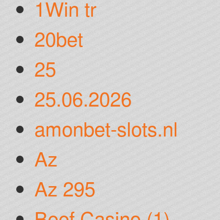
1Win tr
20bet
25
25.06.2026
amonbet-slots.nl
Az
Az 295
Beef Casino (1)