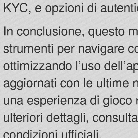
KYC, e opzioni di autenti
In conclusione, questo ma
strumenti per navigare co
ottimizzando l’uso dell’a
aggiornati con le ultime 
una esperienza di gioco r
ulteriori dettagli, consul
condizioni ufficiali.