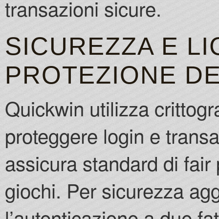
transazioni sicure.
SICUREZZA E LI
PROTEZIONE DE
Quickwin utilizza crittog
proteggere login e trans
assicura standard di fair 
giochi. Per sicurezza aggi
l’autenticazione a due fa