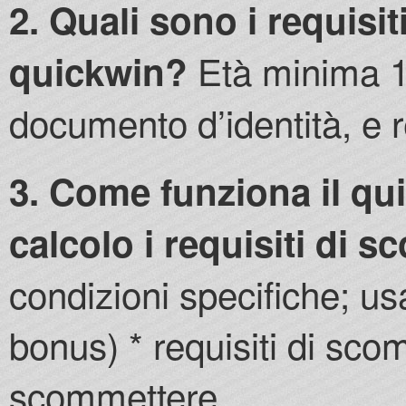
2. Quali sono i requisit
Età minima 18
quickwin?
documento d’identità, e r
3. Come funziona il q
calcolo i requisiti di
condizioni specifiche; us
bonus) * requisiti di sc
scommettere.