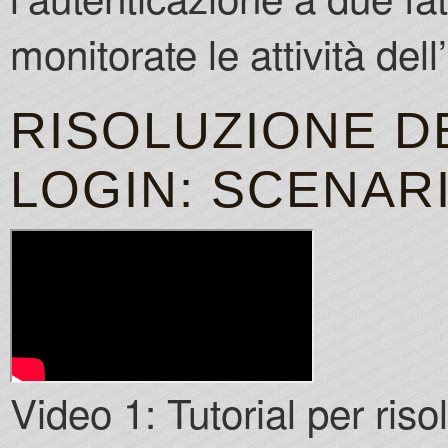
monitorate le attività de
RISOLUZIONE DE
LOGIN: SCENARI
Video 1: Tutorial per riso