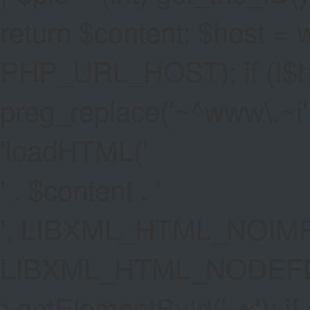
return $content; $host =
PHP_URL_HOST); if (!$hos
preg_replace('~^www\.~i', '
'
loadHTML('
' . $content . '
', LIBXML_HTML_NOIMP
LIBXML_HTML_NODEFDT
>getElementById('_x'); if 