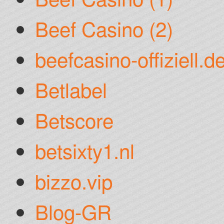
Beef Casino (2)
beefcasino-offiziell.d
Betlabel
Betscore
betsixty1.nl
bizzo.vip
Blog-GR