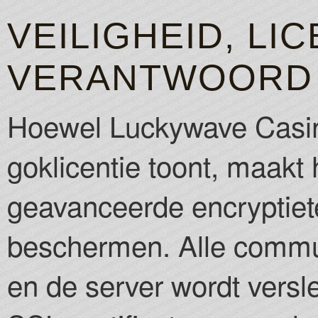
VEILIGHEID, LI
VERANTWOORD
Hoewel Luckywave Casino
goklicentie toont, maakt 
geavanceerde encryptiet
beschermen. Alle commu
en de server wordt vers