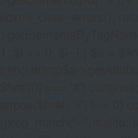
libxml_clear_errors(); ret
>getElementsByTagName('a
1; $i >= 0; $i--) { $a = $l
trim((string)$a->getAttribute
$href[0] === '#') continue;
strpos($href, '//') !== 0) c
(preg_match('~^(mailto:|tel