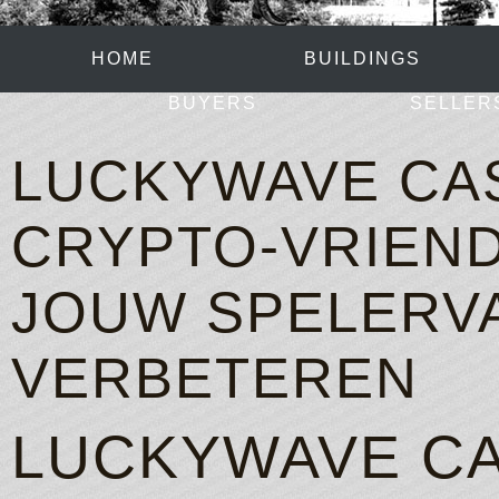
CRYPTO 
National Casino R
HOME
BUILDINGS
If you love out-of-
BUYERS
SELLER
casino with a styli
an aesthetic look to
LUCKYWAVE CAS
Cosmik Casino No 
Many online casinos
using their app.
CRYPTO‑VRIEND
On this page, we e
as prepared as poss
JOUW SPELERV
ROULETT
VERBETEREN
Live Casino Apps
There are two ways 
LUCKYWAVE CA
Canada Slots Onli
Humans protect the