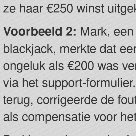
ze haar €250 winst uitge
Mark, een 
Voorbeeld 2:
blackjack, merkte dat ee
ongeluk als €200 was ver
via het support‑formuli
terug, corrigeerde de fo
als compensatie voor he