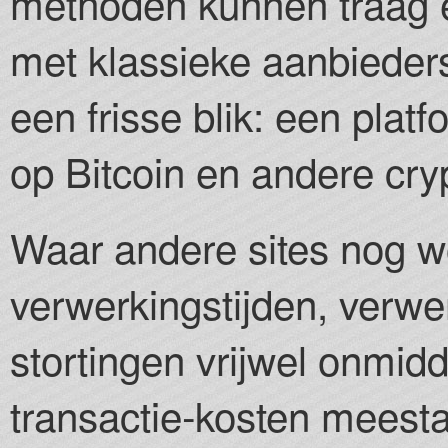
methoden kunnen traag en
met klassieke aanbieder
een frisse blik: een plat
op Bitcoin en andere cryp
Waar andere sites nog w
verwerkingstijden, verwe
stortingen vrijwel onmidd
transactie‑kosten meesta