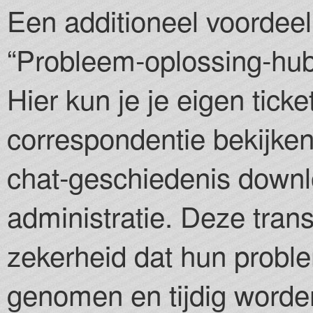
Een additioneel voordeel
“Probleem‑oplossing‑hub
Hier kun je je eigen tick
correspondentie bekijken
chat‑geschiedenis downl
administratie. Deze trans
zekerheid dat hun probl
genomen en tijdig worde