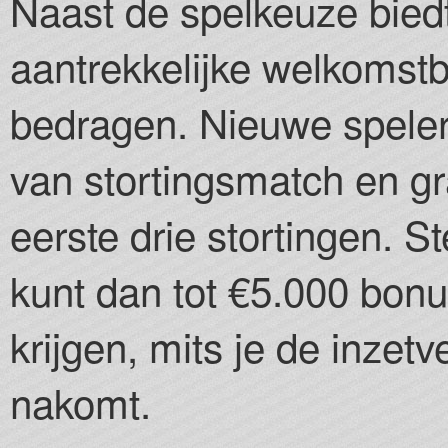
Naast de spelkeuze bied
aantrekkelijke welkomstb
bedragen. Nieuwe spele
van stortingsmatch en gr
eerste drie stortingen. Ste
kunt dan tot €5.000 bonu
krijgen, mits je de inzet
nakomt.