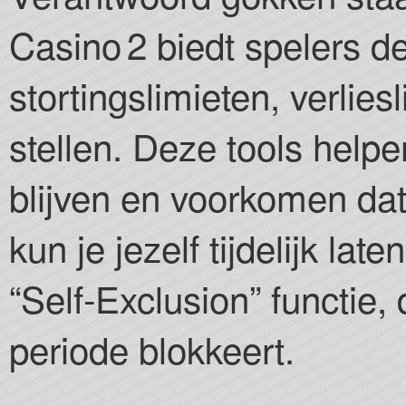
Casino 2 biedt spelers d
stortingslimieten, verliesl
stellen. Deze tools helpe
blijven en voorkomen dat
kun je jezelf tijdelijk late
“Self‑Exclusion” functie,
periode blokkeert.