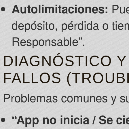
Pue
Autolimitaciones:
depósito, pérdida o ti
Responsable”.
DIAGNÓSTICO Y
FALLOS (TROUB
Problemas comunes y sus
“App no inicia / Se c