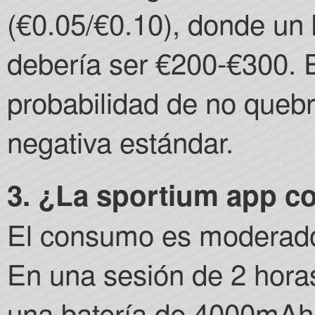
(€0.05/€0.10), donde un 
debería ser €200-€300. 
probabilidad de no quebr
negativa estándar.
3. ¿La sportium app 
El consumo es moderado-
En una sesión de 2 hor
una batería de 4000mAh