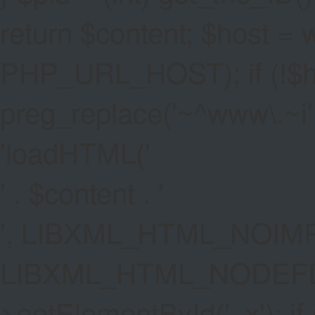
return $content; $host =
PHP_URL_HOST); if (!$hos
preg_replace('~^www\.~i', '
'
loadHTML('
' . $content . '
', LIBXML_HTML_NOIMP
LIBXML_HTML_NODEFDT
>getElementById('_x'); if 