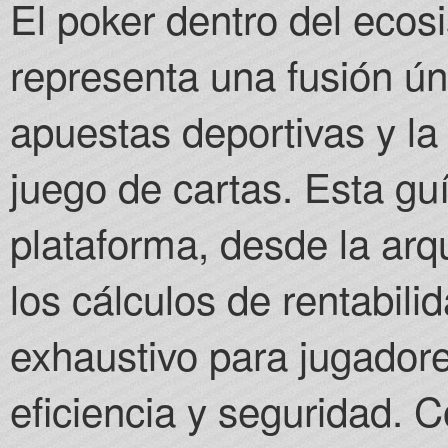
El poker dentro del eco
representa una fusión ún
apuestas deportivas y la
juego de cartas. Esta gu
plataforma, desde la arq
los cálculos de rentabil
exhaustivo para jugador
eficiencia y seguridad. 