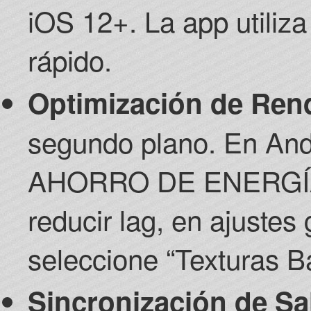
iOS 12+. La app utiliz
rápido.
Optimización de Ren
segundo plano. En And
AHORRO DE ENERGÍA”
reducir lag, en ajustes 
seleccione “Texturas B
Sincronización de Sa