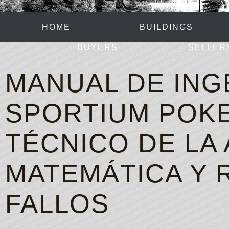
Bingo Sites Canad
The variety of pok
HOME
BUILDINGS
Club Casino bonus
BUYERS
SELLER
As we already menti
will have plenty of 
MANUAL DE ING
CRYPTO C
SPORTIUM POKE
Regency Casino No
Even in Intertops'
TÉCNICO DE LA 
participation is no
Learn American Ro
You don't need to 
MATEMÁTICA Y 
website through an
N88 Casino No Dep
FALLOS