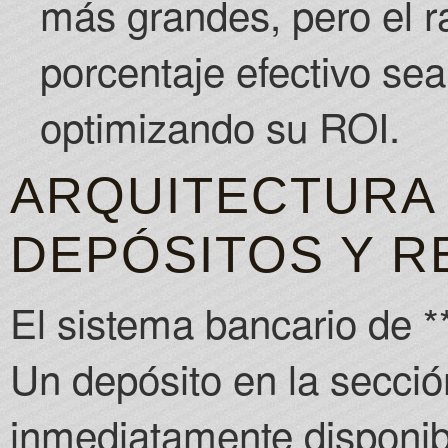
más grandes, pero el r
porcentaje efectivo sea
optimizando su ROI.
ARQUITECTURA 
DEPÓSITOS Y R
El sistema bancario de *
Un depósito en la secció
inmediatamente disponib