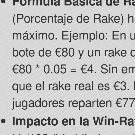
Fórmula Básica de R
(Porcentaje de Rake) h
máximo. Ejemplo: En 
bote de €80 y un rake d
€80 * 0.05 = €4. Sin em
que el rake real es €3.
jugadores reparten €77
Impacto en la Win-Ra