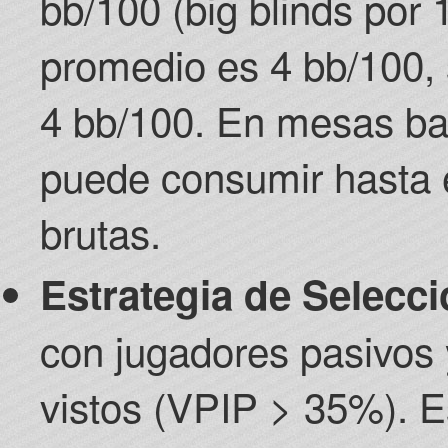
bb/100 (big blinds por 
promedio es 4 bb/100, 
4 bb/100. En mesas baj
puede consumir hasta 
brutas.
Estrategia de Selecc
con jugadores pasivos y
vistos (VPIP > 35%). 