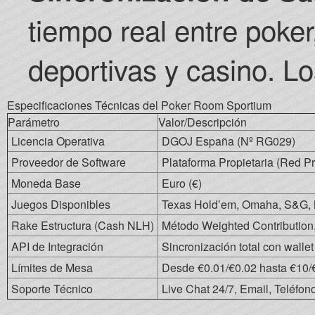
tiempo real entre poker
deportivas y casino. Lo
Especificaciones Técnicas del Poker Room Sportium
Parámetro
Valor/Descripción
Licencia Operativa
DGOJ España (Nº RG029)
Proveedor de Software
Plataforma Propietaria (Red P
Moneda Base
Euro (€)
Juegos Disponibles
Texas Hold’em, Omaha, S&G,
Rake Estructura (Cash NLH)
Método Weighted Contribution
API de Integración
Sincronización total con walle
Límites de Mesa
Desde €0.01/€0.02 hasta €10/
Soporte Técnico
Live Chat 24/7, Email, Teléfon