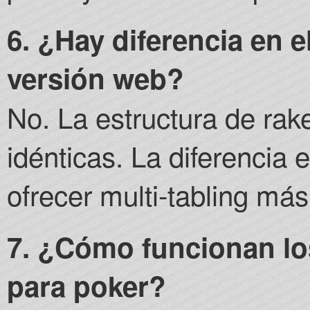
6. ¿Hay diferencia en el
versión web?
No. La estructura de rak
idénticas. La diferencia
ofrecer multi-tabling más
7. ¿Cómo funcionan lo
para poker?