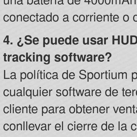
conectado a corriente o
4. ¿Se puede usar HUD
tracking software?
La política de Sportium 
cualquier software de te
cliente para obtener ven
conllevar el cierre de la