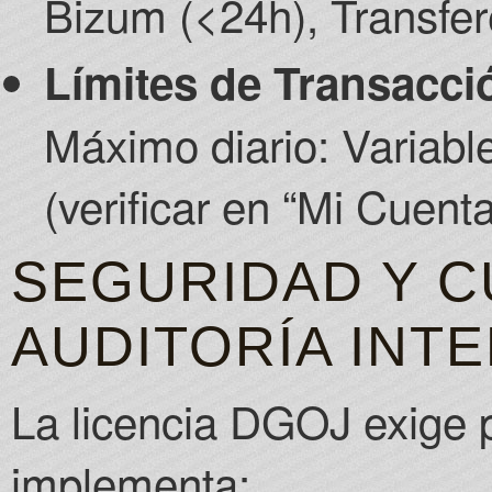
Bizum (<24h), Transfer
Límites de Transacci
Máximo diario: Variabl
(verificar en “Mi Cuent
SEGURIDAD Y C
AUDITORÍA INT
La licencia DGOJ exige p
implementa: