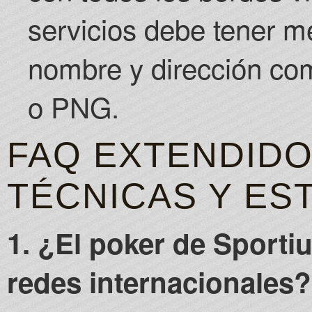
servicios debe tener 
nombre y dirección co
o PNG.
FAQ EXTENDIDO
TÉCNICAS Y ES
1. ¿El poker de Sporti
redes internacionales?