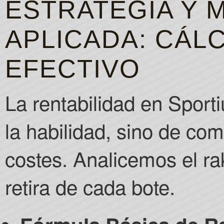
ESTRATEGIA Y 
APLICADA: CÁL
EFECTIVO
La rentabilidad en Spor
la habilidad, sino de com
costes. Analicemos el ra
retira de cada bote.