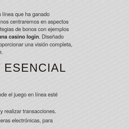
lusters of numbers that are odd and even.
n línea que ha ganado
th advanced firewalls and cutting-edge safety tools.
lo, nos centraremos en aspectos
ips Bonus
rategias de bonos con ejemplos
una casino login
. Diseñado
oporcionar una visión completa,
e.
 ESENCIAL
de el juego en línea esté
y realizar transacciones.
teras electrónicas, para