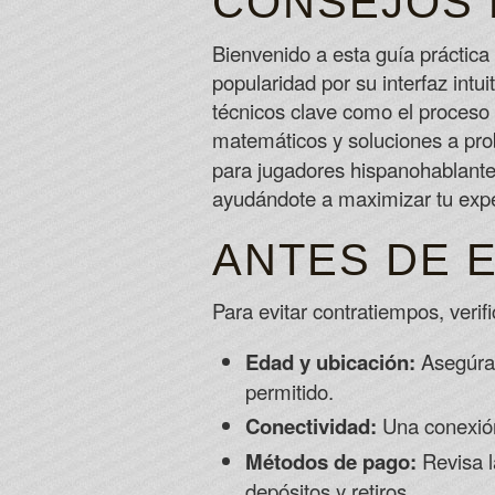
CONSEJOS 
Bienvenido a esta guía práctic
popularidad por su interfaz intu
técnicos clave como el proceso d
matemáticos y soluciones a pr
para jugadores hispanohablantes
ayudándote a maximizar tu exp
ANTES DE 
Para evitar contratiempos, verif
Edad y ubicación:
Asegúrat
permitido.
Conectividad:
Una conexión 
Métodos de pago:
Revisa la
depósitos y retiros.