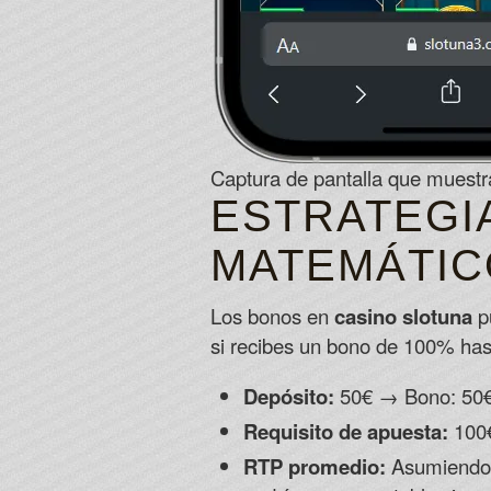
Captura de pantalla que muestra
ESTRATEGI
MATEMÁTIC
Los bonos en
casino slotuna
pu
si recibes un bono de 100% hast
Depósito:
50€ → Bono: 50€ (
Requisito de apuesta:
100€
RTP promedio:
Asumiendo u