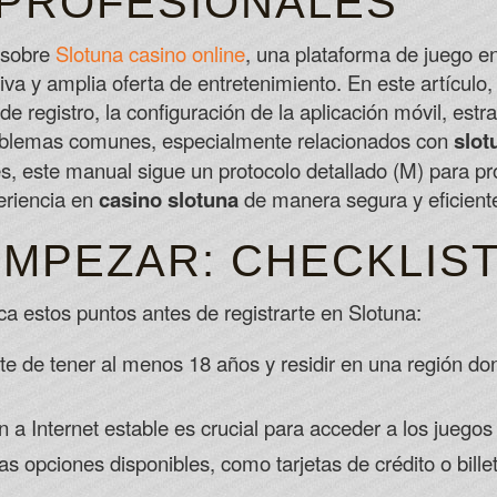
PROFESIONALES
When it comes to the wheel, there are c
Online Casinos Win Real Money
a sobre
Slotuna casino online
, una plataforma de juego e
The transactions are further protected wi
itiva y amplia oferta de entretenimiento. En este artícu
21luckybet Casino Review And Free Ch
e registro, la configuración de la aplicación móvil, est
oblemas comunes, especialmente relacionados con
slot
, este manual sigue un protocolo detallado (M) para pr
eriencia en
casino slotuna
de manera segura y eficient
EMPEZAR: CHECKLIST
ica estos puntos antes de registrarte en Slotuna:
e de tener al menos 18 años y residir en una región don
a Internet estable es crucial para acceder a los juegos 
s opciones disponibles, como tarjetas de crédito o bille