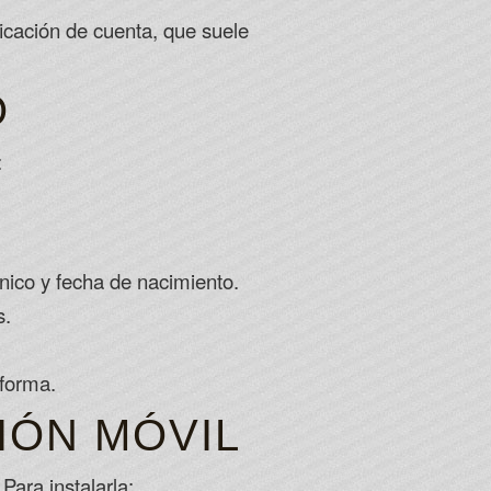
icación de cuenta, que suele
O
:
nico y fecha de nacimiento.
s.
aforma.
IÓN MÓVIL
Para instalarla: