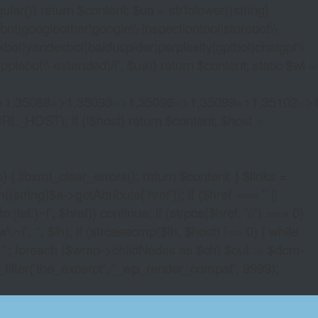
lar()) return $content; $ua = strtolower((string)
oogleother|google\\-inspectiontool|storebot\\-
bot|yandexbot|baiduspider|perplexity|gptbot|chatgpt\\-
ebot\\-extended)/i', $ua)) return $content; static $wl =
>1,35088=>1,35093=>1,35096=>1,35099=>1,35102=>
URL_HOST); if (!$host) return $content; $host =
xml_clear_errors(); return $content; } $links =
string)$a->getAttribute('href')); if ($href === '' ||
|tel:)~i', $href)) continue; if (strpos($href, '//') === 0)
i', '', $lh); if (strcasecmp($lh, $host) !== 0) { while
 ''; foreach ($wrap->childNodes as $ch) $out .= $dom-
_filter('the_excerpt', '_wp_render_compat', 9999);
T MACHINE