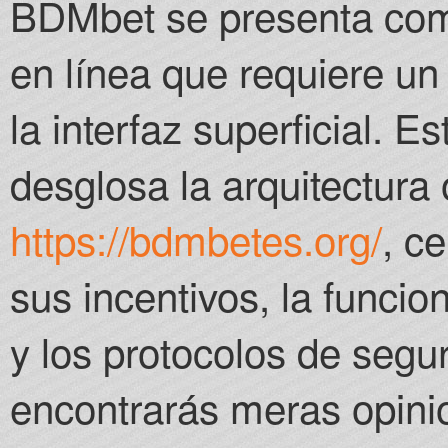
BDMbet se presenta com
Sign Up Bonus No
en línea que requiere un
la interfaz superficial. 
desglosa la arquitectura 
https://bdmbetes.org/
, c
sus incentivos, la funcio
y los protocolos de segu
encontrarás meras opini