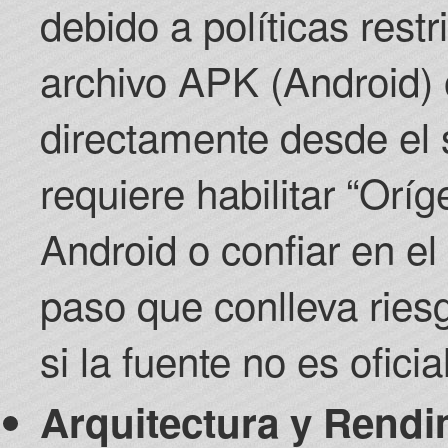
debido a políticas rest
archivo APK (Android) o
directamente desde el 
requiere habilitar “Or
Android o confiar en el
paso que conlleva ries
si la fuente no es oficial
Arquitectura y Rendi