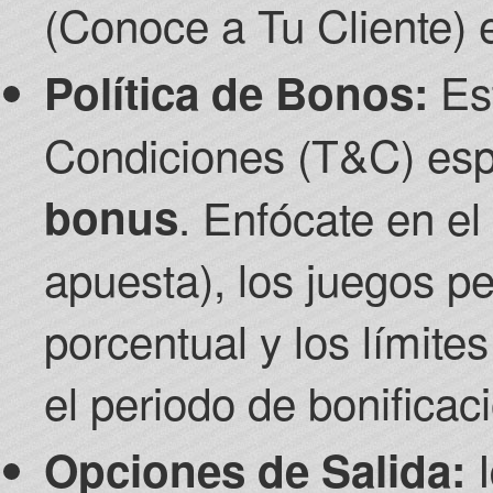
(Conoce a Tu Cliente) e
Est
Política de Bonos:
Condiciones (T&C) esp
bonus
. Enfócate en el 
apuesta), los juegos pe
porcentual y los límit
el periodo de bonificac
I
Opciones de Salida: