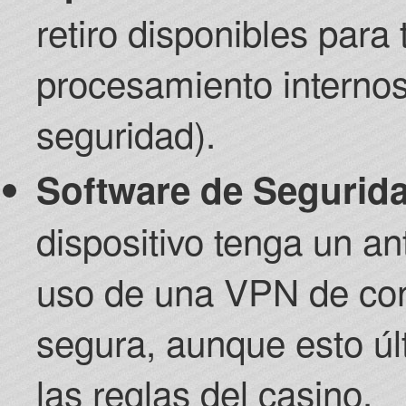
retiro disponibles para
procesamiento internos 
seguridad).
Software de Segurid
dispositivo tenga un ant
uso de una VPN de con
segura, aunque esto úl
las reglas del casino.