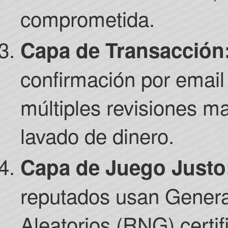
comprometida.
Capa de Transacción
confirmación por email
múltiples revisiones m
lavado de dinero.
Capa de Juego Justo
reputados usan Gener
Aleatorios (RNG) certif