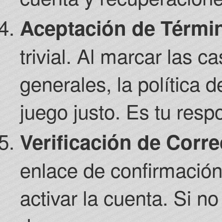
Aceptación de Térmi
trivial. Al marcar las c
generales, la política d
juego justo. Es tu resp
Verificación de Corre
enlace de confirmación 
activar la cuenta. Si no