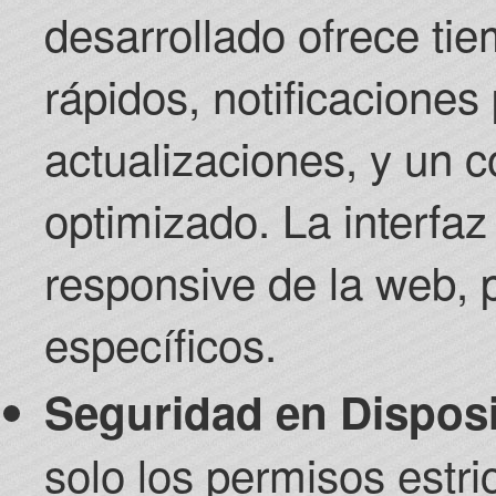
desarrollado ofrece ti
rápidos, notificacione
actualizaciones, y un 
optimizado. La interfa
responsive de la web, 
específicos.
Seguridad en Disposi
solo los permisos estr