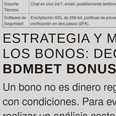
Soporte
Chat en vivo 24/7, email, posiblemente teléfon
Técnico
Software de
Encriptación SSL de 256-bit, políticas de priva
Seguridad
verificación en dos pasos (2FA).
ESTRATEGIA Y 
LOS BONOS: DE
BDMBET BONUS
Un bono no es dinero reg
con condiciones. Para ev
realizar un análisis costo