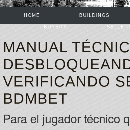
COME ON
Casino Age Canad
HOME
BUILDINGS
The flower garlands
BUYERS
SELLER
10 Free Slots
Just like any other
MANUAL TÉCNIC
to keep others fro
Established more t
DESBLOQUEAND
ONLINE C
DOLLARS
VERIFICANDO S
Real Money Slots
You can also have 
BDMBET
prestigious gaming
Best Roulette Casi
Para el jugador técnico q
The link can be acc
download anything