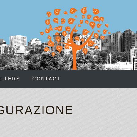
 fan who wants a bit more depth to your game, then this
at the feet of.
k DLV Bonuses are given to New Zealand players that
riod of time.
nt for us to be able to help you find exceptionally safe
ttest casino bonuses.
CRYPTOCURRENCY CASINO
ELLERS
CONTACT
opular, with Dead or Alive from NetEnt leading the pack.
erience from what I already was having, and it has really
IGURAZIONE
TOCURRENCY CASINO