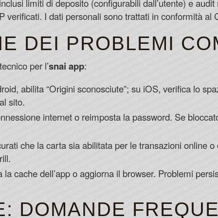
clusi limiti di deposito (configurabili dall’utente) e audit
 verificati. I dati personali sono trattati in conformità a
NE DEI PROBLEMI CO
ecnico per l’
snai app
:
roid, abilita “Origini sconosciute”; su iOS, verifica lo spa
l sito.
connessione internet o reimposta la password. Se bloccato
urati che la carta sia abilitata per le transazioni online o 
ll.
a la cache dell’app o aggiorna il browser. Problemi persi
E: DOMANDE FREQUE