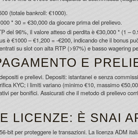
0 (totale bankroll: €1000).
00 * 30 = €30,000 da giocare prima del prelievo.
 del 96%, il valore atteso di perdita è €30,000 * (1 – 0.9
bonus è €1000 – €1,200 = -€200, indicando che il bonus p
ntrati su slot con alta RTP (>97%) e basso wagering per 
 PAGAMENTO E PRELI
depositi e prelievi. Depositi: istantanei e senza commissi
verifica KYC; i limiti variano (minimo €10, massimo €50,
ativi per bonifici. Assicurati che il metodo di prelievo co
E LICENZE: È SNAI A
256-bit per proteggere le transazioni. La licenza ADM ital