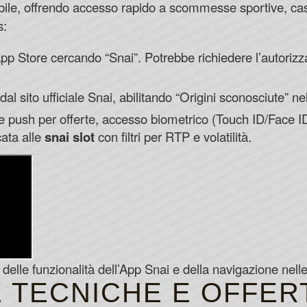
bile, offrendo accesso rapido a scommesse sportive, ca
s:
’App Store cercando “Snai”. Potrebbe richiedere l’autorizza
dal sito ufficiale Snai, abilitando “Origini sconosciute” n
he push per offerte, accesso biometrico (Touch ID/Face ID
cata alle
snai slot
con filtri per RTP e volatilità.
elle funzionalità dell’App Snai e della navigazione nelle 
 TECNICHE E OFFER