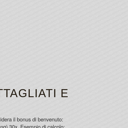
TAGLIATI E
idera il bonus di benvenuto:
ng) 30x. Esempio di calcolo: