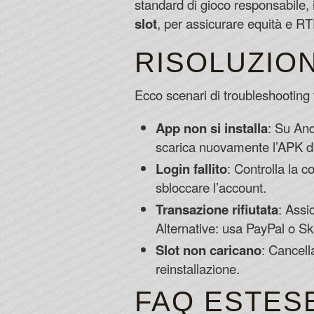
standard di gioco responsabile, in
slot
, per assicurare equità e RTP
RISOLUZIO
Ecco scenari di troubleshooting t
App non si installa
: Su And
scarica nuovamente l’APK da
Login fallito
: Controlla la 
sbloccare l’account.
Transazione rifiutata
: Assic
Alternative: usa PayPal o Skri
Slot non caricano
: Cancell
reinstallazione.
FAQ ESTES