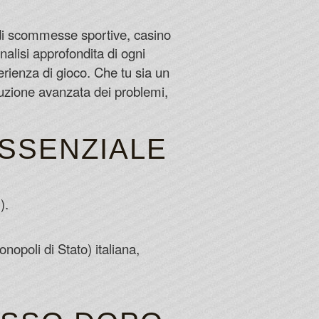
loa when he was on the Dolphins last year and he seemed
 di scommesse sportive, casino
nalisi approfondita di ogni
nus
erienza di gioco. Che tu sia un
 spins promotions on fixed days, such as Free Spins
luzione avanzata dei problemi,
Canada
ESSENZIALE
).
poli di Stato) italiana,