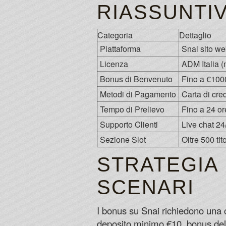
RIASSUNTI
Categoria
Dettaglio
Piattaforma
Snai sito we
Licenza
ADM Italia 
Bonus di Benvenuto
Fino a €1000 
Metodi di Pagamento
Carta di cre
Tempo di Prelievo
Fino a 24 ore
Supporto Clienti
Live chat 24
Sezione Slot
Oltre 500 ti
STRATEGIA 
SCENARI
I bonus su Snai richiedono una 
deposito minimo €10, bonus del