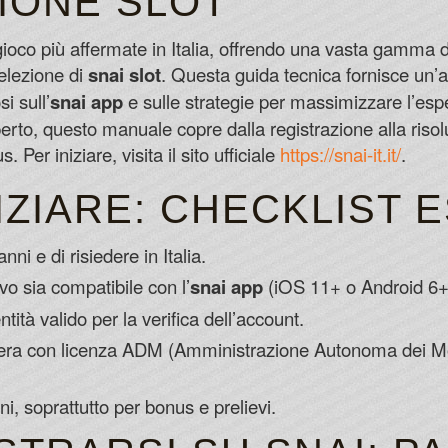
IONE SLOT
Canada Online Slots No Deposit
He lost the starting job to Tua Tagovai
 gioco più affermate in Italia, offrendo una vasta gamma
distraught about it.
selezione di
snai slot
. Questa guida tecnica fornisce un’a
Online Canada Bingo Free Welcome Bo
i sull’
snai app
e sulle strategie per massimizzare l’esp
Some online casino sites even have free
erto, questo manuale copre dalla registrazione alla riso
Friday or Spinning Sundays.
s. Per iniziare, visita il sito ufficiale
https://snai-it.it/
.
Can I Play Roulette Online For Money 
NIZIARE: CHECKLIST 
ni e di risiedere in Italia.
ivo sia compatibile con l’
snai app
(iOS 11+ o Android 6+
ità valido per la verifica dell’account.
pera con licenza ADM (Amministrazione Autonoma dei Mono
i, soprattutto per bonus e prelievi.