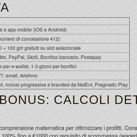
VA
b e app mobile (iOS e Android)
(numero di concessione 412)
+ 100 giri gratuiti su slot selezionate
dito, PayPal, Skrill, Bonifico bancario, Postepay
 per e-wallet, 1-3 giorni per bonifici
/7, email, telefono
toli, inclusi progressive e branded da NetEnt, Pragmatic Play
BONUS: CALCOLI DET
comprensione matematica per ottimizzare i profitti. Cons
 100% fino a €1000 con requisito di scommessa (wageri