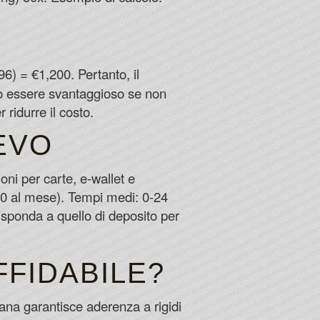
6) = €1,200. Pertanto, il
uò essere svantaggioso se non
ridurre il costo.
EVO
oni per carte, e-wallet e
000 al mese). Tempi medi: 0-24
rrisponda a quello di deposito per
FFIDABILE?
iana garantisce aderenza a rigidi