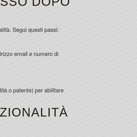
ASSO DOPO
lità. Segui questi passi:
dirizzo email e numero di
tà o patente) per abilitare
NZIONALITÀ