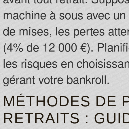
machine à sous avec un
de mises, les pertes att
(4% de 12 000 €). Planif
les risques en choisissa
gérant votre bankroll.
MÉTHODES DE P
RETRAITS : GU