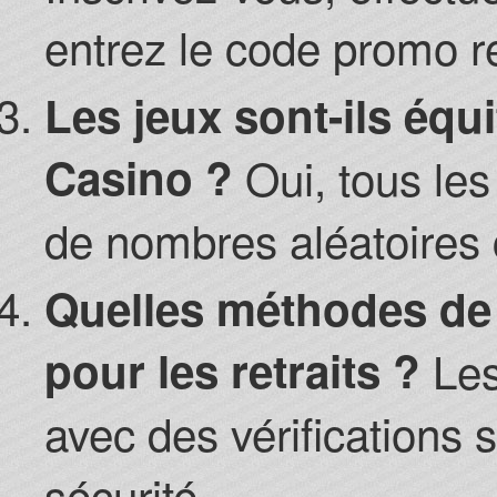
entrez le code promo r
Les jeux sont-ils équ
Casino ?
Oui, tous les
de nombres aléatoires c
Quelles méthodes de
pour les retraits ?
Les
avec des vérifications 
sécurité.