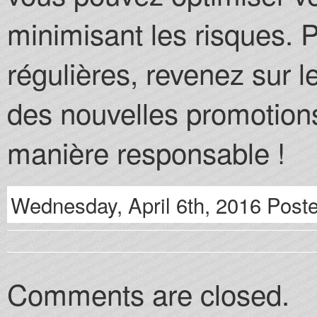
minimisant les risques. 
régulières, revenez sur le
des nouvelles promotion
manière responsable !
Wednesday, April 6th, 2016 Poste
Comments are closed.