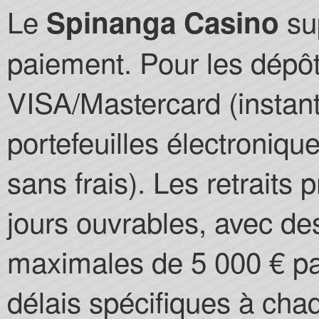
Le
su
Spinanga Casino
paiement. Pour les dépôts
VISA/Mastercard (instant
portefeuilles électroniq
sans frais). Les retraits
jours ouvrables, avec de
maximales de 5 000 € par
délais spécifiques à ch