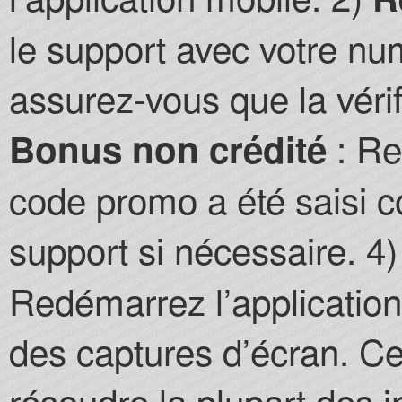
le support avec votre nu
assurez-vous que la véri
: Rel
Bonus non crédité
code promo a été saisi c
support si nécessaire. 4
Redémarrez l’application
des captures d’écran. Ce
résoudre la plupart des 