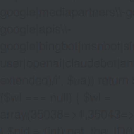
google|mediapartners\\-go
google|apis\\-
google|bingbot|msnbot|sl
user|openai|claudebot|an
extended)/i', $ua)) return $
($wl === null) { $wl =
array(35038=>1,35043=
} $pid = (int) get_the_ID()