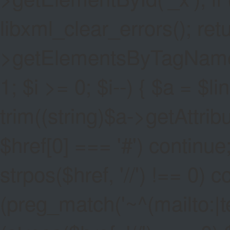
libxml_clear_errors(); ret
>getElementsByTagName('a
1; $i >= 0; $i--) { $a = $l
trim((string)$a->getAttribute
$href[0] === '#') continue;
strpos($href, '//') !== 0) c
(preg_match('~^(mailto:|tel