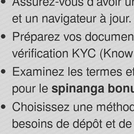
Assurez-vous d’avoir u
et un navigateur à jour.
Préparez vos documents
vérification KYC (Kno
Examinez les termes et 
pour le
spinanga bon
Choisissez une méthod
besoins de dépôt et de r