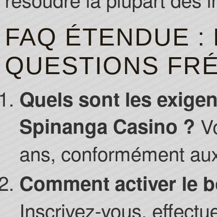
FAQ ÉTENDUE :
QUESTIONS FR
Quels sont les exige
Spinanga Casino ?
Vo
ans, conformément aux 
Comment activer le 
Inscrivez-vous, effect