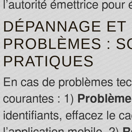
l’autorité émettrice pour 
DÉPANNAGE ET
PROBLÈMES : S
PRATIQUES
En cas de problèmes tech
courantes : 1)
Problème
identifiants, effacez le c
l’application mobile. 2)
R